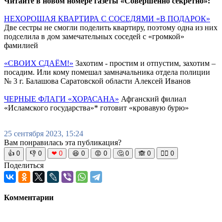
Читайте в новом номере газеты «Совершенно секретно»:
НЕХОРОШАЯ КВАРТИРА С СОСЕДЯМИ «В ПОДАРОК»
Две сестры не смогли поделить квартиру, поэтому одна из них
подселила в дом замечательных соседей с «громкой»
фамилией
«СВОИХ СДАЁМ!»
Захотим - простим и отпустим, захотим –
посадим. Или кому помешал замначальника отдела полиции
№ 3 г. Балашова Саратовской области Алексей Иванов
ЧЕРНЫЕ ФЛАГИ «ХОРАСАНА»
Афганский филиал
«Исламского государства»* готовит «кровавую бурю»
25 сентября 2023, 15:24
Вам понравилась эта публикация?
👍
0
👎
0
❤
0
😆
0
😡
0
🤔
0
🙈
0
🧘‍♀️
0
Поделиться
Комментарии