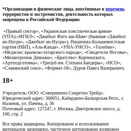
*Организации и физические лица, внесённные в
перечень
террористов и экстремистов, деятельность которых
запрещена в Российской Федерации:
«Правый сектор», «Украинская повстанческая армия»
(УПА),«ИГИЛ», «Джабхат Фатх аш-Шам» (бывшая «Джабхат
ан-Нусра», «Джебхат ан-Нусра»), Национал-Большевистская
партия (НБП), «Аль-Каида», «УНА-УНСО», «Талибан»,
«Меджлис крымско-татарского народа», «Свидетели Иеговы»,
«Мизантропик Дивижн», «Братство» Корчинского,
«Артподготовка», «Тризуб им. Степана Бандеры», «НСО»,
«Славянский союз», «Формат-18», Дуров Павел Валерьевич.
18+
Учредитель: ООО «Совершенно Секретно Трейд».
Юридический адрес: 360051, Кабардино-Балкарская Респ., г.
Нальчик, ул. Пачева, д. 36
Почтовый адрес: 127247, г. Москва, Дмитровское шоссе, д.
100, стр. 2
Все права защищены. Копирование и использование
материалов запрещено, частичное цитирование возможно