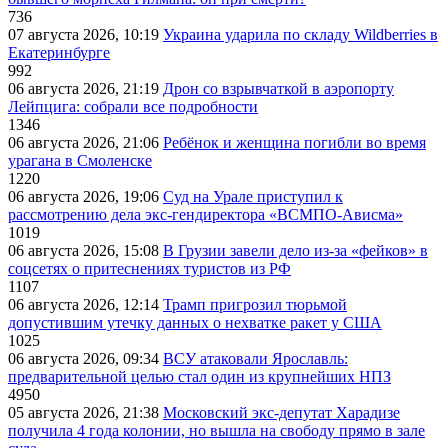
736
07 августа 2026, 10:19
Украина ударила по складу Wildberries в
Екатеринбурге
992
06 августа 2026, 21:19
Дрон со взрывчаткой в аэропорту
Лейпцига: собрали все подробности
1346
06 августа 2026, 21:06
Ребёнок и женщина погибли во время
урагана в Смоленске
1220
06 августа 2026, 19:06
Суд на Урале приступил к
рассмотрению дела экс-гендиректора «ВСМПО-Ависма»
1019
06 августа 2026, 15:08
В Грузии завели дело из-за «фейков» в
соцсетях о притеснениях туристов из РФ
1107
06 августа 2026, 12:14
Трамп пригрозил тюрьмой
допустившим утечку данных о нехватке ракет у США
1025
06 августа 2026, 09:34
ВСУ атаковали Ярославль:
предварительной целью стал один из крупнейших НПЗ
4950
05 августа 2026, 21:38
Московский экс-депутат Харадизе
получила 4 года колонии, но вышла на свободу прямо в зале