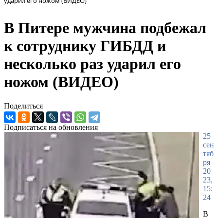
ударил его ножом (ВИДЕО)
В Питере мужчина подбежал
к сотруднику ГИБДД и
несколько раз ударил его
ножом (ВИДЕО)
Поделиться
Подписаться на обновления
25
сен
тяб
ря
20
23,
15:
24
В