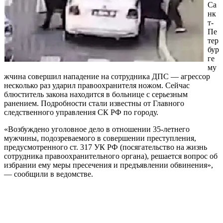
Са
нк
т-
Пе
тер
бур
ге
му
жчина совершил нападение на сотрудника ДПС — агрессор
несколько раз ударил правоохранителя ножом. Сейчас
блюститель закона находится в больнице с серьезным
ранением. Подробности стали известны от Главного
следственного управления СК РФ по городу.
«Возбуждено уголовное дело в отношении 35-летнего
мужчины, подозреваемого в совершении преступления,
предусмотренного ст. 317 УК РФ (посягательство на жизнь
сотрудника правоохранительного органа), решается вопрос об
избрании ему меры пресечения и предъявлении обвинения»,
— сообщили в ведомстве.