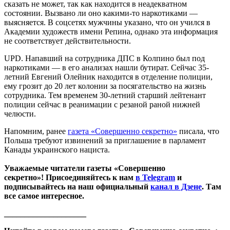
сказать не может, так как находится в неадекватном
состоянии. Вызвано ли оно какими-то наркотиками —
выясняется. В соцсетях мужчины указано, что он учился в
Академии художеств имени Репина, однако эта информация
не соответствует действительности.
UPD. Напавший на сотрудника ДПС в Колпино был под
наркотиками — в его анализах нашли бутират. Сейчас 35-
летний Евгений Олейник находится в отделение полиции,
ему грозит до 20 лет колонии за посягательство на жизнь
сотрудника. Тем временем 30-летний старший лейтенант
полиции сейчас в реанимации с резаной раной нижней
челюсти.
Напомним, ранее
газета «Совершенно секретно»
писала, что
Польша требуют извинений за приглашение в парламент
Канады украинского нациста.
Уважаемые читатели газеты «Совершенно
секретно»! Присоединяйтесь к нам
в Telegram
и
подписывайтесь на наш официальный
канал в Дзене
. Там
все самое интересное.
____________________