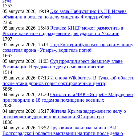
суда
1757
05 августа 2026, 19:19
Экс-зама Набиуллиной в ЦБ Исаева
объявили в розыск по делу хищения 4 млрд рублей
2350
05 августа 2026, 15:48
Reuters: КНДР может разместить в
России ракетное подразделение для ударов по Украине
1797
05 августа 2026, 15:01
Под Екатеринбургом взорвали машину
создателя дрона «Упырь», водитель погиб
1667
05 августа 2026, 11:03
Суд продлил арест бывшему главе
Росавиации Нерадько по делу о мошенничестве
1514
05 августа 2026, 07:13
И снова Wildberries. В Тульской области
после атаки дронов горит сортировочный центр
5866
04 августа 2026, 21:20
Основателя ЧВК «Ястреб» Марущенко
приговорили к 18 годам за похищение военных
2086
04 августа 2026, 15:17
Жителя Крыма задержали по делу о
производстве дронов при помощи 3D‑принтера
1836
04 августа 2026, 13:52
Грузовики экс-начальника ГАИ
Волгоградской области выставили на торги после дела о