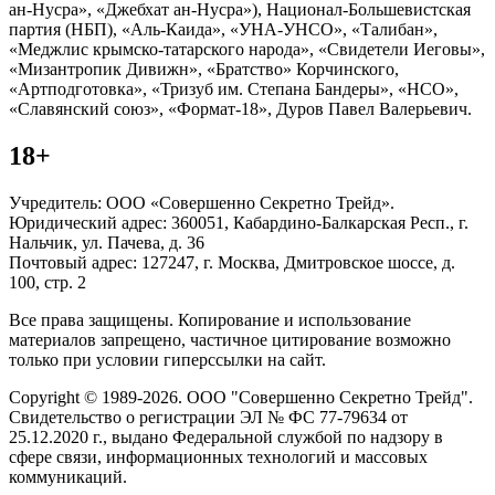
ан-Нусра», «Джебхат ан-Нусра»), Национал-Большевистская
партия (НБП), «Аль-Каида», «УНА-УНСО», «Талибан»,
«Меджлис крымско-татарского народа», «Свидетели Иеговы»,
«Мизантропик Дивижн», «Братство» Корчинского,
«Артподготовка», «Тризуб им. Степана Бандеры», «НСО»,
«Славянский союз», «Формат-18», Дуров Павел Валерьевич.
18+
Учредитель: ООО «Совершенно Секретно Трейд».
Юридический адрес: 360051, Кабардино-Балкарская Респ., г.
Нальчик, ул. Пачева, д. 36
Почтовый адрес: 127247, г. Москва, Дмитровское шоссе, д.
100, стр. 2
Все права защищены. Копирование и использование
материалов запрещено, частичное цитирование возможно
только при условии гиперссылки на сайт.
Copyright © 1989-2026. ООО "Совершенно Секретно Трейд".
Свидетельство о регистрации ЭЛ № ФС 77-79634 от
25.12.2020 г., выдано Федеральной службой по надзору в
сфере связи, информационных технологий и массовых
коммуникаций.