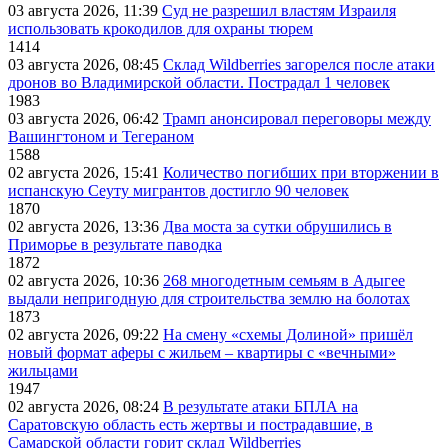
03 августа 2026, 11:39
Суд не разрешил властям Израиля
использовать крокодилов для охраны тюрем
1414
03 августа 2026, 08:45
Склад Wildberries загорелся после атаки
дронов во Владимирской области. Пострадал 1 человек
1983
03 августа 2026, 06:42
Трамп анонсировал переговоры между
Вашингтоном и Тегераном
1588
02 августа 2026, 15:41
Количество погибших при вторжении в
испанскую Сеуту мигрантов достигло 90 человек
1870
02 августа 2026, 13:36
Два моста за сутки обрушились в
Приморье в результате паводка
1872
02 августа 2026, 10:36
268 многодетным семьям в Адыгее
выдали непригодную для строительства землю на болотах
1873
02 августа 2026, 09:22
На смену «схемы Долиной» пришёл
новый формат аферы с жильем – квартиры с «вечными»
жильцами
1947
02 августа 2026, 08:24
В результате атаки БПЛА на
Саратовскую область есть жертвы и пострадавшие, в
Самарской области горит склад Wildberries