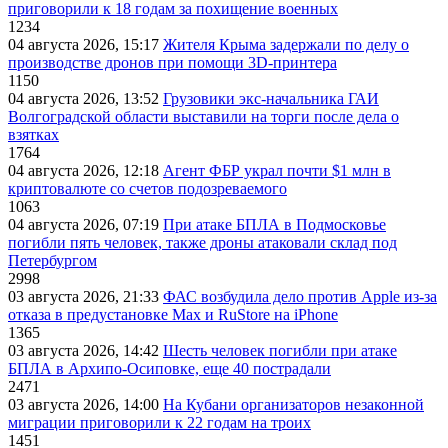
приговорили к 18 годам за похищение военных
1234
04 августа 2026, 15:17
Жителя Крыма задержали по делу о
производстве дронов при помощи 3D‑принтера
1150
04 августа 2026, 13:52
Грузовики экс-начальника ГАИ
Волгоградской области выставили на торги после дела о
взятках
1764
04 августа 2026, 12:18
Агент ФБР украл почти $1 млн в
криптовалюте со счетов подозреваемого
1063
04 августа 2026, 07:19
При атаке БПЛА в Подмосковье
погибли пять человек, также дроны атаковали склад под
Петербургом
2998
03 августа 2026, 21:33
ФАС возбудила дело против Apple из-за
отказа в предустановке Max и RuStore на iPhone
1365
03 августа 2026, 14:42
Шесть человек погибли при атаке
БПЛА в Архипо-Осиповке, еще 40 пострадали
2471
03 августа 2026, 14:00
На Кубани организаторов незаконной
миграции приговорили к 22 годам на троих
1451