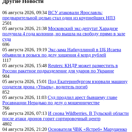
Другие Новости
06 августа 2026, 09:34
ВСУ атаковали Ярославль:
предварительной целью стал один из крупнейших НПЗ
2501
05 августа 2026, 21:38
Московский экс-депутат Харадизе
получила 4 года колонии, но вышла на свободу прямо в зале
суда
696
05 августа 2026, 19:19
Экс-зама Набиуллиной в ЦБ Исаева
объявили в розыск по делу хищения 4 млрд рублей
1117
05 августа 2026, 15:48
Reuters: КНДР может разместить в
России ракетное подразделение для ударов по Украине
904
05 августа 2026, 15:01
Под Екатеринбургом взорвали машину
создателя дрона «Упырь», водитель погиб
852
05 августа 2026, 11:03
Суд продлил арест бывшему главе
Росавиации Нерадько по делу о мошенничестве
766
05 августа 2026, 07:13
И снова Wildberries. В Тульской области
после атаки дронов горит сортировочный центр
4802
04 августа 2026, 21:20
Основателя ЧВК «Ястреб» Марущенко