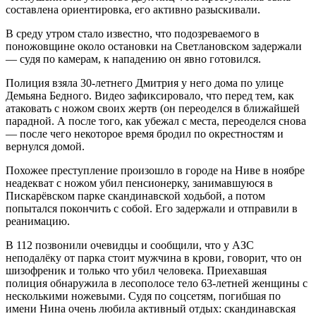
составлена ориентировка, его активно разыскивали.
В среду утром стало известно, что подозреваемого в
поножовщине около остановки на Светлановском задержали
— судя по камерам, к нападению он явно готовился.
Полиция взяла 30-летнего Дмитрия у него дома по улице
Демьяна Бедного. Видео зафиксировало, что перед тем, как
атаковать с ножом своих жертв (он переоделся в ближайшей
парадной. А после того, как убежал с места, переоделся снова
— после чего некоторое время бродил по окрестностям и
вернулся домой.
Похожее преступление произошло в городе на Ниве в ноябре
неадекват с ножом убил пенсионерку, занимавшуюся в
Пискарёвском парке скандинавской ходьбой, а потом
попытался покончить с собой. Его задержали и отправили в
реанимацию.
В 112 позвонили очевидцы и сообщили, что у АЗС
неподалёку от парка стоит мужчина в крови, говорит, что он
шизофреник и только что убил человека. Приехавшая
полиция обнаружила в лесополосе тело 63-летней женщины с
несколькими ножевыми. Судя по соцсетям, погибшая по
имени Нина очень любила активный отдых: скандинавская