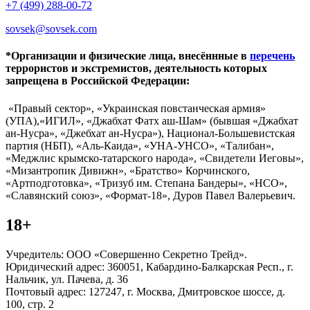
+7 (499) 288-00-72
sovsek@sovsek.com
*Организации и физические лица, внесённные в
перечень
террористов и экстремистов, деятельность которых
запрещена в Российской Федерации:
«Правый сектор», «Украинская повстанческая армия»
(УПА),«ИГИЛ», «Джабхат Фатх аш-Шам» (бывшая «Джабхат
ан-Нусра», «Джебхат ан-Нусра»), Национал-Большевистская
партия (НБП), «Аль-Каида», «УНА-УНСО», «Талибан»,
«Меджлис крымско-татарского народа», «Свидетели Иеговы»,
«Мизантропик Дивижн», «Братство» Корчинского,
«Артподготовка», «Тризуб им. Степана Бандеры», «НСО»,
«Славянский союз», «Формат-18», Дуров Павел Валерьевич.
18+
Учредитель: ООО «Совершенно Секретно Трейд».
Юридический адрес: 360051, Кабардино-Балкарская Респ., г.
Нальчик, ул. Пачева, д. 36
Почтовый адрес: 127247, г. Москва, Дмитровское шоссе, д.
100, стр. 2