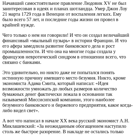
Начавший самостоятельное правление Людовик XV не был
заинтересован в идеях и планах шотландца. Умер Джон Лоу
21 марта 1729 года в Венеции от воспаления легких. Ему
было всего 57 лет, и последние годы жизни он провел в
крайней нужде.
Чего только о нем ни говорили! И что он создал величайший
финансовый «мыльный пузырь» в истории Франции. И что
его афера замедлила развитие банковского дела и рост
промышленности. И что она на многие годы создала у
французов невротический синдром в отношении всего, что
связано с банками.
Это удивительно, но никто даже не попытался понять
истинную причину имевшего место безумия. Никто, кроме
экономиста Адама Смита, который написал: «Идея
возможности умножать до любых размеров количество
бумажных денег фактически лежала в основании так
называемой Миссисипской компании, этого наиболее
безумного банковского и биржевого предприятия, какое когда-
либо видел свет».
А вот что написал в начале ХХ века русский экономист А.Н.
Миклашевский: «За неожиданным обогащением наступило
столь же быстрое разорение. В накладе не остались только