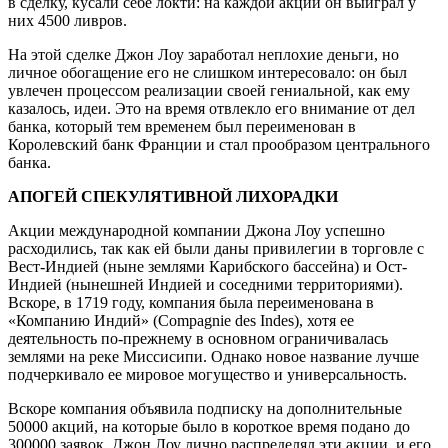
в сделку, кусали себе локти: на каждой акции он выиграл у
них 4500 ливров.
На этой сделке Джон Лоу заработал неплохие деньги, но
личное обогащение его не слишком интересовало: он был
увлечен процессом реализации своей гениальной, как ему
казалось, идеи. Это на время отвлекло его внимание от дел
банка, который тем временем был переименован в
Королевский банк Франции и стал прообразом центрального
банка.
АПОГЕЙ СПЕКУЛЯТИВНОЙ ЛИХОРАДКИ
Акции международной компании Джона Лоу успешно
расходились, так как ей были даны привилегии в торговле с
Вест-Индией (ныне землями Карибского бассейна) и Ост-
Индией (нынешней Индией и соседними территориями).
Вскоре, в 1719 году, компания была переименована в
«Компанию Индий» (Compagnie des Indes), хотя ее
деятельность по-прежнему в основном ограничивалась
землями на реке Миссисипи. Однако новое название лучше
подчеркивало ее мировое могущество и универсальность.
Вскоре компания объявила подписку на дополнительные
50000 акций, на которые было в короткое время подано до
300000 заявок. Джон Лоу лично распределял эти акции, и его