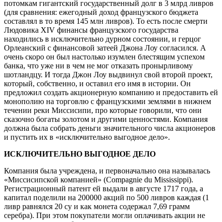
потомкам гигантский государственный долг в 3 млрд ливров
(для сравнения: ежегодный доход французского бюджета
составлял в то время 145 млн ливров). То есть после смерти
Людовика XIV финансы французского государства
находились в исключительно дурном состоянии, и герцог
Орлеанский с финансовой затеей Джона Лоу согласился. А
очень скоро он был настолько изумлен блестящим успехом
банка, что уже ни в чем не мог отказать пронырливому
шотландцу. И тогда Джон Лоу выдвинул свой второй проект,
который, собственно, и оставил его имя в истории. Он
предложил создать акционерную компанию и предоставить ей
монополию на торговлю с французскими землями в нижнем
течении реки Миссисипи, про которые говорили, что они
сказочно богаты золотом и другими ценностями. Компания
должна была собрать деньги значительного числа акционеров
и пустить их в «исключительно выгодное дело».
ИСКЛЮЧИТЕЛЬНО ВЫГОДНОЕ ДЕЛО
Компания была учреждена, и первоначально она называлась
«Миссисипской компанией» (Compagnie du Mississippi).
Регистрационный патент ей выдали в августе 1717 года, а
капитал поделили на 200000 акций по 500 ливров каждая (1
ливр равнялся 20 су и как монета содержал 7,69 грамм
серебра). При этом покупатели могли оплачивать акции не