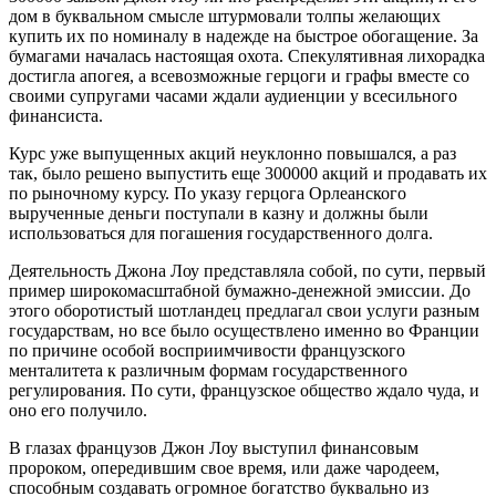
дом в буквальном смысле штурмовали толпы желающих
купить их по номиналу в надежде на быстрое обогащение. За
бумагами началась настоящая охота. Спекулятивная лихорадка
достигла апогея, а всевозможные герцоги и графы вместе со
своими супругами часами ждали аудиенции у всесильного
финансиста.
Курс уже выпущенных акций неуклонно повышался, а раз
так, было решено выпустить еще 300000 акций и продавать их
по рыночному курсу. По указу герцога Орлеанского
вырученные деньги поступали в казну и должны были
использоваться для погашения государственного долга.
Деятельность Джона Лоу представляла собой, по сути, первый
пример широкомасштабной бумажно-денежной эмиссии. До
этого оборотистый шотландец предлагал свои услуги разным
государствам, но все было осуществлено именно во Франции
по причине особой восприимчивости французского
менталитета к различным формам государственного
регулирования. По сути, французское общество ждало чуда, и
оно его получило.
В глазах французов Джон Лоу выступил финансовым
пророком, опередившим свое время, или даже чародеем,
способным создавать огромное богатство буквально из