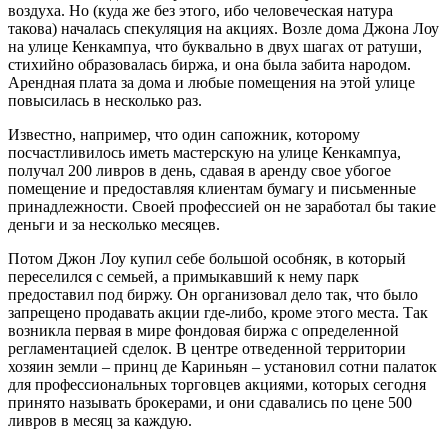
воздуха. Но (куда же без этого, ибо человеческая натура
такова) началась спекуляция на акциях. Возле дома Джона Лоу
на улице Кенкампуа, что буквально в двух шагах от ратуши,
стихийно образовалась биржа, и она была забита народом.
Арендная плата за дома и любые помещения на этой улице
повысилась в несколько раз.
Известно, например, что один сапожник, которому
посчастливилось иметь мастерскую на улице Кенкампуа,
получал 200 ливров в день, сдавая в аренду свое убогое
помещение и предоставляя клиентам бумагу и письменные
принадлежности. Своей профессией он не заработал бы такие
деньги и за несколько месяцев.
Потом Джон Лоу купил себе большой особняк, в который
переселился с семьей, а примыкавший к нему парк
предоставил под биржу. Он организовал дело так, что было
запрещено продавать акции где-либо, кроме этого места. Так
возникла первая в мире фондовая биржа с определенной
регламентацией сделок. В центре отведенной территории
хозяин земли – принц де Кариньян – установил сотни палаток
для профессиональных торговцев акциями, которых сегодня
принято называть брокерами, и они сдавались по цене 500
ливров в месяц за каждую.