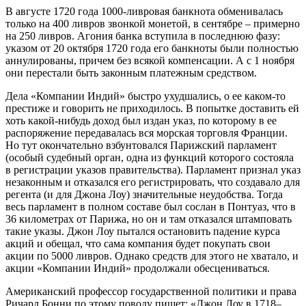
В августе 1720 года 1000-ливровая банкнота обменивалась
только на 400 ливров звонкой монетой, в сентябре – примерно
на 250 ливров. Агония банка вступила в последнюю фазу:
указом от 20 октября 1720 года его банкноты были полностью
аннулированы, причем без всякой компенсации. А с 1 ноября
они перестали быть законным платежным средством.
Дела «Компании Индий» быстро ухудшались, о ее каком-то
престиже и говорить не приходилось. В попытке доставить ей
хоть какой-нибудь доход был издан указ, по которому в ее
распоряжение передавалась вся морская торговля Франции.
Но тут окончательно взбунтовался Парижский парламент
(особый судебный орган, одна из функций которого состояла
в регистрации указов правительства). Парламент признал указ
незаконным и отказался его регистрировать, что создавало для
регента (и для Джона Лоу) значительные неудобства. Тогда
весь парламент в полном составе был сослан в Понтуаз, что в
36 километрах от Парижа, но он и там отказался штамповать
такие указы. Джон Лоу пытался остановить падение курса
акций и обещал, что сама компания будет покупать свои
акции по 5000 ливров. Однако средств для этого не хватало, и
акции «Компании Индий» продолжали обесцениваться.
Американский профессор государственной политики и права
Ричард Бонни по этому поводу пишет: «Джон Лоу в 1718–