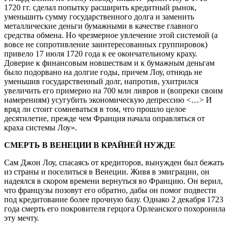
1720 гг. сделал попытку расширить кредитный рынок,
уменьшить сумму государственного долга и заменить
металлические деньги бумажными в качестве главного
средства обмена. Но чрезмерное увлечение этой системой (а
вовсе не сопротивление заинтересованных группировок)
привело 17 июля 1720 года к ее окончательному краху.
Доверие к финансовым новшествам и к бумажным деньгам
было подорвано на долгие годы, причем Лоу, отнюдь не
уменьшив государственный долг, напротив, ухитрился
увеличить его примерно на 700 млн ливров и (вопреки своим
намерениям) усугубить экономическую депрессию <…> И
вряд ли стоит сомневаться в том, что прошло целое
десятилетие, прежде чем Франция начала оправляться от
краха системы Лоу».
СМЕРТЬ В ВЕНЕЦИИ В КРАЙНЕЙ НУЖДЕ
Сам Джон Лоу, спасаясь от кредиторов, вынужден был бежать
из страны и поселиться в Венеции. Живя в эмиграции, он
надеялся в скором времени вернуться во Францию. Он верил,
что французы позовут его обратно, дабы он помог подвести
под кредитование более прочную базу. Однако 2 декабря 1723
года смерть его покровителя герцога Орлеанского похоронила
эту мечту.