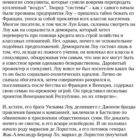
немногие спекулянты, которые сумели вовремя перепродать
купленный “воздух”. Творцу “системы” – как с самого начала
были прозваны предприятия Лоу – пришлось тайно бежать из
Франции, унося за собой проклятия всех классов населения.
Многие писатели, в том числе Луи Блан, склонны смотреть на
Лоу как на социалиста и демократа, который хотел
перевернуть при помощи кредита весь строй хозяйства и
классовых отношений. Нет, однако, ничего не основательнее
подобных предположений. Демократизм Лоу состоял лишь в
том, что, исходя из ложного учения, он вовлекал все классы в
спекуляцию, обнаруживая тем самым, что они все могут быть
в известное время одинаково безнравственны. Даровитый
прожектер и спекулянт, Лоу вовсе не был носителем каких бы
то ни было социально-политических идеалов. Лично он
сначала обогатился, затем совершенно разорился и,
поселившись после бегства из Франции в Венеции, содержал
свою семью по-прежнему игрой. Он представил несколько
проектов Венецианской Республике, но их отвергли».
И, кстати, его брата Уильяма Лоу, делившего с Джоном бразды
правления банком и компанией, заключили в Бастилию по
обвинению в присвоении общественных сумм. Но доказать
ничего не смогли, и его вскоре освободили. И он положил
начало роду маркизов де Лористон, а его потомок генерал
Жак-Александр-Бернар Ло, маркиз де Лористон (внучатый