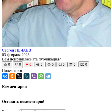
Сергей НЕЧАЕВ
03 февраля 2023
Вам понравилась эта публикация?
👍
0
👎
0
❤
0
😆
0
😡
0
🤔
0
🙈
0
🧘‍♀️
0
Поделиться
Комментарии
Оставить комментарий