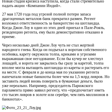
Новая стадия кризиса наступила, когда стали стремительно
падать акции «Компании Индий».
27 мая 1720 года под угрозой полной потери запаса
драгоценных металлов банк прекратил размен. Регент
возложил ответственность за банкротство на шотландца.
Когда Джон Лоу в один из этих дней приехал в Пале-Рояль,
резиденцию регента, ему было демонстративно отказано в
приеме.
Через несколько дней Джон Лоу чуть не стал жертвой
народного гнева. Когда он подъехал к воротам собственного
особняка, карету окружила толпа, криками и угрозами
выражавшая свое негодование. Если бы кучер не хлестнул
лошадей, и ворота не закрылись бы сразу за каретой, толпа
вполне могла вытащить шотландца из кареты и растерзать его
на месте. С февраля и до конца мая по указанию регента
напечатали новые банкноты более чем на 1,5 млрд ливров. Но
заставить людей вновь поверить в бумажные деньги, было
уже нереально. Например, председатель Парижского
парламента прямо заявил регенту, что «предпочитает иметь
сто тысяч ливров в золоте или серебре, чем пять миллионов в
банкнотах».