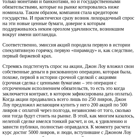
только монетами и банкнотами, но и государственными
обязательствами, которые на рынке котировались ниже
номинала. Таким образом, компания стала кредитором
государства. И практически сразу возник лихорадочный спрос
на эти новые ценные бумаги, доверие к которым
поддерживалось неким ореолом удачливости, возникшим
вокруг имени шотландца.
Соответственно, эмиссия акций породила первую в истории
спекулятивную горячку, первую «пирамиду» и, как следствие,
первый биржевой крах.
Стремясь подстегнуть спрос на акции, Джон Лоу вложил свои
собственные деньги в рискованную операцию, которая была,
похоже, первой в истории срочной сделкой с акциями
(срочная сделка с ценными бумагами – это операция с
отсроченным исполнением обязательств, то есть это когда
заключается контракт, в котором зафиксирована дата оплаты).
Когда акции продавались всего лишь по 250 ливров, Джон
Лоу предложил желающим купить у него 200 акций по 500
ливров с оплатой через полгода, независимо от того, сколько
они тогда будут стоить на рынке. В этой, как многим казалось,
нелепой сделке имелся тонкий расчет, и он, к удивлению и
зависти публики, полностью оправдался. К моменту расчета
курс достиг 5000 ливров, и люди, вступившие с Джоном Лоу