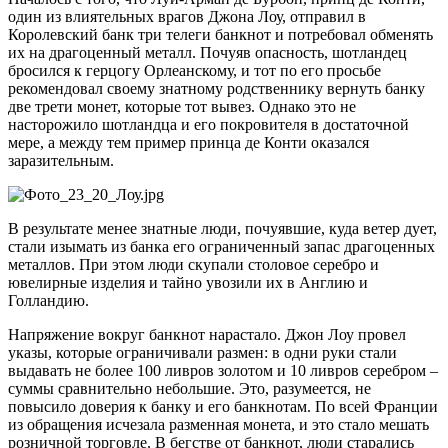
один из влиятельных врагов Джона Лоу, отправил в
Королевский банк три телеги банкнот и потребовал обменять
их на драгоценный металл. Почуяв опасность, шотландец
бросился к герцогу Орлеанскому, и тот по его просьбе
рекомендовал своему знатному родственнику вернуть банку
две трети монет, которые тот вывез. Однако это не
насторожило шотландца и его покровителя в достаточной
мере, а между тем пример принца де Конти оказался
заразительным.
В результате менее знатные люди, почуявшие, куда ветер дует,
стали изымать из банка его ограниченный запас драгоценных
металлов. При этом люди скупали столовое серебро и
ювелирные изделия и тайно увозили их в Англию и
Голландию.
Напряжение вокруг банкнот нарастало. Джон Лоу провел
указы, которые ограничивали размен: в одни руки стали
выдавать не более 100 ливров золотом и 10 ливров серебром –
суммы сравнительно небольшие. Это, разумеется, не
повысило доверия к банку и его банкнотам. По всей Франции
из обращения исчезала разменная монета, и это стало мешать
розничной торговле. В бегстве от банкнот, люди старались