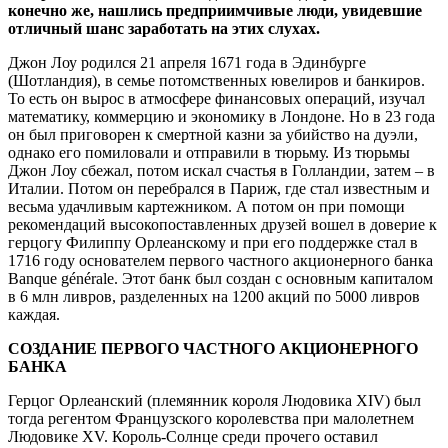
конечно же, нашлись предприимчивые люди, увидевшие
отличный шанс заработать на этих слухах.
Джон Лоу родился 21 апреля 1671 года в Эдинбурге
(Шотландия), в семье потомственных ювелиров и банкиров.
То есть он вырос в атмосфере финансовых операций, изучал
математику, коммерцию и экономику в Лондоне. Но в 23 года
он был приговорен к смертной казни за убийство на дуэли,
однако его помиловали и отправили в тюрьму. Из тюрьмы
Джон Лоу сбежал, потом искал счастья в Голландии, затем – в
Италии. Потом он перебрался в Париж, где стал известным и
весьма удачливым картежником. А потом он при помощи
рекомендаций высокопоставленных друзей вошел в доверие к
герцогу Филиппу Орлеанскому и при его поддержке стал в
1716 году основателем первого частного акционерного банка
Banque générale. Этот банк был создан с основным капиталом
в 6 млн ливров, разделенных на 1200 акций по 5000 ливров
каждая.
СОЗДАНИЕ ПЕРВОГО ЧАСТНОГО АКЦИОНЕРНОГО
БАНКА
Герцог Орлеанский (племянник короля Людовика XIV) был
тогда регентом Французского королевства при малолетнем
Людовике XV. Король-Солнце среди прочего оставил