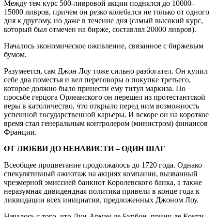
Между тем курс 500-ливровой акции поднялся до 10000–
15000 ливров, причем он резко колебался не только от одного
дня к другому, но даже в течение дня (самый высокий курс,
который был отмечен на бирже, составлял 20000 ливров).
Началось экономическое оживление, связанное с биржевым
бумом.
Разумеется, сам Джон Лоу тоже сильно разбогател. Он купил
себе два поместья и вел переговоры о покупке третьего,
которое должно было принести ему титул маркиза. По
просьбе герцога Орлеанского он перешел из протестантской
веры в католичество, что открыло перед ним возможность
успешной государственной карьеры. И вскоре он на короткое
время стал генеральным контролером (министром) финансов
Франции.
ОТ ЛЮБВИ ДО НЕНАВИСТИ – ОДИН ШАГ
Всеобщее процветание продолжалось до 1720 года. Однако
спекулятивный ажиотаж на акциях компании, вызванный
чрезмерной эмиссией банкнот Королевского банка, а также
неразумная дивидендная политика привели в конце года к
ликвидации всех инициатив, предложенных Джоном Лоу.
Началось с того, что Луи-Арман де Бурбон, принц де Конти,