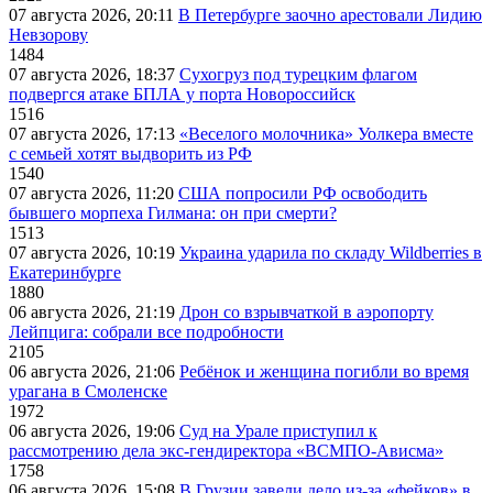
07 августа 2026, 20:11
В Петербурге заочно арестовали Лидию
Невзорову
1484
07 августа 2026, 18:37
Сухогруз под турецким флагом
подвергся атаке БПЛА у порта Новороссийск
1516
07 августа 2026, 17:13
«Веселого молочника» Уолкера вместе
с семьей хотят выдворить из РФ
1540
07 августа 2026, 11:20
США попросили РФ освободить
бывшего морпеха Гилмана: он при смерти?
1513
07 августа 2026, 10:19
Украина ударила по складу Wildberries в
Екатеринбурге
1880
06 августа 2026, 21:19
Дрон со взрывчаткой в аэропорту
Лейпцига: собрали все подробности
2105
06 августа 2026, 21:06
Ребёнок и женщина погибли во время
урагана в Смоленске
1972
06 августа 2026, 19:06
Суд на Урале приступил к
рассмотрению дела экс-гендиректора «ВСМПО-Ависма»
1758
06 августа 2026, 15:08
В Грузии завели дело из-за «фейков» в