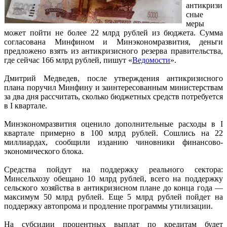
антикризи
сные
меры
может пойти не более 22 млрд рублей из бюджета. Сумма
согласована Минфином и Минэкономразвития, деньги
предложено взять из антикризисного резерва правительства,
где сейчас 166 млрд рублей, пишут «
Ведомости
».
Дмитрий Медведев, после утверждения антикризисного
плана поручил Минфину и заинтересованным министерствам
за два дня рассчитать, сколько бюджетных средств потребуется
в I квартале.
Минэкономразвития оценило дополнительные расходы в I
квартале примерно в 100 млрд рублей. Сошлись на 22
миллиардах, сообщили изданию чиновники финансово-
экономического блока.
Средства пойдут на поддержку реального сектора:
Минсельхозу обещано 10 млрд рублей, всего на поддержку
сельского хозяйства в антикризисном плане до конца года —
максимум 50 млрд рублей. Еще 5 млрд рублей пойдет на
поддержку автопрома и продление программы утилизации.
На субсидии процентных выплат по кредитам будет