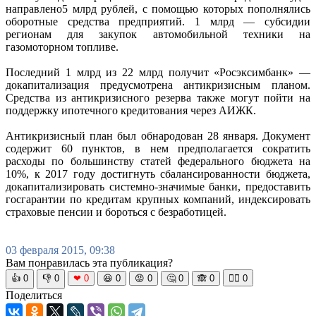
направлено5 млрд рублей, с помощью которых пополнялись
оборотные средства предприятий. 1 млрд — субсидии
регионам для закупок автомобильной техники на
газомоторном топливе.
Последний 1 млрд из 22 млрд получит «Росэксимбанк» —
докапитализация предусмотрена антикризисным планом.
Средства из антикризисного резерва также могут пойти на
поддержку ипотечного кредитования через АИЖК.
Антикризисный план был обнародован 28 января. Документ
содержит 60 пунктов, в нем предполагается сократить
расходы по большинству статей федерального бюджета на
10%, к 2017 году достигнуть сбалансированности бюджета,
докапитализировать системно-значимые банки, предоставить
госгарантии по кредитам крупных компаний, индексировать
страховые пенсии и бороться с безработицей.
03 февраля 2015, 09:38
Вам понравилась эта публикация?
👍
0
👎
0
❤
0
😆
0
😡
0
🤔
0
🙈
0
🧘‍♀️
0
Поделиться