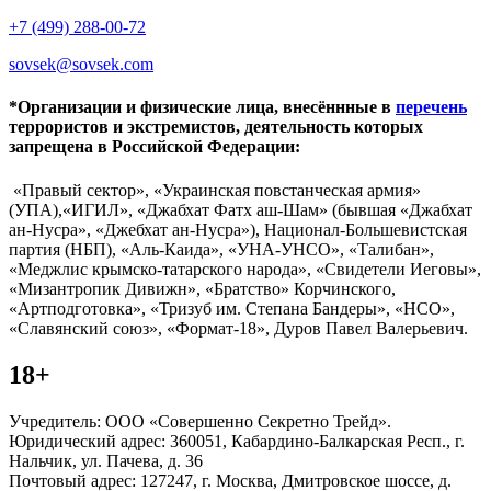
+7 (499) 288-00-72
sovsek@sovsek.com
*Организации и физические лица, внесённные в
перечень
террористов и экстремистов, деятельность которых
запрещена в Российской Федерации:
«Правый сектор», «Украинская повстанческая армия»
(УПА),«ИГИЛ», «Джабхат Фатх аш-Шам» (бывшая «Джабхат
ан-Нусра», «Джебхат ан-Нусра»), Национал-Большевистская
партия (НБП), «Аль-Каида», «УНА-УНСО», «Талибан»,
«Меджлис крымско-татарского народа», «Свидетели Иеговы»,
«Мизантропик Дивижн», «Братство» Корчинского,
«Артподготовка», «Тризуб им. Степана Бандеры», «НСО»,
«Славянский союз», «Формат-18», Дуров Павел Валерьевич.
18+
Учредитель: ООО «Совершенно Секретно Трейд».
Юридический адрес: 360051, Кабардино-Балкарская Респ., г.
Нальчик, ул. Пачева, д. 36
Почтовый адрес: 127247, г. Москва, Дмитровское шоссе, д.