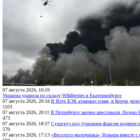
07 августа 2026, 10:19
Украина ударила по складу Wildberries в Екатеринбурге
07 августа 2026, 20:34
В Ялте БЭК атаковал пляж, в Керчи дрон
1103
07 августа 2026, 20:11
В Петербурге заочно арестовали Лидию 
473
07 августа 2026, 18:37
Сухогруз под турецким флагом подвергс
570
07 августа 2026, 17:13
«Веселого молочника» Уолкера вместе с 