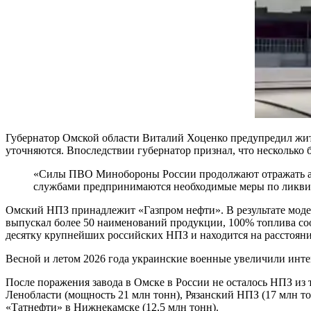
Губернатор Омской области Виталий Хоценко предупредил жите
уточняются. Впоследствии губернатор признал, что несколько
«Силы ПВО Минобороны России продолжают отражать ат
службами предпринимаются необходимые меры по ликвид
Омский НПЗ принадлежит «Газпром нефти». В результате модер
выпускал более 50 наименований продукции, 100% топлива соот
десятку крупнейших российских НПЗ и находится на расстояни
Весной и летом 2026 года украинские военные увеличили инте
После поражения завода в Омске в России не осталось НПЗ из 
Ленобласти (мощность 21 млн тонн), Рязанский НПЗ (17 млн т
«Татнефти» в Нижнекамске (12,5 млн тонн).