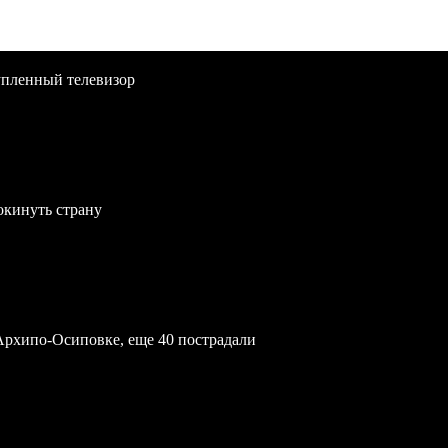
упленный телевизор
окинуть страну
Архипо-Осиповке, еще 40 пострадали