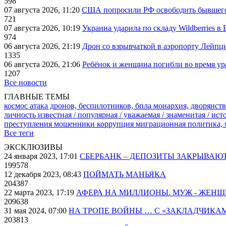
598
07 августа 2026, 11:20
США попросили РФ освободить бывшего 
721
07 августа 2026, 10:19
Украина ударила по складу Wildberries в
974
06 августа 2026, 21:19
Дрон со взрывчаткой в аэропорту Лейпци
1335
06 августа 2026, 21:06
Ребёнок и женщина погибли во время ур
1207
Все новости
ГЛАВНЫЕ ТЕМЫ
космос
атака дронов, беспилотников, бпла
монархия, дворянств
личность известная / популярная / уважаемая / знаменитая / ис
преступления
мошенники
коррупция
миграционная политика,
Все теги
ЭКСКЛЮЗИВЫ
24 января 2023, 17:01
СБЕРБАНК – ДЕПОЗИТЫ ЗАКРЫВАЮ
199578
12 декабря 2023, 08:43
ПОЙМАТЬ МАНЬЯКА
204387
22 марта 2023, 17:19
АФЕРА НА МИЛЛИОНЫ. МУЖ - ЖЕН
209638
31 мая 2024, 07:00
НА ТРОПЕ ВОЙНЫ … С «ЗАКЛАДЧИКА
203813