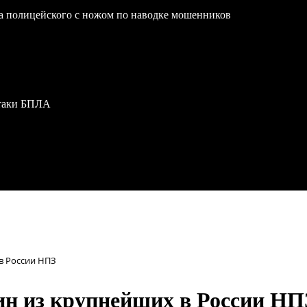
на полицейского с ножом по наводке мошенников
атаки БПЛА
в России НПЗ
ин из крупнейших в России НП