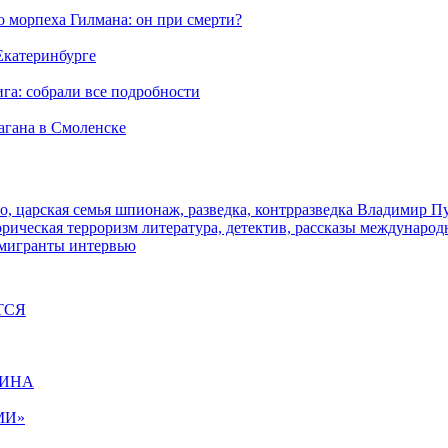
морпеха Гилмана: он при смерти?
 Екатеринбурге
га: собрали все подробности
агана в Смоленске
о, царская семья
шпионаж, разведка, контрразведка
Владимир П
торическая
терроризм
литература, детектив, рассказы
международ
 мигранты
интервью
ТСЯ
ЩИНА
МИ»