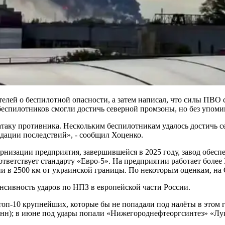
лей о беспилотной опасности, а затем написал, что силы ПВО 
 беспилотников смогли достичь северной промзоны, но без упом
аку противника. Нескольким беспилотникам удалось достичь 
ации последствий», - сообщил Хоценко.
низации предприятия, завершившейся в 2025 году, завод обеспе
ветствует стандарту «Евро-5». На предприятии работает более 3
и в 2500 км от украинской границы. По некоторым оценкам, на
нсивность ударов по НПЗ в европейской части России.
топ-10 крупнейших, которые бы не попадали под налёты в этом 
онн); в июне под удары попали «Нижегороднефтеоргсинтез» «Лук