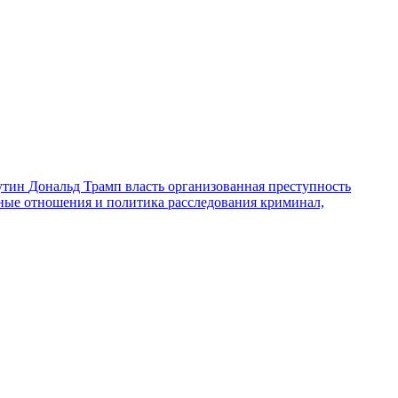
утин
Дональд Трамп
власть
организованная преступность
ные отношения и политика
расследования
криминал,