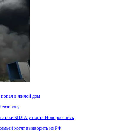
 попал в жилой дом
Невзорову
я атаке БПЛА у порта Новороссийск
семьей хотят выдворить из РФ