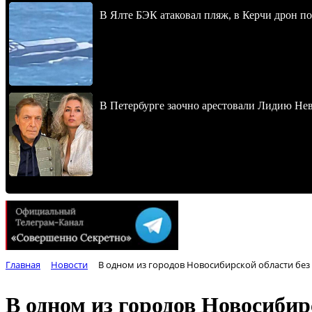
В Ялте БЭК атаковал пляж, в Керчи дрон п
В Петербурге заочно арестовали Лидию Не
Главная
Новости
В одном из городов Новосибирской области без 
В одном из городов Новосибир