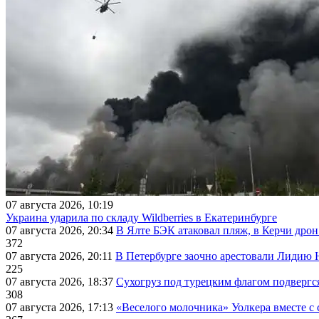
07 августа 2026, 10:19
Украина ударила по складу Wildberries в Екатеринбурге
07 августа 2026, 20:34
В Ялте БЭК атаковал пляж, в Керчи дрон
372
07 августа 2026, 20:11
В Петербурге заочно арестовали Лидию 
225
07 августа 2026, 18:37
Сухогруз под турецким флагом подвергс
308
07 августа 2026, 17:13
«Веселого молочника» Уолкера вместе с 