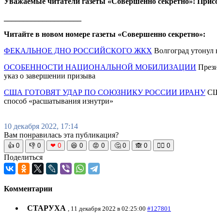
Уважаемые читатели газеты «Совершенно секретно»! Прис
____________________
Читайте в новом номере газеты «Совершенно секретно»:
ФЕКАЛЬНОЕ ДНО РОССИЙСКОГО ЖКХ
Волгоград утонул 
ОСОБЕННОСТИ НАЦИОНАЛЬНОЙ МОБИЛИЗАЦИИ
Прези
указ о завершении призыва
США ГОТОВЯТ УДАР ПО СОЮЗНИКУ РОССИИ ИРАНУ
США
способ «расшатывания изнутри»
10 декабря 2022, 17:14
Вам понравилась эта публикация?
👍
0
👎
0
❤
0
😆
0
😡
0
🤔
0
🙈
0
🧘‍♀️
0
Поделиться
Комментарии
СТАРУХА
, 11 декабря 2022 в 02:25:00
#127801