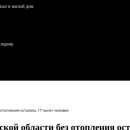
опал в жилой дом
взорову
отопления остались 17 тысяч человек
ской области без отопления ос