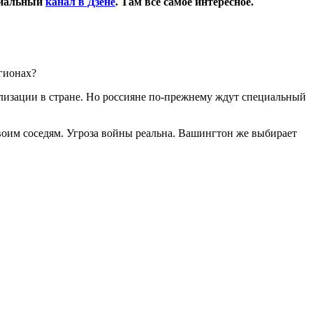
циальный
канал в Дзене
. Там все самое интересное.
гионах?
изации в стране. Но россияне по-прежнему ждут специальный
им соседям. Угроза войны реальна. Вашингтон же выбирает