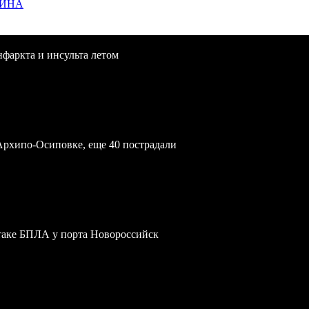
ЩИНА
нфаркта и инсульта летом
Архипо-Осиповке, еще 40 пострадали
атаке БПЛА у порта Новороссийск