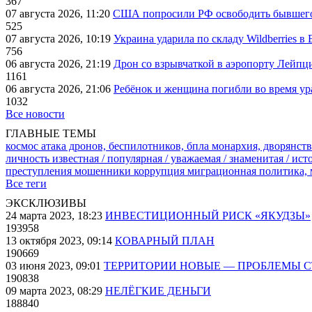
367
07 августа 2026, 11:20
США попросили РФ освободить бывшего 
525
07 августа 2026, 10:19
Украина ударила по складу Wildberries в
756
06 августа 2026, 21:19
Дрон со взрывчаткой в аэропорту Лейпци
1161
06 августа 2026, 21:06
Ребёнок и женщина погибли во время ур
1032
Все новости
ГЛАВНЫЕ ТЕМЫ
космос
атака дронов, беспилотников, бпла
монархия, дворянств
личность известная / популярная / уважаемая / знаменитая / ис
преступления
мошенники
коррупция
миграционная политика,
Все теги
ЭКСКЛЮЗИВЫ
24 марта 2023, 18:23
ИНВЕСТИЦИОННЫЙ РИСК «ЯКУДЗЫ»
193958
13 октября 2023, 09:14
КОВАРНЫЙ ПЛАН
190669
03 июня 2023, 09:01
ТЕРРИТОРИИ НОВЫЕ — ПРОБЛЕМЫ 
190838
09 марта 2023, 08:29
НЕЛЁГКИЕ ДЕНЬГИ
188840