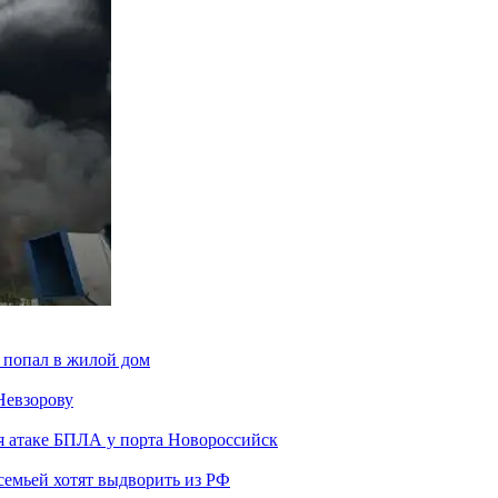
 попал в жилой дом
Невзорову
я атаке БПЛА у порта Новороссийск
семьей хотят выдворить из РФ