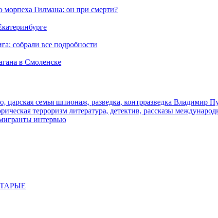
морпеха Гилмана: он при смерти?
 Екатеринбурге
га: собрали все подробности
агана в Смоленске
о, царская семья
шпионаж, разведка, контрразведка
Владимир П
торическая
терроризм
литература, детектив, рассказы
международ
 мигранты
интервью
СТАРЫЕ