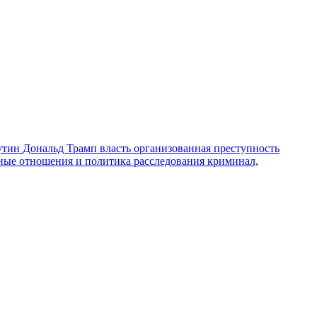
утин
Дональд Трамп
власть
организованная преступность
ные отношения и политика
расследования
криминал,