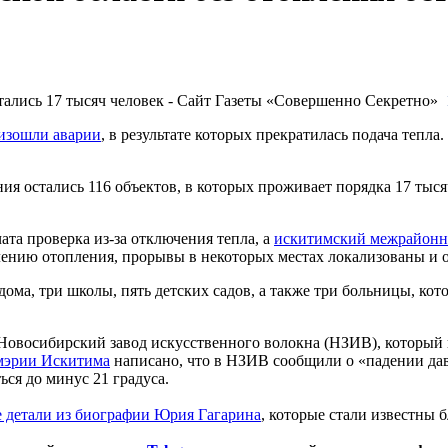
оизошли аварии
, в результате которых прекратилась подача тепл
ния остались 116 объектов, в которых проживает порядка 17 тыс
та проверка из-за отключения тепла, а
искитимский межрайонн
лению отопления, прорывы в некоторых местах локализованы и о
ма, три школы, пять детских садов, а также три больницы, ко
 Новосибирский завод искусственного волокна (НЗИВ), который
мэрии Искитима
написано, что в НЗИВ сообщили о «падении дав
ься до минус 21 градуса.
 детали из биографии Юрия Гагарина
, которые стали известны 