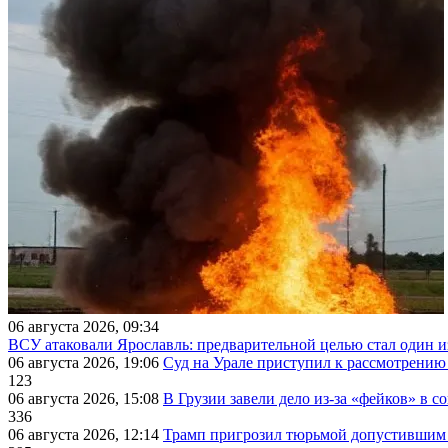
06 августа 2026, 09:34
ВСУ атаковали Ярославль: предварительной целью стал один
06 августа 2026, 19:06
Суд на Урале приступил к рассмотрени
123
06 августа 2026, 15:08
В Грузии завели дело из-за «фейков» в с
336
06 августа 2026, 12:14
Трамп пригрозил тюрьмой допустившим 