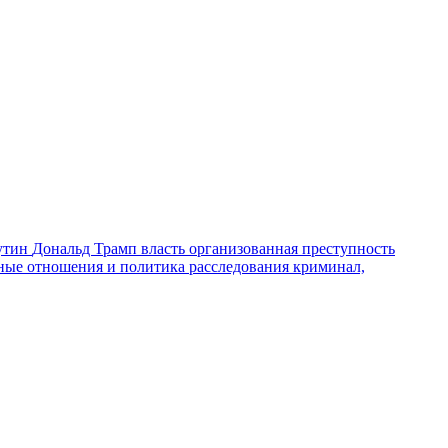
утин
Дональд Трамп
власть
организованная преступность
ные отношения и политика
расследования
криминал,