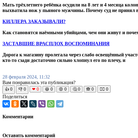
Мать трёхлетнего ребёнка осудили на 8 лет и 4 месяца коло
выхватила нож у пьяного мужчины. Почему суд не принял 
КИЛЛЕРА ЗАКАЗЫВАЛИ?
Как становятся наёмными убийцами, чем они живут и почем
ЗАСТАВШИЕ ВРАСПЛОХ ВОСПОМИНАНИЯ
Дорога к магазину пролегала через слабо освещённый участ
кто-то сзади достаточно сильно хлопнул его по плечу, и
28 февраля 2024, 11:32
Вам понравилась эта публикация?
👍
0
👎
0
❤
0
😆
0
😡
0
🤔
0
🙈
0
🧘‍♀️
0
Поделиться
Комментарии
Оставить комментарий