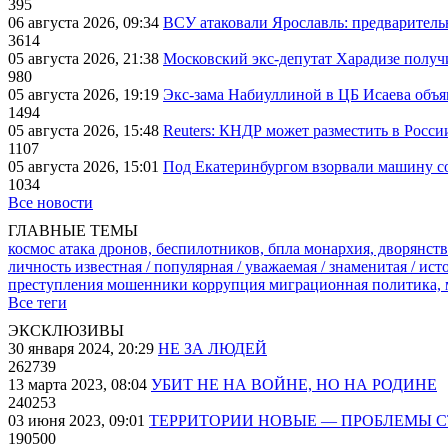
395
06 августа 2026, 09:34
ВСУ атаковали Ярославль: предварител
3614
05 августа 2026, 21:38
Московский экс-депутат Харадизе получи
980
05 августа 2026, 19:19
Экс-зама Набиуллиной в ЦБ Исаева объя
1494
05 августа 2026, 15:48
Reuters: КНДР может разместить в Росси
1107
05 августа 2026, 15:01
Под Екатеринбургом взорвали машину со
1034
Все новости
ГЛАВНЫЕ ТЕМЫ
космос
атака дронов, беспилотников, бпла
монархия, дворянств
личность известная / популярная / уважаемая / знаменитая / ис
преступления
мошенники
коррупция
миграционная политика,
Все теги
ЭКСКЛЮЗИВЫ
30 января 2024, 20:29
НЕ ЗА ЛЮДЕЙ
262739
13 марта 2023, 08:04
УБИТ НЕ НА ВОЙНЕ, НО НА РОДИНЕ
240253
03 июня 2023, 09:01
ТЕРРИТОРИИ НОВЫЕ — ПРОБЛЕМЫ 
190500