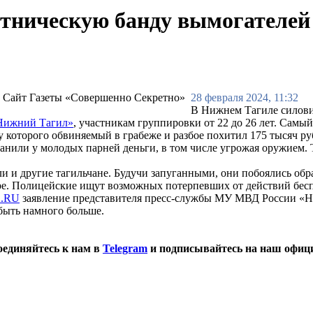
этническую банду вымогателей
28 февраля 2024, 11:32
В Нижнем Тагиле силови
Нижний Тагил»
, участникам группировки от 22 до 26 лет. Самы
у которого обвиняемый в грабеже и разбое похитил 175 тысяч ру
или у молодых парней деньги, в том числе угрожая оружием. Т
и и другие тагильчане. Будучи запуганными, они побоялись об
торе. Полицейские ищут возможных потерпевших от действий бе
1.RU
заявление представителя пресс-службы МУ МВД России «Н
быть намного больше.
оединяйтесь к нам в
Telegram
и подписывайтесь на наш офиц