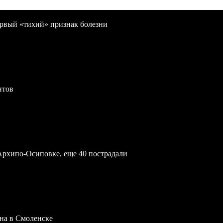
первый «тихий» признак болезни
нтов
Архипо-Осиповке, еще 40 пострадали
на в Смоленске