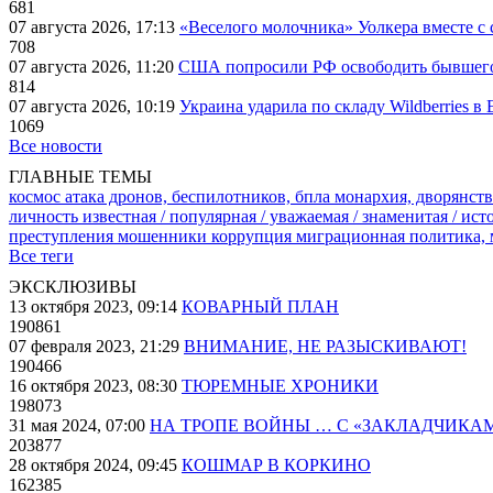
681
07 августа 2026, 17:13
«Веселого молочника» Уолкера вместе с 
708
07 августа 2026, 11:20
США попросили РФ освободить бывшего 
814
07 августа 2026, 10:19
Украина ударила по складу Wildberries в
1069
Все новости
ГЛАВНЫЕ ТЕМЫ
космос
атака дронов, беспилотников, бпла
монархия, дворянств
личность известная / популярная / уважаемая / знаменитая / ис
преступления
мошенники
коррупция
миграционная политика,
Все теги
ЭКСКЛЮЗИВЫ
13 октября 2023, 09:14
КОВАРНЫЙ ПЛАН
190861
07 февраля 2023, 21:29
ВНИМАНИЕ, НЕ РАЗЫСКИВАЮТ!
190466
16 октября 2023, 08:30
ТЮРЕМНЫЕ ХРОНИКИ
198073
31 мая 2024, 07:00
НА ТРОПЕ ВОЙНЫ … С «ЗАКЛАДЧИКА
203877
28 октября 2024, 09:45
КОШМАР В КОРКИНО
162385