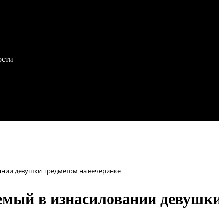
ости
ании девушки предметом на вечеринке
емый в изнасиловании девушки