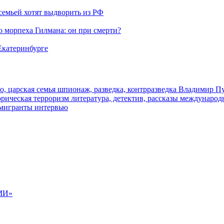
семьей хотят выдворить из РФ
морпеха Гилмана: он при смерти?
 Екатеринбурге
о, царская семья
шпионаж, разведка, контрразведка
Владимир П
торическая
терроризм
литература, детектив, рассказы
международ
 мигранты
интервью
МИ»