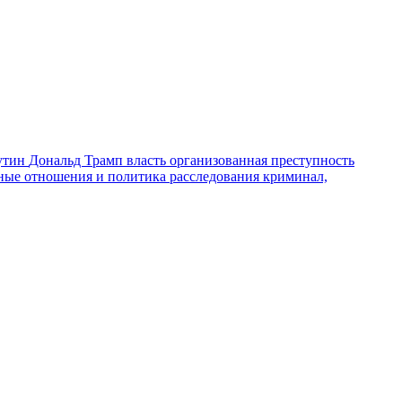
утин
Дональд Трамп
власть
организованная преступность
ные отношения и политика
расследования
криминал,