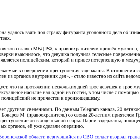
она удалось взять под стражу фигуранта уголовного дела об изн
твах.
овского главка МВД РФ, к правоохранителям пришёл мужчина, к
оверки выяснилось, что девушка получила телесные повреждения, 
 является полицейским, который и привез потерпевшую в медуч
еваемые в совершении преступления задержаны. В отношении с
лен из органов внутренних дел», - стало известно из сайта ведом
дует, что на протяжении нескольких дней трое девушек и трое м
ксуальное насилие над одной из гостей, в том числе с помощью 
м полицейский не причастен к произошедшему.
ает другими сведениями. По данным Telegram-канала, 20-летнюю
 Бокарев М. (правоохранитель) со своим 20-летним приятелем Г
преступление он в ходе пьяной ссоры. Парни задержаны, полиц
ых органов, ей уже сделали операцию.
Воронежской области вернувшийся из СВО солдат взорвал грана