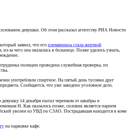
асиловании девушки. Об этом рассказал агентству РИА Новости
оторый заявил, что его
племянница стала жертвой
из-за чего она оказалась в больнице. Позже удалось узнать,
реждение.
отрудника полиции проведена служебная проверка, по
ства.
ужчин употребляли спиртное. На пятый день тусовки друг
предмета. Сообщается, что уже заведено уголовное дело.
 девушку 14 декабря пытал черенком от швабры и
ромовым Н. Как оказалось позже, силовик является парнем
ейский уволен из УВД по СЗАО. Пострадавшая находится в коме
ту
на парковке кафе.