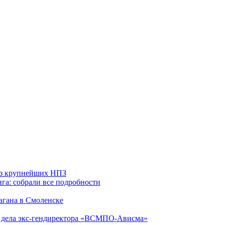
 из крупнейших НПЗ
га: собрали все подробности
агана в Смоленске
ю дела экс-гендиректора «ВСМПО-Ависма»