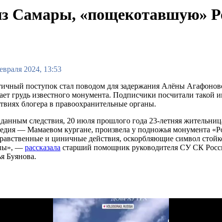
 из Самары, «пощекотавшую» Р
евраля 2024, 13:53
ичный поступок стал поводом для задержания Алёны Агафоново
ает грудь известного монумента. Подписчики посчитали такой
твиях блогера в правоохранительные органы.
данным следствия, 20 июля прошлого года 23-летняя жительница
едия — Мамаевом кургане, произвела у подножья монумента «Ро
равственные и циничные действия, оскорбляющие символ стойк
ны», —
рассказала
старший помощник руководителя СУ СК Росси
я Буянова.