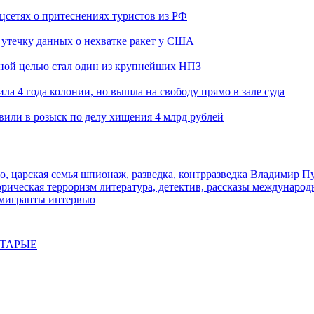
оцсетях о притеснениях туристов из РФ
утечку данных о нехватке ракет у США
ьной целью стал один из крупнейших НПЗ
ла 4 года колонии, но вышла на свободу прямо в зале суда
вили в розыск по делу хищения 4 млрд рублей
о, царская семья
шпионаж, разведка, контрразведка
Владимир П
торическая
терроризм
литература, детектив, рассказы
международ
 мигранты
интервью
СТАРЫЕ