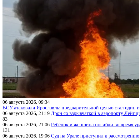
06 августа 2026, 09:34
ВСУ атаковали Ярославль: предварительной целью стал один
06 августа 2026, 21:19
Дрон со взрывчаткой в аэропорту Лейпци
83
06 августа 2026, 21:06
Ребёнок и женщина погибли во время ур
131
06 августа 2026, 19:06
Суд на Урале приступил к рассмотрени