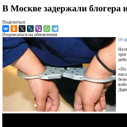
В Москве задержали блогера
Поделиться
Подписаться на обновления
09 ф
Неэт
трог
дейс
«По 
насл
безн
вой
Дарь