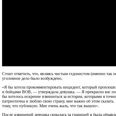
Стоит отметить, что, являясь чистым гедонистом (именно так 
уголовное дело было возбуждено.
«Я бы хотела прокомментировать инцидент, который произошел 
и бойцами ВОВ, — утверждала девушка. — Я прекрасно вас пон
бы хотелось искренне извиниться за истории, которыми я точн
патриотична и люблю свою страну, мне важно об этом сказать. 
тому, что публикую. Мне очень жаль, что так вышло».
После извинений девушка скрылась за границей и была объявле