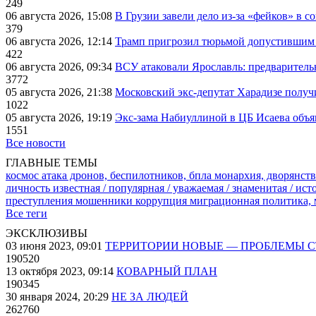
249
06 августа 2026, 15:08
В Грузии завели дело из-за «фейков» в с
379
06 августа 2026, 12:14
Трамп пригрозил тюрьмой допустившим 
422
06 августа 2026, 09:34
ВСУ атаковали Ярославль: предварител
3772
05 августа 2026, 21:38
Московский экс-депутат Харадизе получи
1022
05 августа 2026, 19:19
Экс-зама Набиуллиной в ЦБ Исаева объя
1551
Все новости
ГЛАВНЫЕ ТЕМЫ
космос
атака дронов, беспилотников, бпла
монархия, дворянств
личность известная / популярная / уважаемая / знаменитая / ис
преступления
мошенники
коррупция
миграционная политика,
Все теги
ЭКСКЛЮЗИВЫ
03 июня 2023, 09:01
ТЕРРИТОРИИ НОВЫЕ — ПРОБЛЕМЫ 
190520
13 октября 2023, 09:14
КОВАРНЫЙ ПЛАН
190345
30 января 2024, 20:29
НЕ ЗА ЛЮДЕЙ
262760