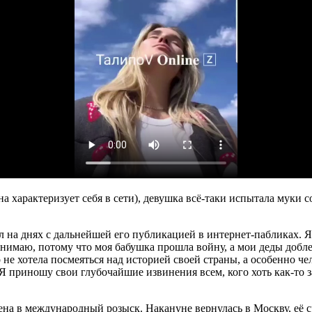
она характеризует себя в сети), девушка всё-таки испытала мук
на днях с дальнейшей его публикацией в интернет-пабликах. Я 
имаю, потому что моя бабушка прошла войну, а мои деды добле
о не хотела посмеяться над историей своей страны, а особенно 
Я приношу свои глубочайшие извинения всем, кого хоть как-то з
на в международный розыск. Накануне вернулась в Москву, её с