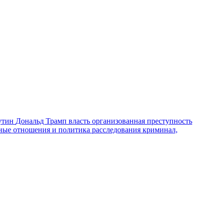
утин
Дональд Трамп
власть
организованная преступность
ные отношения и политика
расследования
криминал,