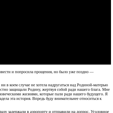
и совести и попросила прощения, но было уже поздно —
ни в коем случае не хотела надругаться над Родиной-матерью
стно защищали Родину, жертвуя собой ради нашего блага. Мне
человеческими жизнями, которые пали ради нашего будущего. Я
адела эта история. Впредь буду внимательнее относиться к
разу задержали в аэропорту и отправили на допрос. Уголовное