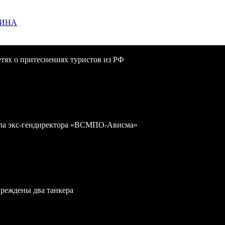
ЩИНА
сетях о притеснениях туристов из РФ
дела экс-гендиректора «ВСМПО-Ависма»
вреждены два танкера