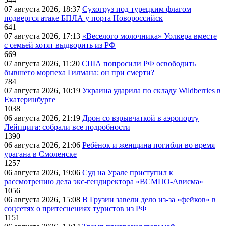
07 августа 2026, 18:37
Сухогруз под турецким флагом
подвергся атаке БПЛА у порта Новороссийск
641
07 августа 2026, 17:13
«Веселого молочника» Уолкера вместе
с семьей хотят выдворить из РФ
669
07 августа 2026, 11:20
США попросили РФ освободить
бывшего морпеха Гилмана: он при смерти?
784
07 августа 2026, 10:19
Украина ударила по складу Wildberries в
Екатеринбурге
1038
06 августа 2026, 21:19
Дрон со взрывчаткой в аэропорту
Лейпцига: собрали все подробности
1390
06 августа 2026, 21:06
Ребёнок и женщина погибли во время
урагана в Смоленске
1257
06 августа 2026, 19:06
Суд на Урале приступил к
рассмотрению дела экс-гендиректора «ВСМПО-Ависма»
1056
06 августа 2026, 15:08
В Грузии завели дело из-за «фейков» в
соцсетях о притеснениях туристов из РФ
1151