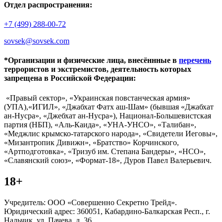
Отдел распространения:
+7 (499) 288-00-72
sovsek@sovsek.com
*Организации и физические лица, внесённные в
перечень
террористов и экстремистов, деятельность которых
запрещена в Российской Федерации:
«Правый сектор», «Украинская повстанческая армия»
(УПА),«ИГИЛ», «Джабхат Фатх аш-Шам» (бывшая «Джабхат
ан-Нусра», «Джебхат ан-Нусра»), Национал-Большевистская
партия (НБП), «Аль-Каида», «УНА-УНСО», «Талибан»,
«Меджлис крымско-татарского народа», «Свидетели Иеговы»,
«Мизантропик Дивижн», «Братство» Корчинского,
«Артподготовка», «Тризуб им. Степана Бандеры», «НСО»,
«Славянский союз», «Формат-18», Дуров Павел Валерьевич.
18+
Учредитель: ООО «Совершенно Секретно Трейд».
Юридический адрес: 360051, Кабардино-Балкарская Респ., г.
Нальчик, ул. Пачева, д. 36