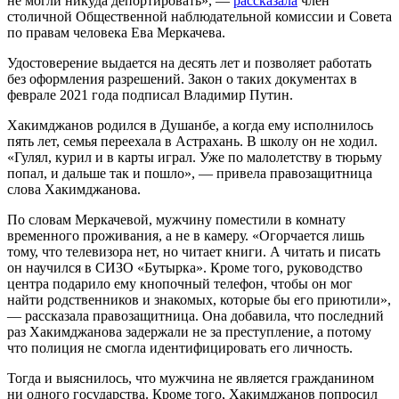
не могли никуда депортировать», —
рассказала
член
столичной Общественной наблюдательной комиссии и Совета
по правам человека Ева Меркачева.
Удостоверение выдается на десять лет и позволяет работать
без оформления разрешений. Закон о таких документах в
феврале 2021 года подписал Владимир Путин.
Хакимджанов родился в Душанбе, а когда ему исполнилось
пять лет, семья переехала в Астрахань. В школу он не ходил.
«Гулял, курил и в карты играл. Уже по малолетству в тюрьму
попал, и дальше так и пошло», — привела правозащитница
слова Хакимджанова.
По словам Меркачевой, мужчину поместили в комнату
временного проживания, а не в камеру. «Огорчается лишь
тому, что телевизора нет, но читает книги. А читать и писать
он научился в СИЗО «Бутырка». Кроме того, руководство
центра подарило ему кнопочный телефон, чтобы он мог
найти родственников и знакомых, которые бы его приютили»,
— рассказала правозащитница. Она добавила, что последний
раз Хакимджанова задержали не за преступление, а потому
что полиция не смогла идентифицировать его личность.
Тогда и выяснилось, что мужчина не является гражданином
ни одного государства. Кроме того, Хакимджанов попросил