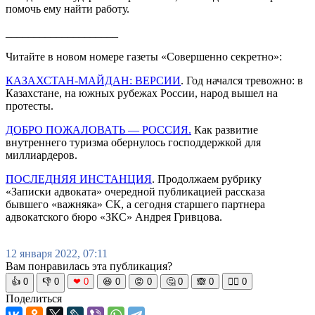
помочь ему найти работу.
____________________
Читайте в новом номере газеты «Совершенно секретно»:
КАЗАХСТАН-МАЙДАН: ВЕРСИИ
. Год начался тревожно: в
Казахстане, на южных рубежах России, народ вышел на
протесты.
ДОБРО ПОЖАЛОВАТЬ — РОССИЯ.
Как развитие
внутреннего туризма обернулось господдержкой для
миллиардеров.
ПОСЛЕДНЯЯ ИНСТАНЦИЯ
. Продолжаем рубрику
«Записки адвоката» очередной публикацией рассказа
бывшего «важняка» СК, а сегодня старшего партнера
адвокатского бюро «ЗКС» Андрея Гривцова.
12 января 2022, 07:11
Вам понравилась эта публикация?
👍
0
👎
0
❤
0
😆
0
😡
0
🤔
0
🙈
0
🧘‍♀️
0
Поделиться