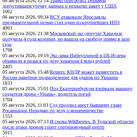
06 августа 2026, 12:14
Трамп пригрозил тюрьмой
допустившим утечку данных о нехватке ракет у США
1062
06 августа 2026, 09:34
ВСУ атаковали Ярославль:
предварительной целью стал один из крупнейших НПЗ
4993
05 августа 2026, 21:38
Московский экс-депутат Харадизе
получила 4 года колонии, но вышла на свободу прямо в зале
суда
1798
05 августа 2026, 19:19
Экс-зама Набиуллиной в ЦБ Исаева
объявили в розыск по делу хищения 4 млрд рублей
2405
05 августа 2026, 15:48
Reuters: КНДР может разместить в
России ракетное подразделение для ударов по Украине
1833
05 августа 2026, 15:01
Под Екатеринбургом взорвали машину
создателя дрона «Упырь», водитель погиб
1704
05 августа 2026, 11:03
Суд продлил арест бывшему главе
Росавиации Нерадько по делу о мошенничестве
1553
05 августа 2026, 07:13
И снова Wildberries. В Тульской области
после атаки дронов горит сортировочный центр
5915