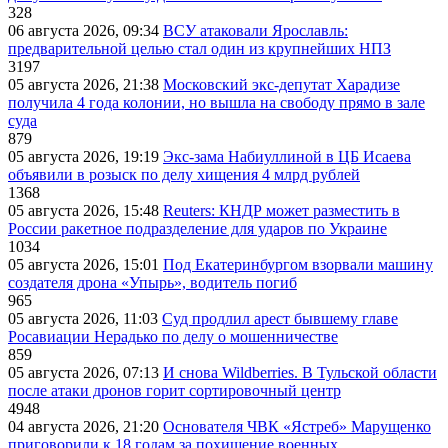
328
06 августа 2026, 09:34
ВСУ атаковали Ярославль:
предварительной целью стал один из крупнейших НПЗ
3197
05 августа 2026, 21:38
Московский экс-депутат Харадизе
получила 4 года колонии, но вышла на свободу прямо в зале
суда
879
05 августа 2026, 19:19
Экс-зама Набиуллиной в ЦБ Исаева
объявили в розыск по делу хищения 4 млрд рублей
1368
05 августа 2026, 15:48
Reuters: КНДР может разместить в
России ракетное подразделение для ударов по Украине
1034
05 августа 2026, 15:01
Под Екатеринбургом взорвали машину
создателя дрона «Упырь», водитель погиб
965
05 августа 2026, 11:03
Суд продлил арест бывшему главе
Росавиации Нерадько по делу о мошенничестве
859
05 августа 2026, 07:13
И снова Wildberries. В Тульской области
после атаки дронов горит сортировочный центр
4948
04 августа 2026, 21:20
Основателя ЧВК «Ястреб» Марущенко
приговорили к 18 годам за похищение военных