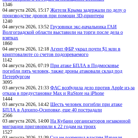
1346
04 августа 2026, 15:17
Жителя Крыма задержали по делу о
производстве дронов при помощи 3D‑принтера
1240
04 августа 2026, 13:52
Грузовики экс-начальника ГАИ
Волгоградской области выставили на торги после дела о
взятках
1860
04 августа 2026, 12:18
Агент ФБР украл почти $1 млн в
криптовалюте со счетов подозреваемого
1142
04 августа 2026, 07:19
При атаке БПЛА в Подмосковье
погибли пять человек, также дроны атаковали склад под
Петербургом
3095
03 августа 2026, 21:33
ФАС возбудила дело против Apple из-за
отказа в предустановке Max и RuStore на iPhone
1444
03 августа 2026, 14:42
Шесть человек погибли при атаке
БПЛА в Архипо-Осиповке, еще 40 пострадали
2566
03 августа 2026, 14:00
На Кубани организаторов незаконной
миграции приговорили к 22 годам на троих
1527
03 августа 2026, 11:39
Суд не разрешил властям Израиля