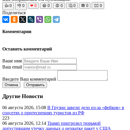
👍
0
👎
0
❤
0
😆
0
😡
0
🤔
0
🙈
0
🧘‍♀️
0
Поделиться
Комментарии
Оставить комментарий
Ваше имя
Ваш email
Введите Ваш комментарий
Отмена
Отправить
Другие Новости
06 августа 2026, 15:08
В Грузии завели дело из-за «фейков» в
соцсетях о притеснениях туристов из РФ
223
06 августа 2026, 12:14
Трамп пригрозил тюрьмой
допустившим утечку данных о нехватке ракет у США