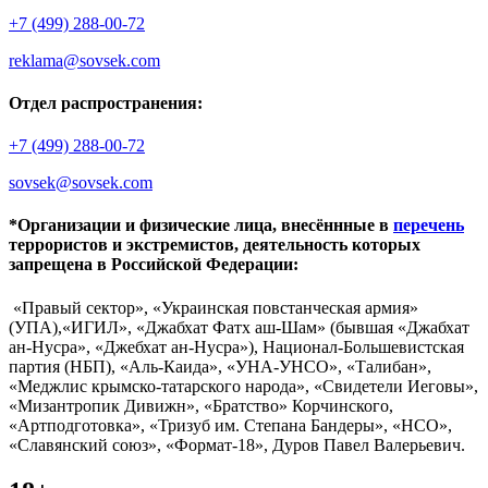
+7 (499) 288-00-72
reklama@sovsek.com
Отдел распространения:
+7 (499) 288-00-72
sovsek@sovsek.com
*Организации и физические лица, внесённные в
перечень
террористов и экстремистов, деятельность которых
запрещена в Российской Федерации:
«Правый сектор», «Украинская повстанческая армия»
(УПА),«ИГИЛ», «Джабхат Фатх аш-Шам» (бывшая «Джабхат
ан-Нусра», «Джебхат ан-Нусра»), Национал-Большевистская
партия (НБП), «Аль-Каида», «УНА-УНСО», «Талибан»,
«Меджлис крымско-татарского народа», «Свидетели Иеговы»,
«Мизантропик Дивижн», «Братство» Корчинского,
«Артподготовка», «Тризуб им. Степана Бандеры», «НСО»,
«Славянский союз», «Формат-18», Дуров Павел Валерьевич.