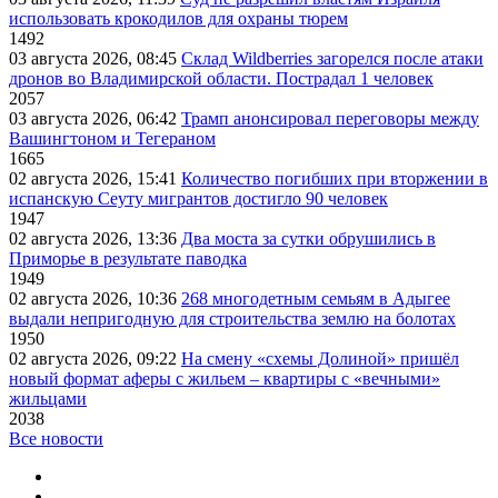
использовать крокодилов для охраны тюрем
1492
03 августа 2026, 08:45
Склад Wildberries загорелся после атаки
дронов во Владимирской области. Пострадал 1 человек
2057
03 августа 2026, 06:42
Трамп анонсировал переговоры между
Вашингтоном и Тегераном
1665
02 августа 2026, 15:41
Количество погибших при вторжении в
испанскую Сеуту мигрантов достигло 90 человек
1947
02 августа 2026, 13:36
Два моста за сутки обрушились в
Приморье в результате паводка
1949
02 августа 2026, 10:36
268 многодетным семьям в Адыгее
выдали непригодную для строительства землю на болотах
1950
02 августа 2026, 09:22
На смену «схемы Долиной» пришёл
новый формат аферы с жильем – квартиры с «вечными»
жильцами
2038
Все новости