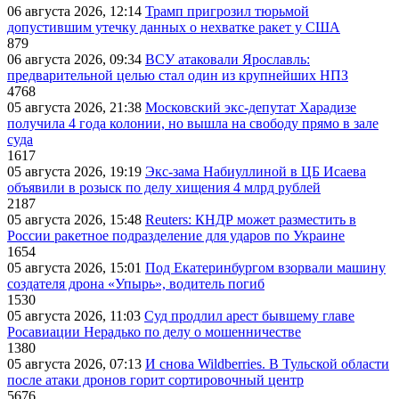
06 августа 2026, 12:14
Трамп пригрозил тюрьмой
допустившим утечку данных о нехватке ракет у США
879
06 августа 2026, 09:34
ВСУ атаковали Ярославль:
предварительной целью стал один из крупнейших НПЗ
4768
05 августа 2026, 21:38
Московский экс-депутат Харадизе
получила 4 года колонии, но вышла на свободу прямо в зале
суда
1617
05 августа 2026, 19:19
Экс-зама Набиуллиной в ЦБ Исаева
объявили в розыск по делу хищения 4 млрд рублей
2187
05 августа 2026, 15:48
Reuters: КНДР может разместить в
России ракетное подразделение для ударов по Украине
1654
05 августа 2026, 15:01
Под Екатеринбургом взорвали машину
создателя дрона «Упырь», водитель погиб
1530
05 августа 2026, 11:03
Суд продлил арест бывшему главе
Росавиации Нерадько по делу о мошенничестве
1380
05 августа 2026, 07:13
И снова Wildberries. В Тульской области
после атаки дронов горит сортировочный центр
5676