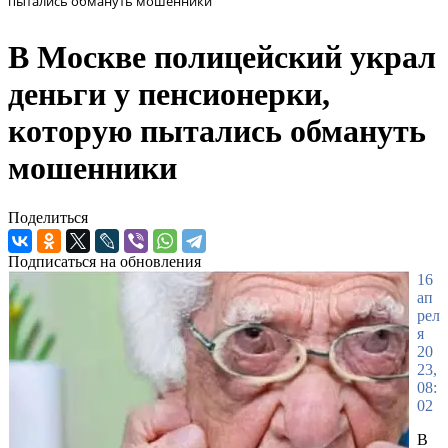
пытались обмануть мошенники
В Москве полицейский украл
деньги у пенсионерки,
которую пытались обмануть
мошенники
Поделиться
Подписаться на обновления
16
ап
рел
я
20
23,
08:
02
В