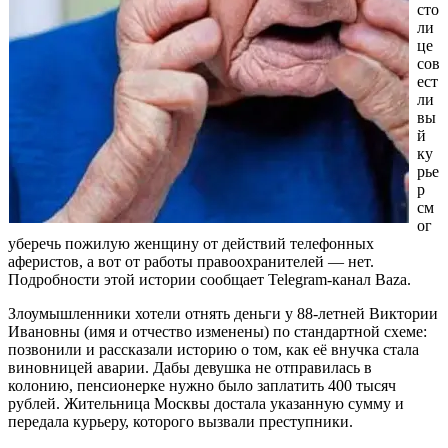
сто
ли
це
сов
ест
ли
вы
й
ку
рье
р
см
ог
уберечь пожилую женщину от действий телефонных
аферистов, а вот от работы правоохранителей — нет.
Подробности этой истории сообщает Telegram-канал Baza.
Злоумышленники хотели отнять деньги у 88-летней Виктории
Ивановны (имя и отчество изменены) по стандартной схеме:
позвонили и рассказали историю о том, как её внучка стала
виновницей аварии. Дабы девушка не отправилась в
колонию, пенсионерке нужно было заплатить 400 тысяч
рублей. Жительница Москвы достала указанную сумму и
передала курьеру, которого вызвали преступники.