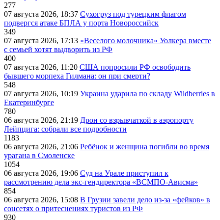
277
07 августа 2026, 18:37
Сухогруз под турецким флагом
подвергся атаке БПЛА у порта Новороссийск
349
07 августа 2026, 17:13
«Веселого молочника» Уолкера вместе
с семьей хотят выдворить из РФ
400
07 августа 2026, 11:20
США попросили РФ освободить
бывшего морпеха Гилмана: он при смерти?
548
07 августа 2026, 10:19
Украина ударила по складу Wildberries в
Екатеринбурге
780
06 августа 2026, 21:19
Дрон со взрывчаткой в аэропорту
Лейпцига: собрали все подробности
1183
06 августа 2026, 21:06
Ребёнок и женщина погибли во время
урагана в Смоленске
1054
06 августа 2026, 19:06
Суд на Урале приступил к
рассмотрению дела экс-гендиректора «ВСМПО-Ависма»
854
06 августа 2026, 15:08
В Грузии завели дело из-за «фейков» в
соцсетях о притеснениях туристов из РФ
930