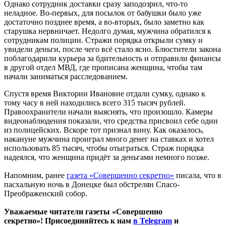
Однако сотрудник доставки сразу заподозрил, что-то
неладное. Во-первых, для посылок от бабушки было уже
достаточно позднее время, а во-вторых, было заметно как
старушка нервничает. Недолго думая, мужчина обратился к
сотрудникам полиции. Стражи порядка открыли сумку и
увидели деньги, после чего всё стало ясно. Блюстители закона
поблагодарили курьера за бдительность и отправили финансы
в другой отдел МВД, где прописана женщина, чтобы там
начали заниматься расследованием.
Спустя время Виктории Ивановне отдали сумку, однако к
тому часу в ней находились всего 315 тысяч рублей.
Правоохранители начали выяснять, что произошло. Камеры
видеонаблюдения показали, что средства присвоил себе один
из полицейских. Вскоре тот признал вину. Как оказалось,
накануне мужчина проиграл много денег на ставках и хотел
использовать 85 тысяч, чтобы отыграться. Страж порядка
надеялся, что женщина придёт за деньгами немного позже.
Напомним, ранее
газета «Совершенно секретно»
писала, что в
пасхальную ночь в Донецке был обстрелян Спасо-
Преображенский собор.
Уважаемые читатели газеты «Совершенно
секретно»! Присоединяйтесь к нам
в Telegram
и