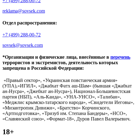
+7 (499) 288-00-72
reklama@sovsek.com
Отдел распространения:
+7 (499) 288-00-72
sovsek@sovsek.com
*Организации и физические лица, внесённные в
перечень
террористов и экстремистов, деятельность которых
запрещена в Российской Федерации:
«Правый сектор», «Украинская повстанческая армия»
(УПА),«ИГИЛ», «Джабхат Фатх аш-Шам» (бывшая «Джабхат
ан-Нусра», «Джебхат ан-Нусра»), Национал-Большевистская
партия (НБП), «Аль-Каида», «УНА-УНСО», «Талибан»,
«Меджлис крымско-татарского народа», «Свидетели Иеговы»,
«Мизантропик Дивижн», «Братство» Корчинского,
«Артподготовка», «Тризуб им. Степана Бандеры», «НСО»,
«Славянский союз», «Формат-18», Дуров Павел Валерьевич.
18+