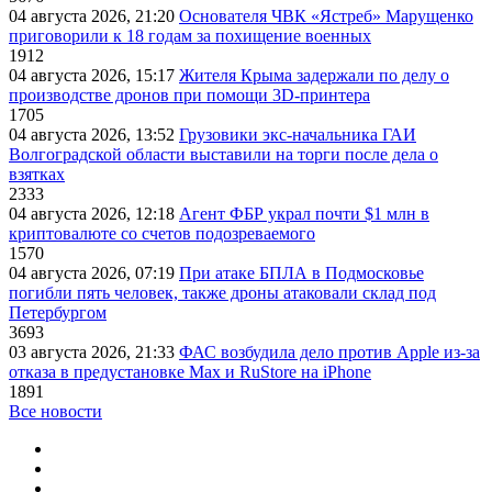
04 августа 2026, 21:20
Основателя ЧВК «Ястреб» Марущенко
приговорили к 18 годам за похищение военных
1912
04 августа 2026, 15:17
Жителя Крыма задержали по делу о
производстве дронов при помощи 3D‑принтера
1705
04 августа 2026, 13:52
Грузовики экс-начальника ГАИ
Волгоградской области выставили на торги после дела о
взятках
2333
04 августа 2026, 12:18
Агент ФБР украл почти $1 млн в
криптовалюте со счетов подозреваемого
1570
04 августа 2026, 07:19
При атаке БПЛА в Подмосковье
погибли пять человек, также дроны атаковали склад под
Петербургом
3693
03 августа 2026, 21:33
ФАС возбудила дело против Apple из-за
отказа в предустановке Max и RuStore на iPhone
1891
Все новости