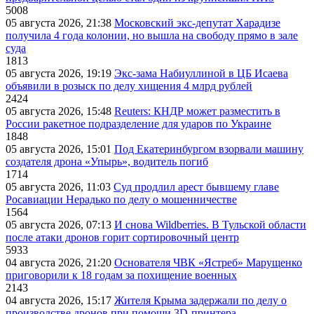
5008
05 августа 2026, 21:38
Московский экс-депутат Харадизе
получила 4 года колонии, но вышла на свободу прямо в зале
суда
1813
05 августа 2026, 19:19
Экс-зама Набиуллиной в ЦБ Исаева
объявили в розыск по делу хищения 4 млрд рублей
2424
05 августа 2026, 15:48
Reuters: КНДР может разместить в
России ракетное подразделение для ударов по Украине
1848
05 августа 2026, 15:01
Под Екатеринбургом взорвали машину
создателя дрона «Упырь», водитель погиб
1714
05 августа 2026, 11:03
Суд продлил арест бывшему главе
Росавиации Нерадько по делу о мошенничестве
1564
05 августа 2026, 07:13
И снова Wildberries. В Тульской области
после атаки дронов горит сортировочный центр
5933
04 августа 2026, 21:20
Основателя ЧВК «Ястреб» Марущенко
приговорили к 18 годам за похищение военных
2143
04 августа 2026, 15:17
Жителя Крыма задержали по делу о
производстве дронов при помощи 3D‑принтера