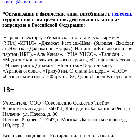
sovsek@sovsek.com
*Организации и физические лица, внесённные в
перечень
террористов и экстремистов, деятельность которых
запрещена в Российской Федерации:
«Правый сектор», «Украинская повстанческая армия»
(УПА),«ИГИЛ», «Джабхат Фатх аш-Шам» (бывшая «Джабхат
ан-Нусра», «Джебхат ан-Нусра»), Национал-Большевистская
партия (НБП), «Аль-Каида», «УНА-УНСО», «Талибан»,
«Меджлис крымско-татарского народа», «Свидетели Иеговы»,
«Мизантропик Дивижн», «Братство» Корчинского,
«Артподготовка», «Тризуб им. Степана Бандеры», «НСО»,
«Славянский союз», «Формат-18», Дуров Павел Валерьевич.
18+
Учредитель: ООО «Совершенно Секретно Трейд».
Юридический адрес: 360051, Кабардино-Балкарская Респ., г.
Нальчик, ул. Пачева, д. 36
Почтовый адрес: 127247, г. Москва, Дмитровское шоссе, д.
100, стр. 2
Все права защищены. Копирование и использование