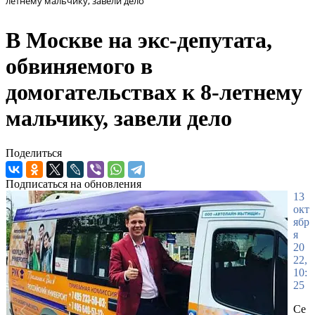
летнему мальчику, завели дело
В Москве на экс-депутата,
обвиняемого в
домогательствах к 8-летнему
мальчику, завели дело
Поделиться
Подписаться на обновления
13
окт
ябр
я
20
22,
10:
25
Се