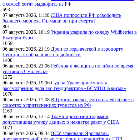
с семьей хотят выдворить из РФ
693
07 августа 2026, 11:20
США попросили РФ освободить
бывшего морпеха Гилмана: он при смерти?
801
07 августа 2026, 10:19
Украина ударила по складу Wildberries в
Екатеринбурге
1059
06 августа 2026, 21:19
Дрон со взрывчаткой в аэропорту
Лейпцига: собрали все подробности
1408
06 августа 2026, 21:06
Ребёнок и женщина погибли во время
урагана в Смоленске
1272
06 августа 2026, 19:06
Суд на Урале приступил к
рассмотрению дела экс-гендиректора «ВСМПО-Ависма»
1070
06 августа 2026, 15:08
В Грузии завели дело из-за «фейков» в
соцсетях о притеснениях туристов из РФ
1169
06 августа 2026, 12:14
Трамп пригрозил тюрьмой
допустившим утечку данных о нехватке ракет у США
1071
06 августа 2026, 09:34
ВСУ атаковали Ярославль:
предварительной целью стал один из крупнейших НПЗ