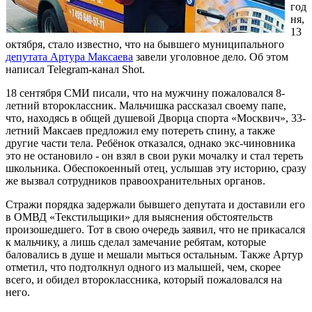
год
ня,
13
октября, стало известно, что на бывшего муниципального
депутата Артура Максаева
завели уголовное дело. Об этом
написал Telegram-канал Shot.
18 сентября СМИ писали, что на мужчину пожаловался 8-
летний второклассник. Мальчишка рассказал своему папе,
что, находясь в общей душевой Дворца спорта «Москвич», 33-
летний Максаев предложил ему потереть спину, а также
другие части тела. Ребёнок отказался, однако экс-чиновника
это не остановило - он взял в свои руки мочалку и стал тереть
школьника. Обеспокоенный отец, услышав эту историю, сразу
же вызвал сотрудников правоохранительных органов.
Стражи порядка задержали бывшего депутата и доставили его
в ОМВД «Текстильщики» для выяснения обстоятельств
произошедшего. Тот в свою очередь заявил, что не прикасался
к мальчику, а лишь сделал замечание ребятам, которые
баловались в душе и мешали мыться остальным. Также Артур
отметил, что подтолкнул одного из малышей, чем, скорее
всего, и обидел второклассника, который пожаловался на
него.