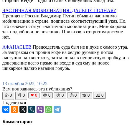
стороны КНДР – одна из самых волнующих Запад тем.
ЧАСТИЧНАЯ МОБИЛИЗАЦИЯ: ДАЛЬШЕ ПОЛНАЯ?
Президент России Владимир Путин объявил частичную
мобилизацию в стране, подписав соответствующий указ. Но,
что означает статус «частичной мобилизации», Минобороны
так подробно и не пояснило. Приказов в открытом доступе
нет.
АФАНАСЬЕВ
Председатель суда был не в духе с самого утра.
За завтраком он пролил кофе на белую рубашку, потом
наступил на хвост коту, затем попал в неприятную пробку, и в
довершение всего прямо на входе в суд ему на новое
шикарное пальто нагадил голубь.
13 октября 2022, 10:25
Вам понравилась эта публикация?
👍
0
👎
0
❤
0
😆
0
😡
0
🤔
0
🙈
0
🧘‍♀️
0
Поделиться
Комментарии