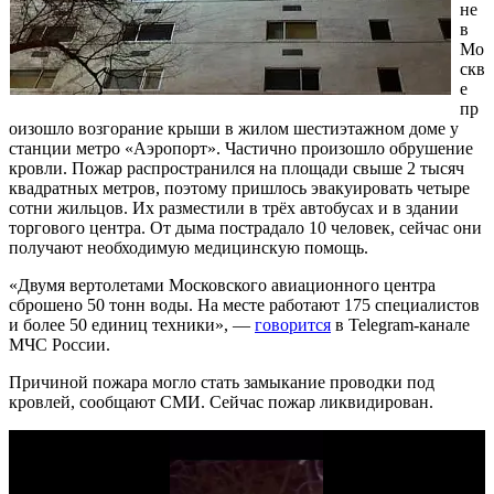
не
в
Мо
скв
е
пр
оизошло возгорание крыши в жилом шестиэтажном доме у
станции метро «Аэропорт». Частично произошло обрушение
кровли. Пожар распространился на площади свыше 2 тысяч
квадратных метров, поэтому пришлось эвакуировать четыре
сотни жильцов. Их разместили в трёх автобусах и в здании
торгового центра. От дыма пострадало 10 человек, сейчас они
получают необходимую медицинскую помощь.
«Двумя вертолетами Московского авиационного центра
сброшено 50 тонн воды. На месте работают 175 специалистов
и более 50 единиц техники», —
говорится
в Telegram-канале
МЧС России.
Причиной пожара могло стать замыкание проводки под
кровлей, сообщают СМИ. Сейчас пожар ликвидирован.