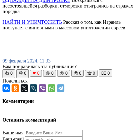
ОДНАЖДЫ НА ДМИТРОВКЕ
Возвращаясь с
несостоявшейся разборки, отморозки отыгрались на стражах
порядка
НАЙТИ И УНИЧТОЖИТЬ
Рассказ о том, как Израиль
поступает с виновными в массовом уничтожении евреев
09 февраля 2024, 11:33
Вам понравилась эта публикация?
👍
0
👎
0
❤
0
😆
0
😡
0
🤔
0
🙈
0
🧘‍♀️
0
Поделиться
Комментарии
Оставить комментарий
Ваше имя
Ваш email