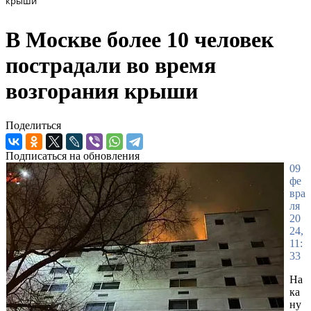
крыши
В Москве более 10 человек
пострадали во время
возгорания крыши
Поделиться
Подписаться на обновления
09
фе
вра
ля
20
24,
11:
33
На
ка
ну