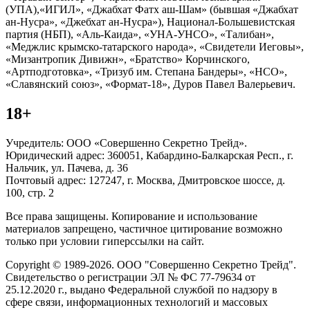
(УПА),«ИГИЛ», «Джабхат Фатх аш-Шам» (бывшая «Джабхат
ан-Нусра», «Джебхат ан-Нусра»), Национал-Большевистская
партия (НБП), «Аль-Каида», «УНА-УНСО», «Талибан»,
«Меджлис крымско-татарского народа», «Свидетели Иеговы»,
«Мизантропик Дивижн», «Братство» Корчинского,
«Артподготовка», «Тризуб им. Степана Бандеры», «НСО»,
«Славянский союз», «Формат-18», Дуров Павел Валерьевич.
18+
Учредитель: ООО «Совершенно Секретно Трейд».
Юридический адрес: 360051, Кабардино-Балкарская Респ., г.
Нальчик, ул. Пачева, д. 36
Почтовый адрес: 127247, г. Москва, Дмитровское шоссе, д.
100, стр. 2
Все права защищены. Копирование и использование
материалов запрещено, частичное цитирование возможно
только при условии гиперссылки на сайт.
Copyright © 1989-2026. ООО "Совершенно Секретно Трейд".
Свидетельство о регистрации ЭЛ № ФС 77-79634 от
25.12.2020 г., выдано Федеральной службой по надзору в
сфере связи, информационных технологий и массовых