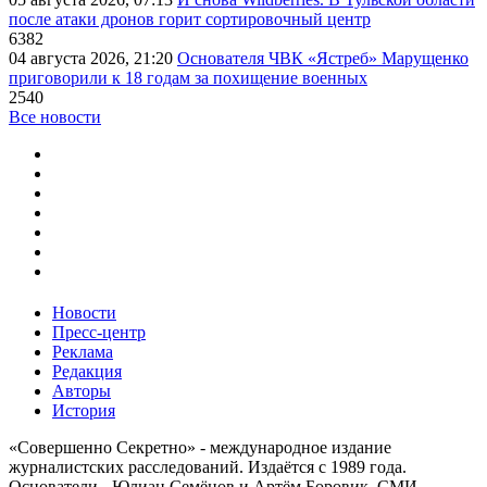
после атаки дронов горит сортировочный центр
6382
04 августа 2026, 21:20
Основателя ЧВК «Ястреб» Марущенко
приговорили к 18 годам за похищение военных
2540
Все новости
Новости
Пресс-центр
Реклама
Редакция
Авторы
История
«Совершенно Секретно» - международное издание
журналистских расследований. Издаётся с 1989 года.
Основатели - Юлиан Семёнов и Артём Боровик. CМИ -