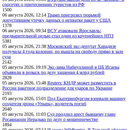
соцсетях о притеснениях туристов из РФ
1500
06 августа 2026, 12:14
Трамп пригрозил тюрьмой
допустившим утечку данных о нехватке ракет у США
1378
06 августа 2026, 09:34
ВСУ атаковали Ярославль:
предварительной целью стал один из крупнейших НПЗ
5381
05 августа 2026, 21:38
Московский экс-депутат Харадизе
получила 4 года колонии, но вышла на свободу прямо в зале
суда
2142
05 августа 2026, 19:19
Экс-зама Набиуллиной в ЦБ Исаева
объявили в розыск по делу хищения 4 млрд рублей
2828
05 августа 2026, 15:48
Reuters: КНДР может разместить в
России ракетное подразделение для ударов по Украине
2193
05 августа 2026, 15:01
Под Екатеринбургом взорвали машину
создателя дрона «Упырь», водитель погиб
2040
05 августа 2026, 11:03
Суд продлил арест бывшему главе
Росавиации Нерадько по делу о мошенничестве
1894
05 августа 2026, 07:13
И снова Wildberries. В Тульской области