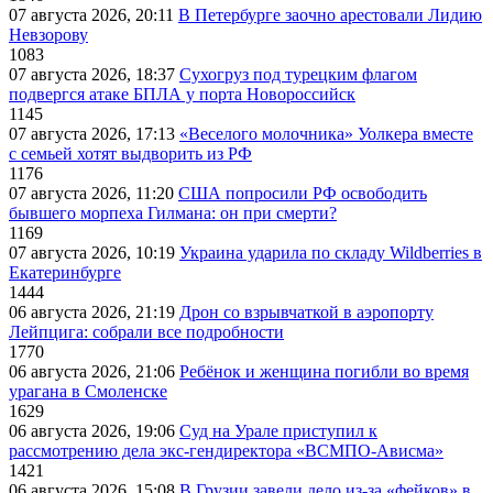
07 августа 2026, 20:11
В Петербурге заочно арестовали Лидию
Невзорову
1083
07 августа 2026, 18:37
Сухогруз под турецким флагом
подвергся атаке БПЛА у порта Новороссийск
1145
07 августа 2026, 17:13
«Веселого молочника» Уолкера вместе
с семьей хотят выдворить из РФ
1176
07 августа 2026, 11:20
США попросили РФ освободить
бывшего морпеха Гилмана: он при смерти?
1169
07 августа 2026, 10:19
Украина ударила по складу Wildberries в
Екатеринбурге
1444
06 августа 2026, 21:19
Дрон со взрывчаткой в аэропорту
Лейпцига: собрали все подробности
1770
06 августа 2026, 21:06
Ребёнок и женщина погибли во время
урагана в Смоленске
1629
06 августа 2026, 19:06
Суд на Урале приступил к
рассмотрению дела экс-гендиректора «ВСМПО-Ависма»
1421
06 августа 2026, 15:08
В Грузии завели дело из-за «фейков» в