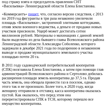
под стражу взята и председатель правления СНТ
«Васильевка» Ленинградской области Елена Блистанова.
«Коммерсантъ»
пишет
, что, согласно версии следствия, с 2013
по 2019 год фигуранты в три раза незаконно увеличили
площадь «Васильевки», застроенной элитными коттеджами,
отняв земли военного ведомства, а деньги от продажи новых
участков присвоили. Ущерб может достигать сотни
миллионов рублей. Материалы о махинациях с данной землей
были выделены из дела бывшего главы Всеволожского района
Ленинградской области Александра Соболенко, которого
задержали в декабре 2021 года по подозрению в незаконном
выводе и продаже муниципального земельного участка
площадью почти 20 га.
В 2011 году садоводческий потребительский кооператив
(СПК) возглавила Елена Блистанова, а затем при помощи глав
администраций Всеволожского района и Сертолово добилась
расширения площади земель кооператива до 37,5 га. Продав
часть земель, она обещала провести газ в поселок, однако
этого так и не произошло. Более того, в 2020 году, когда
женщину отправили в отставку, касса кооператива оказалась
пустой. Как оказалось, что перед этим она
перерегистрировала СПК в ТСН, которому перешло все
имущество кооператива.