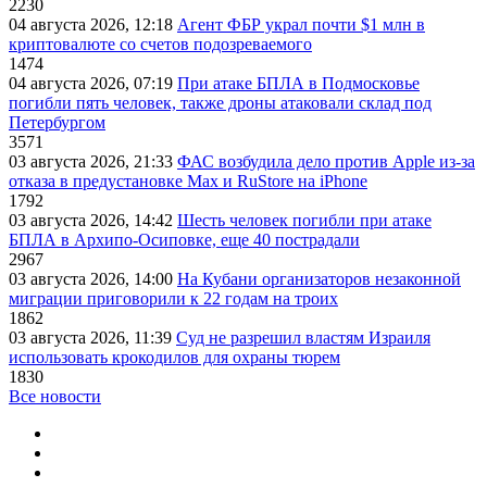
2230
04 августа 2026, 12:18
Агент ФБР украл почти $1 млн в
криптовалюте со счетов подозреваемого
1474
04 августа 2026, 07:19
При атаке БПЛА в Подмосковье
погибли пять человек, также дроны атаковали склад под
Петербургом
3571
03 августа 2026, 21:33
ФАС возбудила дело против Apple из-за
отказа в предустановке Max и RuStore на iPhone
1792
03 августа 2026, 14:42
Шесть человек погибли при атаке
БПЛА в Архипо-Осиповке, еще 40 пострадали
2967
03 августа 2026, 14:00
На Кубани организаторов незаконной
миграции приговорили к 22 годам на троих
1862
03 августа 2026, 11:39
Суд не разрешил властям Израиля
использовать крокодилов для охраны тюрем
1830
Все новости