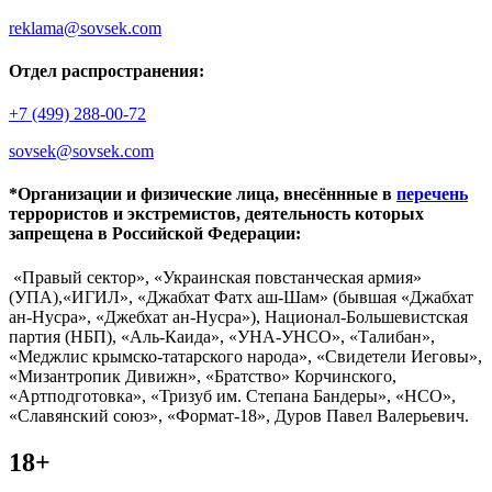
reklama@sovsek.com
Отдел распространения:
+7 (499) 288-00-72
sovsek@sovsek.com
*Организации и физические лица, внесённные в
перечень
террористов и экстремистов, деятельность которых
запрещена в Российской Федерации:
«Правый сектор», «Украинская повстанческая армия»
(УПА),«ИГИЛ», «Джабхат Фатх аш-Шам» (бывшая «Джабхат
ан-Нусра», «Джебхат ан-Нусра»), Национал-Большевистская
партия (НБП), «Аль-Каида», «УНА-УНСО», «Талибан»,
«Меджлис крымско-татарского народа», «Свидетели Иеговы»,
«Мизантропик Дивижн», «Братство» Корчинского,
«Артподготовка», «Тризуб им. Степана Бандеры», «НСО»,
«Славянский союз», «Формат-18», Дуров Павел Валерьевич.
18+