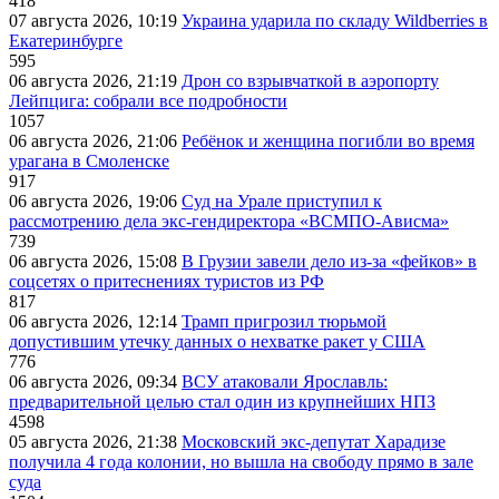
418
07 августа 2026, 10:19
Украина ударила по складу Wildberries в
Екатеринбурге
595
06 августа 2026, 21:19
Дрон со взрывчаткой в аэропорту
Лейпцига: собрали все подробности
1057
06 августа 2026, 21:06
Ребёнок и женщина погибли во время
урагана в Смоленске
917
06 августа 2026, 19:06
Суд на Урале приступил к
рассмотрению дела экс-гендиректора «ВСМПО-Ависма»
739
06 августа 2026, 15:08
В Грузии завели дело из-за «фейков» в
соцсетях о притеснениях туристов из РФ
817
06 августа 2026, 12:14
Трамп пригрозил тюрьмой
допустившим утечку данных о нехватке ракет у США
776
06 августа 2026, 09:34
ВСУ атаковали Ярославль:
предварительной целью стал один из крупнейших НПЗ
4598
05 августа 2026, 21:38
Московский экс-депутат Харадизе
получила 4 года колонии, но вышла на свободу прямо в зале
суда