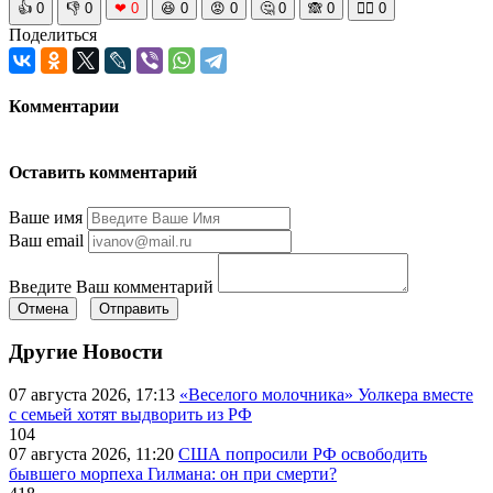
👍
0
👎
0
❤
0
😆
0
😡
0
🤔
0
🙈
0
🧘‍♀️
0
Поделиться
Комментарии
Оставить комментарий
Ваше имя
Ваш email
Введите Ваш комментарий
Отмена
Отправить
Другие Новости
07 августа 2026, 17:13
«Веселого молочника» Уолкера вместе
с семьей хотят выдворить из РФ
104
07 августа 2026, 11:20
США попросили РФ освободить
бывшего морпеха Гилмана: он при смерти?