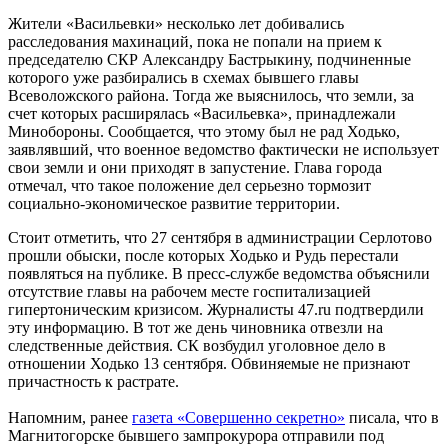
Жители «Васильевки» несколько лет добивались
расследования махинаций, пока не попали на прием к
председателю СКР Александру Бастрыкину, подчиненные
которого уже разбирались в схемах бывшего главы
Всеволожского района. Тогда же выяснилось, что земли, за
счет которых расширялась «Васильевка», принадлежали
Минобороны. Сообщается, что этому был не рад Ходько,
заявлявший, что военное ведомство фактически не использует
свои земли и они приходят в запустение. Глава города
отмечал, что такое положение дел серьезно тормозит
социально-экономическое развитие территории.
Стоит отметить, что 27 сентября в администрации Серлотово
прошли обыски, после которых Ходько и Рудь перестали
появляться на публике. В пресс-службе ведомства объяснили
отсутствие главы на рабочем месте госпитализацией
гипертоническим кризисом. Журналисты 47.ru подтвердили
эту информацию. В тот же день чиновника отвезли на
следственные действия. СК возбудил уголовное дело в
отношении Ходько 13 сентября. Обвиняемые не признают
причастность к растрате.
Напомним, ранее
газета «Совершенно секретно»
писала, что в
Магнитогорске бывшего зампрокурора отправили под