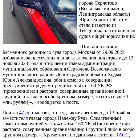
города Серлотово
(Всеволжский район,
Ленинградская область)
Юрия Ходько. Об этом
стало известно из
Telegram-канал столичных
судов общей юрисдикции.
«Постановлением
Басманного районного суда города Москвы от 29.09.2023
избрана мера пресечения в виде заключения под стражу до 13
ноября 2023 года в отношении главы администрации
муниципального образования Сертолово Всеволжского
муниципального района Ленинградской области Ходько
Юрия Александровича, обвиняемого в совершении
преступления предусмотренного ч. 4 ст. 160 УК РФ
(присвоение или растрата, совершенные организованной
группой, а также в особо крупном размере, то есть свыше 1
млн. рублей)», - сообщается в посте.
Портал
47.ru
отмечает, что суд также арестовал до 13 ноября
заместителя главы города Надежду Рудь. Следственный
комитет вменяет ей часть 4 статьи 160 УК «Присвоение или
растрата, совершенные организованной группой либо в особо
крупном размере». Кроме того, по данным агентства
ТАСС
,