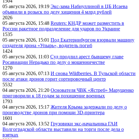
1504
05 августа 2026, 19:19
Экс-зама Набиуллиной в ЦБ Исаева
объявили в розыск по делу хищения 4 млрд рублей
2026
05 августа 2026, 15:48
Reuters: КНДР может разместить в
России ракетное подразделение для ударов по Украине
1535
05 августа 2026, 15:01
Под Екатеринбургом взорвали машину
создателя дрона «Упырь», водитель погиб
1424
05 августа 2026, 11:03
Суд продлил арест бывшему главе
Росавиации Нерадько по делу о мошенничестве
1270
05 августа 2026, 07:13
И снова Wildberries. В Тульской области
после атаки дронов горит сортировочный центр
5532
04 августа 2026, 21:20
Основателя ЧВК «Ястреб» Марущенко
приговорили к 18 годам за похищение военных
1793
04 августа 2026, 15:17
Жителя Крыма задержали по делу о
производстве дронов при помощи 3D‑принтера
1601
04 августа 2026, 13:52
Грузовики экс-начальника ГАИ
Волгоградской области выставили на торги после дела о
взятках