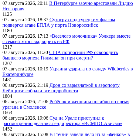
07 августа 2026, 20:11
В Петербурге заочно арестовали Лидию
Невзорову
1125
07 августа 2026, 18:37
Сухогруз под турецким флагом
подвергся атаке БПЛА у порта Новороссийск
1180
07 августа 2026, 17:13
«Веселого молочника» Уолкера вместе
с семьей хотят выдворить из РФ
1217
07 августа 2026, 11:20
США попросили РФ освободить
бывшего морпеха Гилмана: он при смерти?
1207
07 августа 2026, 10:19
Украина ударила по складу Wildberries в
Екатеринбурге
1481
06 августа 2026, 21:19
Дрон со взрывчаткой в аэропорту
Лейпцига: собрали все подробности
1804
06 августа 2026, 21:06
Ребёнок и женщина погибли во время
урагана в Смоленске
1663
06 августа 2026, 19:06
Суд на Урале приступил к
рассмотрению дела экс-гендиректора «ВСМПО-Ависма»
1452
06 августа 2026, 15:08
В Грузии завели дело из-за «фейков» в