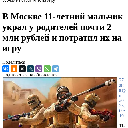
рублей и потратил их на игру
В Москве 11-летний мальчик
украл у родителей почти 2
млн рублей и потратил их на
игру
Поделиться
Подписаться на обновления
27
ян
вар
я
20
23,
09:
19
11-