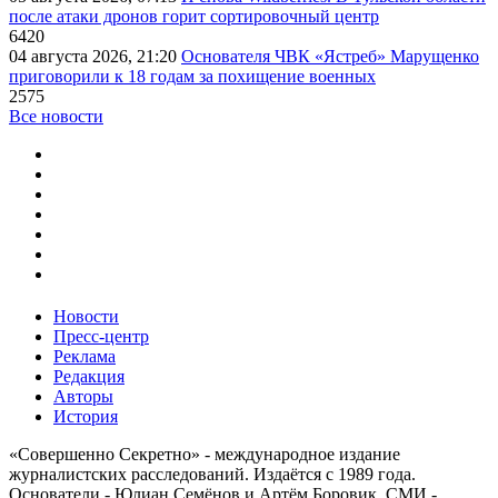
после атаки дронов горит сортировочный центр
6420
04 августа 2026, 21:20
Основателя ЧВК «Ястреб» Марущенко
приговорили к 18 годам за похищение военных
2575
Все новости
Новости
Пресс-центр
Реклама
Редакция
Авторы
История
«Совершенно Секретно» - международное издание
журналистских расследований. Издаётся с 1989 года.
Основатели - Юлиан Семёнов и Артём Боровик. CМИ -