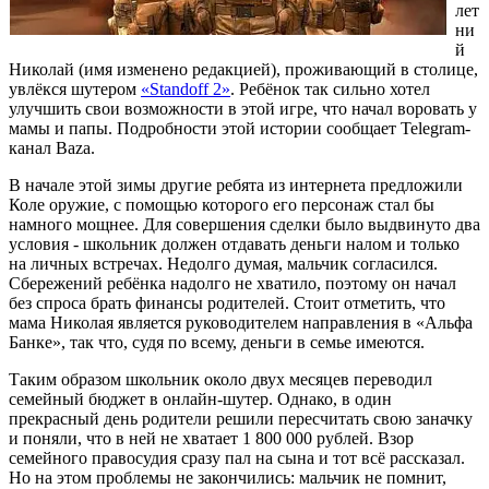
лет
ни
й
Николай (имя изменено редакцией), проживающий в столице,
увлёкся шутером
«Standoff 2»
. Ребёнок так сильно хотел
улучшить свои возможности в этой игре, что начал воровать у
мамы и папы. Подробности этой истории сообщает Telegram-
канал Baza.
В начале этой зимы другие ребята из интернета предложили
Коле оружие, с помощью которого его персонаж стал бы
намного мощнее. Для совершения сделки было выдвинуто два
условия - школьник должен отдавать деньги налом и только
на личных встречах. Недолго думая, мальчик согласился.
Сбережений ребёнка надолго не хватило, поэтому он начал
без спроса брать финансы родителей. Стоит отметить, что
мама Николая является руководителем направления в «Альфа
Банке», так что, судя по всему, деньги в семье имеются.
Таким образом школьник около двух месяцев переводил
семейный бюджет в онлайн-шутер. Однако, в один
прекрасный день родители решили пересчитать свою заначку
и поняли, что в ней не хватает 1 800 000 рублей. Взор
семейного правосудия сразу пал на сына и тот всё рассказал.
Но на этом проблемы не закончились: мальчик не помнит,