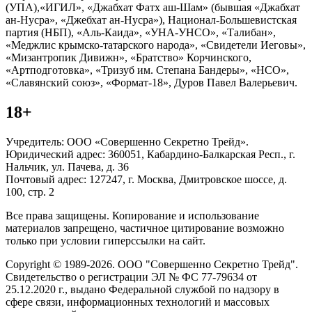
(УПА),«ИГИЛ», «Джабхат Фатх аш-Шам» (бывшая «Джабхат
ан-Нусра», «Джебхат ан-Нусра»), Национал-Большевистская
партия (НБП), «Аль-Каида», «УНА-УНСО», «Талибан»,
«Меджлис крымско-татарского народа», «Свидетели Иеговы»,
«Мизантропик Дивижн», «Братство» Корчинского,
«Артподготовка», «Тризуб им. Степана Бандеры», «НСО»,
«Славянский союз», «Формат-18», Дуров Павел Валерьевич.
18+
Учредитель: ООО «Совершенно Секретно Трейд».
Юридический адрес: 360051, Кабардино-Балкарская Респ., г.
Нальчик, ул. Пачева, д. 36
Почтовый адрес: 127247, г. Москва, Дмитровское шоссе, д.
100, стр. 2
Все права защищены. Копирование и использование
материалов запрещено, частичное цитирование возможно
только при условии гиперссылки на сайт.
Copyright © 1989-2026. ООО "Совершенно Секретно Трейд".
Свидетельство о регистрации ЭЛ № ФС 77-79634 от
25.12.2020 г., выдано Федеральной службой по надзору в
сфере связи, информационных технологий и массовых