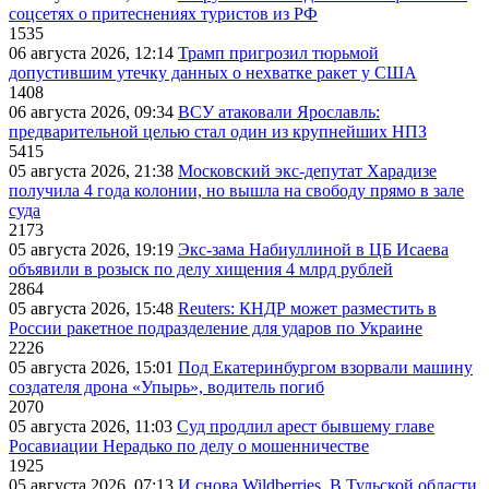
соцсетях о притеснениях туристов из РФ
1535
06 августа 2026, 12:14
Трамп пригрозил тюрьмой
допустившим утечку данных о нехватке ракет у США
1408
06 августа 2026, 09:34
ВСУ атаковали Ярославль:
предварительной целью стал один из крупнейших НПЗ
5415
05 августа 2026, 21:38
Московский экс-депутат Харадизе
получила 4 года колонии, но вышла на свободу прямо в зале
суда
2173
05 августа 2026, 19:19
Экс-зама Набиуллиной в ЦБ Исаева
объявили в розыск по делу хищения 4 млрд рублей
2864
05 августа 2026, 15:48
Reuters: КНДР может разместить в
России ракетное подразделение для ударов по Украине
2226
05 августа 2026, 15:01
Под Екатеринбургом взорвали машину
создателя дрона «Упырь», водитель погиб
2070
05 августа 2026, 11:03
Суд продлил арест бывшему главе
Росавиации Нерадько по делу о мошенничестве
1925
05 августа 2026, 07:13
И снова Wildberries. В Тульской области