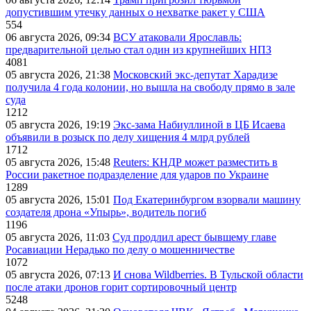
допустившим утечку данных о нехватке ракет у США
554
06 августа 2026, 09:34
ВСУ атаковали Ярославль:
предварительной целью стал один из крупнейших НПЗ
4081
05 августа 2026, 21:38
Московский экс-депутат Харадизе
получила 4 года колонии, но вышла на свободу прямо в зале
суда
1212
05 августа 2026, 19:19
Экс-зама Набиуллиной в ЦБ Исаева
объявили в розыск по делу хищения 4 млрд рублей
1712
05 августа 2026, 15:48
Reuters: КНДР может разместить в
России ракетное подразделение для ударов по Украине
1289
05 августа 2026, 15:01
Под Екатеринбургом взорвали машину
создателя дрона «Упырь», водитель погиб
1196
05 августа 2026, 11:03
Суд продлил арест бывшему главе
Росавиации Нерадько по делу о мошенничестве
1072
05 августа 2026, 07:13
И снова Wildberries. В Тульской области
после атаки дронов горит сортировочный центр
5248