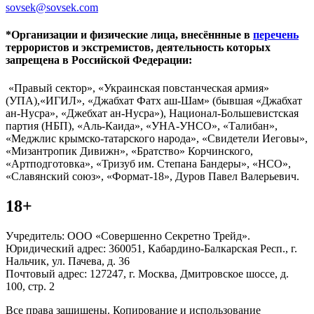
sovsek@sovsek.com
*Организации и физические лица, внесённные в
перечень
террористов и экстремистов, деятельность которых
запрещена в Российской Федерации:
«Правый сектор», «Украинская повстанческая армия»
(УПА),«ИГИЛ», «Джабхат Фатх аш-Шам» (бывшая «Джабхат
ан-Нусра», «Джебхат ан-Нусра»), Национал-Большевистская
партия (НБП), «Аль-Каида», «УНА-УНСО», «Талибан»,
«Меджлис крымско-татарского народа», «Свидетели Иеговы»,
«Мизантропик Дивижн», «Братство» Корчинского,
«Артподготовка», «Тризуб им. Степана Бандеры», «НСО»,
«Славянский союз», «Формат-18», Дуров Павел Валерьевич.
18+
Учредитель: ООО «Совершенно Секретно Трейд».
Юридический адрес: 360051, Кабардино-Балкарская Респ., г.
Нальчик, ул. Пачева, д. 36
Почтовый адрес: 127247, г. Москва, Дмитровское шоссе, д.
100, стр. 2
Все права защищены. Копирование и использование