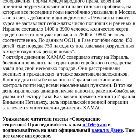
соображения, нормы международного права, коренные
причины неурегулированности палестинской проблемы, на
которые все последние годы настойчиво указывали в Москве,
– не в счет, - добавили в дипведомстве. - Результаты такого
курса не заставляют себя ждать: число погибших и раненых в
Израиле составило 1400 и 3900 человек, количество жертв
среди палестинцев уже превысило 2800 и 10800 человек,
соответственно. По данным ООН, в Газе погибли около 450
детей, еще порядка 750 находятся под завалами разрушенных
в ходе воздушных рейдов домов”.
7 октября движение ХАМАС совершило атаку на Израиль,
боевики прорвались на территорию еврейского государства,
взяли под свой несколько городов. Они расстреливали
военных и гражданских, а также захватывали заложников.
К концу дня силы безопасности Израиля восстановили
контроль почти над всеми населенными пунктами. В тот же
день израильская авиация начала наносить ракетно-бомбовые
удары по Сектору Газа. Как заявил премьер-министр Израиля
Биньямин Нетаньяху, цель израильской военной операции
заключается уничтожении движения ХАМАС.
Уважаемые читатели газеты «Совершенно
секретно»! Присоединяйтесь к нам
в Telegram
и
подписывайтесь на наш официальный
канал в Дзене
. Там
все самое интересное.