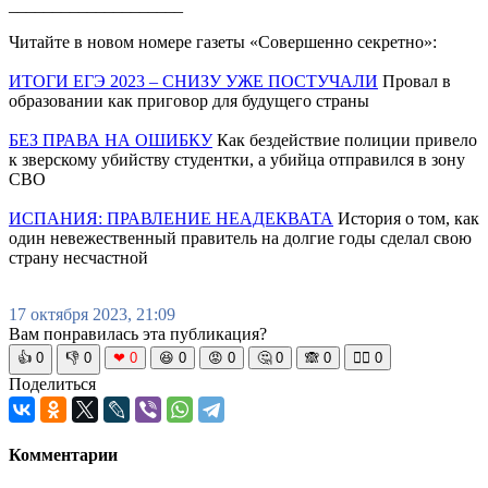
____________________
Читайте в новом номере газеты «Совершенно секретно»:
ИТОГИ ЕГЭ 2023 – СНИЗУ УЖЕ ПОСТУЧАЛИ
Провал в
образовании как приговор для будущего страны
БЕЗ ПРАВА НА ОШИБКУ
Как бездействие полиции привело
к зверскому убийству студентки, а убийца отправился в зону
СВО
ИСПАНИЯ: ПРАВЛЕНИЕ НЕАДЕКВАТА
История о том, как
один невежественный правитель на долгие годы сделал свою
страну несчастной
17 октября 2023, 21:09
Вам понравилась эта публикация?
👍
0
👎
0
❤
0
😆
0
😡
0
🤔
0
🙈
0
🧘‍♀️
0
Поделиться
Комментарии