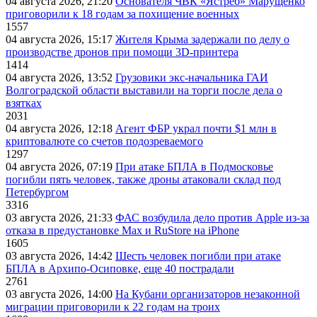
04 августа 2026, 21:20
Основателя ЧВК «Ястреб» Марущенко
приговорили к 18 годам за похищение военных
1557
04 августа 2026, 15:17
Жителя Крыма задержали по делу о
производстве дронов при помощи 3D‑принтера
1414
04 августа 2026, 13:52
Грузовики экс-начальника ГАИ
Волгоградской области выставили на торги после дела о
взятках
2031
04 августа 2026, 12:18
Агент ФБР украл почти $1 млн в
криптовалюте со счетов подозреваемого
1297
04 августа 2026, 07:19
При атаке БПЛА в Подмосковье
погибли пять человек, также дроны атаковали склад под
Петербургом
3316
03 августа 2026, 21:33
ФАС возбудила дело против Apple из-за
отказа в предустановке Max и RuStore на iPhone
1605
03 августа 2026, 14:42
Шесть человек погибли при атаке
БПЛА в Архипо-Осиповке, еще 40 пострадали
2761
03 августа 2026, 14:00
На Кубани организаторов незаконной
миграции приговорили к 22 годам на троих