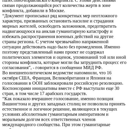
палестино-израильского конфликта. С этими действиями
связан продолжающийся рост количества жертв в зоне
конфликта, добавили в Москве.
“Документ прописывал ряд конкретных мер неотложного
характера, призванных остановить насилие и страдания
мирных жителей, освободить заложников, предотвратить
надвигающуюся на анклав гуманитарную катастрофу и
избежать распространения военных действий на другие
страны региона. С учетом чрезвычайно напряженной
ситуации действовать надо было без промедления. Именно
поэтому представленный нами проект не содержал
политических элементов и оценок, упоминаний той или иной
стороны конфликта, которые могли бы затруднить процесс его
согласования”, - говорится в сообщении МИД РФ.
Во внешнеполитическом ведомстве напомнили, что 16
октября США, Франция, Великобритания и Япония на
голосовании в ООН заблокировали российскую резолюцию.
Коспонсорами инициативы вместе с РФ выступали еще 30
стран, в том числе 17 арабских государств.
“Как показало вчерашнее голосование, именно позиция
Вашингтона и других западных столиц не позволила принять
естественное и логичное решение, являющееся в текущих
условиях абсолютным гуманитарным императивом и
моральным долгом всех ответственных членов
международного сообщества. При этом гуманитарные