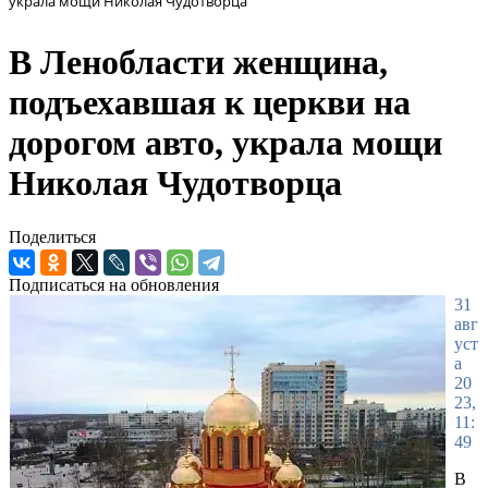
украла мощи Николая Чудотворца
В Ленобласти женщина,
подъехавшая к церкви на
дорогом авто, украла мощи
Николая Чудотворца
Поделиться
Подписаться на обновления
31
авг
уст
а
20
23,
11:
49
В