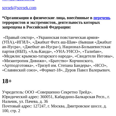
sovsek@sovsek.com
*Организации и физические лица, внесённные в
перечень
террористов и экстремистов, деятельность которых
запрещена в Российской Федерации:
«Правый сектор», «Украинская повстанческая армия»
(УПА),«ИГИЛ», «Джабхат Фатх аш-Шам» (бывшая «Джабхат
ан-Нусра», «Джебхат ан-Нусра»), Национал-Большевистская
партия (НБП), «Аль-Каида», «УНА-УНСО», «Талибан»,
«Меджлис крымско-татарского народа», «Свидетели Иеговы»,
«Мизантропик Дивижн», «Братство» Корчинского,
«Артподготовка», «Тризуб им. Степана Бандеры», «НСО»,
«Славянский союз», «Формат-18», Дуров Павел Валерьевич.
18+
Учредитель: ООО «Совершенно Секретно Трейд».
Юридический адрес: 360051, Кабардино-Балкарская Респ., г.
Нальчик, ул. Пачева, д. 36
Почтовый адрес: 127247, г. Москва, Дмитровское шоссе, д.
100, стр. 2