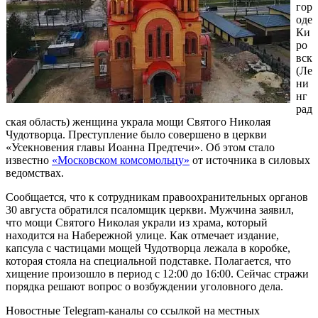
гор
оде
Ки
ро
вск
(Ле
ни
нг
рад
ская область) женщина украла мощи Святого Николая
Чудотворца. Преступление было совершено в церкви
«Усекновения главы Иоанна Предтечи». Об этом стало
известно
«Московском комсомольцу»
от источника в силовых
ведомствах.
Сообщается, что к сотрудникам правоохранительных органов
30 августа обратился псаломщик церкви. Мужчина заявил,
что мощи Святого Николая украли из храма, который
находится на Набережной улице. Как отмечает издание,
капсула с частицами мощей Чудотворца лежала в коробке,
которая стояла на специальной подставке. Полагается, что
хищение произошло в период с 12:00 до 16:00. Сейчас стражи
порядка решают вопрос о возбуждении уголовного дела.
Новостные Telegram-каналы со ссылкой на местных