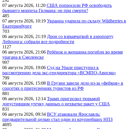
292
07 августа 2026, 11:20
США попросили РФ освободить
бывшего морпеха Гилмана: он при смерти?
485
07 августа 2026, 10:19
Украина ударила по складу Wildberries в
Екатеринбурге
703
06 августа 2026, 21:19
Дрон со взрывчаткой в аэропорту
Лейпцига: собрали все подробности
1127
06 августа 2026, 21:06
Ребёнок и женщина погибли во время
урагана в Смоленске
997
06 августа 2026, 19:06
Суд на Урале приступил к
рассмотрению дела экс-гендиректора «ВСМПО-Ависма»
799
06 августа 2026, 15:08
В Грузии завели дело из-за «фейков» в
соцсетях о притеснениях туристов из РФ
881
06 августа 2026, 12:14
Трамп пригрозил тюрьмой
допустившим утечку данных о нехватке ракет у США
831
06 августа 2026, 09:34
ВСУ атаковали Ярославль:
предварительной целью стал один из крупнейших НПЗ
4695