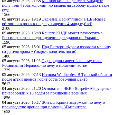
05 августа 2026, 21:38
Московский экс-депутат Харадизе
получила 4 года колонии, но вышла на свободу прямо в зале
суда
1566
05 августа 2026, 19:19
Экс-зама Набиуллиной в ЦБ Исаева
объявили в розыск по делу хищения 4 млрд рублей
2106
05 августа 2026, 15:48
Reuters: КНДР может разместить в
России ракетное подразделение для ударов по Украине
1596
05 августа 2026, 15:01
Под Екатеринбургом взорвали машину
создателя дрона «Упырь», водитель погиб
1486
05 августа 2026, 11:03
Суд продлил арест бывшему главе
Росавиации Нерадько по делу о мошенничестве
1329
05 августа 2026, 07:13
И снова Wildberries. В Тульской области
после атаки дронов горит сортировочный центр
5612
04 августа 2026, 21:20
Основателя ЧВК «Ястреб» Марущенко
приговорили к 18 годам за похищение военных
1856
04 августа 2026, 15:17
Жителя Крыма задержали по делу о
производстве дронов при помощи 3D‑принтера
1658