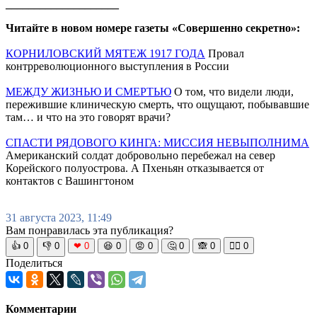
____________________
Читайте в новом номере газеты «Совершенно секретно»:
КОРНИЛОВСКИЙ МЯТЕЖ 1917 ГОДА
Провал
контрреволюционного выступления в России
МЕЖДУ ЖИЗНЬЮ И СМЕРТЬЮ
О том, что видели люди,
пережившие клиническую смерть, что ощущают, побывавшие
там… и что на это говорят врачи?
СПАСТИ РЯДОВОГО КИНГА: МИССИЯ НЕВЫПОЛНИМА
Американский солдат добровольно перебежал на север
Корейского полуострова. А Пхеньян отказывается от
контактов с Вашингтоном
31 августа 2023, 11:49
Вам понравилась эта публикация?
👍
0
👎
0
❤
0
😆
0
😡
0
🤔
0
🙈
0
🧘‍♀️
0
Поделиться
Комментарии