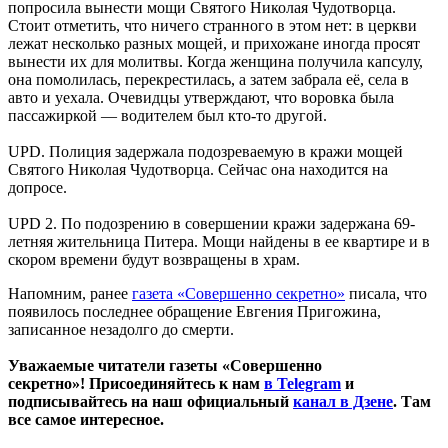
попросила вынести мощи Святого Николая Чудотворца.
Стоит отметить, что ничего странного в этом нет: в церкви
лежат несколько разных мощей, и прихожане иногда просят
вынести их для молитвы. Когда женщина получила капсулу,
она помолилась, перекрестилась, а затем забрала её, села в
авто и уехала. Очевидцы утверждают, что воровка была
пассажиркой — водителем был кто-то другой.
UPD. Полиция задержала подозреваемую в кражи мощей
Святого Николая Чудотворца. Сейчас она находится на
допросе.
UPD 2. По подозрению в совершении кражи задержана 69-
летняя жительница Питера. Мощи найдены в ее квартире и в
скором времени будут возвращены в храм.
Напомним, ранее
газета «Совершенно секретно»
писала, что
появилось последнее обращение Евгения Пригожина,
записанное незадолго до смерти.
Уважаемые читатели газеты «Совершенно
секретно»! Присоединяйтесь к нам
в Telegram
и
подписывайтесь на наш официальный
канал в Дзене
. Там
все самое интересное.