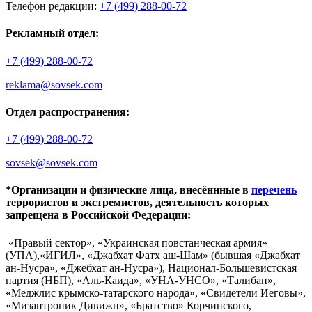
Телефон редакции:
+7 (499) 288-00-72
Рекламный отдел:
+7 (499) 288-00-72
reklama@sovsek.com
Отдел распространения:
+7 (499) 288-00-72
sovsek@sovsek.com
*Организации и физические лица, внесённные в
перечень
террористов и экстремистов, деятельность которых
запрещена в Российской Федерации:
«Правый сектор», «Украинская повстанческая армия»
(УПА),«ИГИЛ», «Джабхат Фатх аш-Шам» (бывшая «Джабхат
ан-Нусра», «Джебхат ан-Нусра»), Национал-Большевистская
партия (НБП), «Аль-Каида», «УНА-УНСО», «Талибан»,
«Меджлис крымско-татарского народа», «Свидетели Иеговы»,
«Мизантропик Дивижн», «Братство» Корчинского,