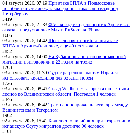
04 августа 2026, 07:19
При атаке БПЛА в Подмосковье
погибли пять человек, также дроны атаковали склад под
Петербургом
3419
03 августа 2026, 21:33
ФАС возбудила дело против Apple из-за
отказа в предустановке Max и RuStore на iPhone
1686
03 августа 2026, 14:42
Шесть человек погибли при атаке
БПЛА в Архипо-Осиповке, еще 40 пострадали
2852
03 августа 2026, 14:00
На Кубани организаторов незаконной
миграции приговорили к 22 годам на троих
1763
03 августа 2026, 11:39
Суд не разрешил властям Израиля
использовать крокодилов для охраны тюрем
1726
03 августа 2026, 08:45
Склад Wildberries загорелся после атаки
дронов во Владимирской области. Пострадал 1 человек
2346
03 августа 2026, 06:42
Трамп анонсировал переговоры между
Вашингтоном и Тегераном
1902
02 августа 2026, 15:41
Количество погибших при вторжении в
испанскую Сеуту мигрантов достигло 90 человек
2191