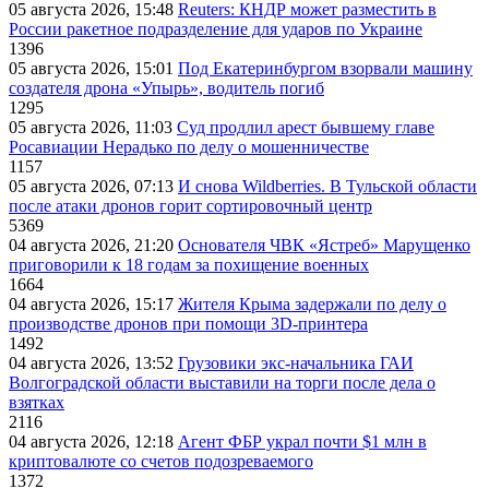
05 августа 2026, 15:48
Reuters: КНДР может разместить в
России ракетное подразделение для ударов по Украине
1396
05 августа 2026, 15:01
Под Екатеринбургом взорвали машину
создателя дрона «Упырь», водитель погиб
1295
05 августа 2026, 11:03
Суд продлил арест бывшему главе
Росавиации Нерадько по делу о мошенничестве
1157
05 августа 2026, 07:13
И снова Wildberries. В Тульской области
после атаки дронов горит сортировочный центр
5369
04 августа 2026, 21:20
Основателя ЧВК «Ястреб» Марущенко
приговорили к 18 годам за похищение военных
1664
04 августа 2026, 15:17
Жителя Крыма задержали по делу о
производстве дронов при помощи 3D‑принтера
1492
04 августа 2026, 13:52
Грузовики экс-начальника ГАИ
Волгоградской области выставили на торги после дела о
взятках
2116
04 августа 2026, 12:18
Агент ФБР украл почти $1 млн в
криптовалюте со счетов подозреваемого
1372