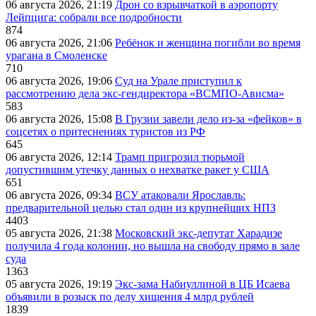
06 августа 2026, 21:19
Дрон со взрывчаткой в аэропорту
Лейпцига: собрали все подробности
874
06 августа 2026, 21:06
Ребёнок и женщина погибли во время
урагана в Смоленске
710
06 августа 2026, 19:06
Суд на Урале приступил к
рассмотрению дела экс-гендиректора «ВСМПО-Ависма»
583
06 августа 2026, 15:08
В Грузии завели дело из-за «фейков» в
соцсетях о притеснениях туристов из РФ
645
06 августа 2026, 12:14
Трамп пригрозил тюрьмой
допустившим утечку данных о нехватке ракет у США
651
06 августа 2026, 09:34
ВСУ атаковали Ярославль:
предварительной целью стал один из крупнейших НПЗ
4403
05 августа 2026, 21:38
Московский экс-депутат Харадизе
получила 4 года колонии, но вышла на свободу прямо в зале
суда
1363
05 августа 2026, 19:19
Экс-зама Набиуллиной в ЦБ Исаева
объявили в розыск по делу хищения 4 млрд рублей
1839