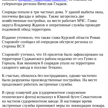
губернатора региона Вячеслав Гладков.
Снаряды попали в три частных дома. У зданий выбиты окна,
посечены фасады и заборы. Также загорелись две
хозяйственные постройки, на месте работает МЧС. Глава
округа Владимир Жданов и оперативные службы проводят
подомовой обход территории.
Издание уточнило, что также глава Курской области Роман
Старовойт сообщил об очередном обстреле региона со
стороны ВСУ.
Старовойт уточнил, что 16 прилетов было зафиксировано на
территории Суджанского района недалеко от сел Гуево и
Горналь. Как минимум 8 снарядов упали на территории
сахарного завода в поселке Теткино.
К счастью, обошлось без пострадавших, однако частично
были разрушены производственные постройки. На месте
продолжают работать экстренные службы.
В среду плавучий док (судоремонтное сооружение
технического флота) вспыхнул в Южной бухте Севастополя
на частном судоремонтном заводе. В настоящее время
экстренные службы принимают меры по ликвидации пожара.