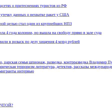
оцсетях о притеснениях туристов из РФ
утечку данных о нехватке ракет у США
ьной целью стал один из крупнейших НПЗ
ла 4 года колонии, но вышла на свободу прямо в зале суда
вили в розыск по делу хищения 4 млрд рублей
о, царская семья
шпионаж, разведка, контрразведка
Владимир П
торическая
терроризм
литература, детектив, рассказы
международ
 мигранты
интервью
ЕЧТОЙ?