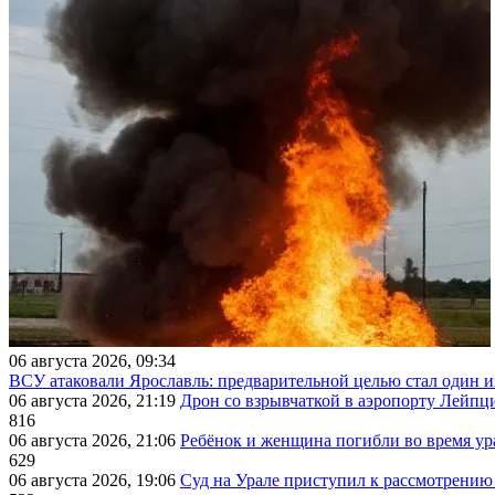
06 августа 2026, 09:34
ВСУ атаковали Ярославль: предварительной целью стал один
06 августа 2026, 21:19
Дрон со взрывчаткой в аэропорту Лейпци
816
06 августа 2026, 21:06
Ребёнок и женщина погибли во время ур
629
06 августа 2026, 19:06
Суд на Урале приступил к рассмотрени