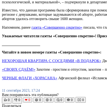
психологической, и материальной», – подчеркнули в департаме
Известно, что данная программа была сформирована при помощ
регионе с девушками, которые задумываются об аборте, работа
абортов удалось отговорить свыше 1600 женщин.
Напомним, ранее
газета «Совершенно секретно»
писала, что г
Уважаемые читатели газеты «Совершенно секретно»! Прис
____________________
Читайте в новом номере газеты «Совершенно секретно»:
НЕХОРОШАЯ КВАРТИРА С СОСЕДЯМИ «В ПОДАРОК»
Две
«СВОИХ СДАЁМ!»
Захотим - простим и отпустим, захотим –
ЧЕРНЫЕ ФЛАГИ «ХОРАСАНА»
Афганский филиал «Исламско
11 сентября 2023, 17:24
Вам понравилась эта публикация?
👍
0
👎
0
❤
0
😆
0
😡
0
🤔
0
🙈
0
🧘‍♀️
0
Поделиться