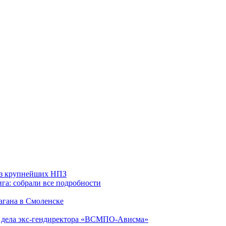
 из крупнейших НПЗ
га: собрали все подробности
агана в Смоленске
ю дела экс-гендиректора «ВСМПО-Ависма»