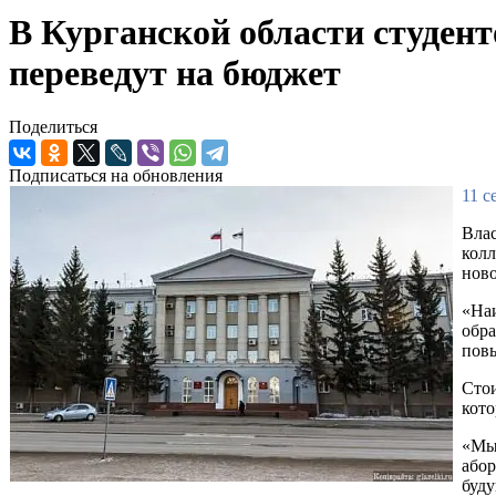
В Курганской области студент
переведут на бюджет
Поделиться
Подписаться на обновления
11 с
Влас
колл
ново
«Наи
обра
повы
Стои
кото
«Мы 
абор
буду