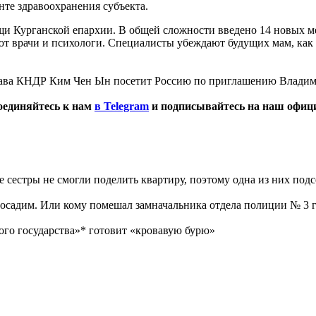
нте здравоохранения субъекта.
и Курганской епархии. В общей сложности введено 14 новых ме
ют врачи и психологи. Специалисты убеждают будущих мам, как в
лава КНДР Ким Чен Ын посетит Россию по приглашению Владим
оединяйтесь к нам
в Telegram
и подписывайтесь на наш офи
 сестры не смогли поделить квартиру, поэтому одна из них под
 посадим. Или кому помешал замначальника отдела полиции № 3 
го государства»* готовит «кровавую бурю»