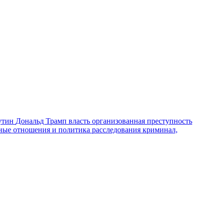
утин
Дональд Трамп
власть
организованная преступность
ные отношения и политика
расследования
криминал,