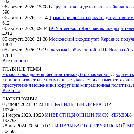
532
06 августа 2026, 15:08
В Грузии завели дело из-за «фейков» в с
598
06 августа 2026, 12:14
Трамп пригрозил тюрьмой допустившим 
612
06 августа 2026, 09:34
ВСУ атаковали Ярославль: предварител
4214
05 августа 2026, 21:38
Московский экс-депутат Харадизе получи
1304
05 августа 2026, 19:19
Экс-зама Набиуллиной в ЦБ Исаева объя
1788
Все новости
ГЛАВНЫЕ ТЕМЫ
космос
атака дронов, беспилотников, бпла
монархия, дворянств
личность известная / популярная / уважаемая / знаменитая / ис
преступления
мошенники
коррупция
миграционная политика,
Все теги
ЭКСКЛЮЗИВЫ
05 июня 2023, 07:23
НЕПРАВИЛЬНЫЙ ДИРЕКТОР
197469
24 марта 2023, 18:23
ИНВЕСТИЦИОННЫЙ РИСК «ЯКУДЗЫ»
193763
28 мая 2024, 08:50
ЭТО ЛИ НАЗЫВАЕТСЯ ГРУЗИНСКОЙ М
304608