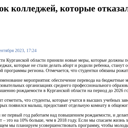
ок колледжей, которые отказал
ентября 2023, 17:24
ти Курганской области приняли новые меры, которые должны по
еджах, которые не стали делать аборт и родили ребенка, станут 
й программы региона. Отмечается, что студентки обязаны рожат
менование мероприятия: обеспечение перевода на бюджетные ме
зовательных организациях среднего профессионального образов
шению рождаемости в Курганской области на период до 2026 го
т отметить, что студенты, которые учатся в высших учебных зав
рых появился малыш, предоставят отдельную комнату в общежи
не первый год работаем над повышением рождаемости, и делаем
т – это на 10% больше, чем в 2018 году. Если мы спасаем жизнь х
щем мы планируем усовершенствовать программу, чтобы молоды