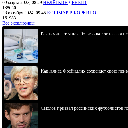
09 марта 2023, 08:29
НЕЛЁГКИЕ ДЕНЬГИ
188656
28 октября 2024, 09:45
КОШМАР В КОРКИНО
161983
Все эксклюзивы
Рак начинается не с боли: онколог назвал 
Как Алиса Фрейндлих сохраняет свою привл
Смолов призвал российских футболистов п