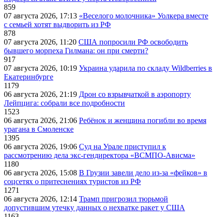
859
07 августа 2026, 17:13
«Веселого молочника» Уолкера вместе
с семьей хотят выдворить из РФ
878
07 августа 2026, 11:20
США попросили РФ освободить
бывшего морпеха Гилмана: он при смерти?
917
07 августа 2026, 10:19
Украина ударила по складу Wildberries в
Екатеринбурге
1179
06 августа 2026, 21:19
Дрон со взрывчаткой в аэропорту
Лейпцига: собрали все подробности
1523
06 августа 2026, 21:06
Ребёнок и женщина погибли во время
урагана в Смоленске
1395
06 августа 2026, 19:06
Суд на Урале приступил к
рассмотрению дела экс-гендиректора «ВСМПО-Ависма»
1180
06 августа 2026, 15:08
В Грузии завели дело из-за «фейков» в
соцсетях о притеснениях туристов из РФ
1271
06 августа 2026, 12:14
Трамп пригрозил тюрьмой
допустившим утечку данных о нехватке ракет у США
1163