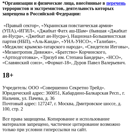
*Организации и физические лица, внесённные в
перечень
террористов и экстремистов, деятельность которых
запрещена в Российской Федерации:
«Правый сектор», «Украинская повстанческая армия»
(УПА),«ИГИЛ», «Джабхат Фатх аш-Шам» (бывшая «Джабхат
ан-Нусра», «Джебхат ан-Нусра»), Национал-Большевистская
партия (НБП), «Аль-Каида», «УНА-УНСО», «Талибан»,
«Меджлис крымско-татарского народа», «Свидетели Иеговы»,
«Мизантропик Дивижн», «Братство» Корчинского,
«Артподготовка», «Тризуб им. Степана Бандеры», «НСО»,
«Славянский союз», «Формат-18», Дуров Павел Валерьевич.
18+
Учредитель: ООО «Совершенно Секретно Трейд».
Юридический адрес: 360051, Кабардино-Балкарская Респ., г.
Нальчик, ул. Пачева, д. 36
Почтовый адрес: 127247, г. Москва, Дмитровское шоссе, д.
100, стр. 2
Все права защищены. Копирование и использование
материалов запрещено, частичное цитирование возможно
только при условии гиперссылки на сайт.