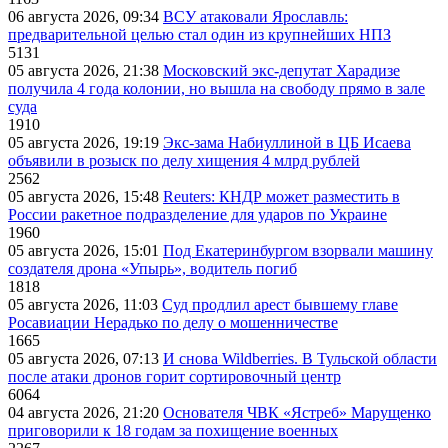
06 августа 2026, 09:34
ВСУ атаковали Ярославль:
предварительной целью стал один из крупнейших НПЗ
5131
05 августа 2026, 21:38
Московский экс-депутат Харадизе
получила 4 года колонии, но вышла на свободу прямо в зале
суда
1910
05 августа 2026, 19:19
Экс-зама Набиуллиной в ЦБ Исаева
объявили в розыск по делу хищения 4 млрд рублей
2562
05 августа 2026, 15:48
Reuters: КНДР может разместить в
России ракетное подразделение для ударов по Украине
1960
05 августа 2026, 15:01
Под Екатеринбургом взорвали машину
создателя дрона «Упырь», водитель погиб
1818
05 августа 2026, 11:03
Суд продлил арест бывшему главе
Росавиации Нерадько по делу о мошенничестве
1665
05 августа 2026, 07:13
И снова Wildberries. В Тульской области
после атаки дронов горит сортировочный центр
6064
04 августа 2026, 21:20
Основателя ЧВК «Ястреб» Марущенко
приговорили к 18 годам за похищение военных