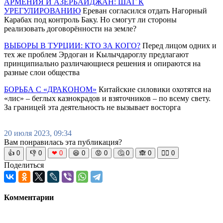
АРМЕНИЯ И АЗЕРБАЙДЖАН: ШАГ К
УРЕГУЛИРОВАНИЮ
Ереван согласился отдать Нагорный
Карабах под контроль Баку. Но смогут ли стороны
реализовать договорённости на земле?
ВЫБОРЫ В ТУРЦИИ: КТО ЗА КОГО?
Перед лицом одних и
тех же проблем Эрдоган и Кылычдароглу предлагают
принципиально различающиеся решения и опираются на
разные слои общества
БОРЬБА С «ДРАКОНОМ»
Китайские силовики охотятся на
«лис» – беглых казнокрадов и взяточников – по всему свету.
За границей эта деятельность не вызывает восторга
20 июля 2023, 09:34
Вам понравилась эта публикация?
👍
0
👎
0
❤
0
😆
0
😡
0
🤔
0
🙈
0
🧘‍♀️
0
Поделиться
Комментарии