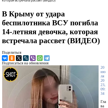
которая встречала рассвет (ВИДЕО)
В Крыму от удара
беспилотника ВСУ погибла
14-летняя девочка, которая
встречала рассвет (ВИДЕО)
Поделиться
Подписаться на обновления
20
ию
ля
20
23,
09:
34
Гла
ва