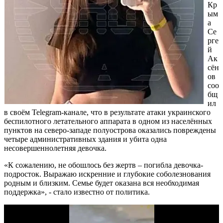
Кр
ым
а
Се
рге
й
Ак
сён
ов
соо
бщ
ил
в своём Telegram-канале, что в результате атаки украинского
беспилотного летательного аппарата в одном из населённых
пунктов на северо-западе полуострова оказались повреждены
четыре административных здания и убита одна
несовершеннолетняя девочка.
«К сожалению, не обошлось без жертв – погибла девочка-
подросток. Выражаю искренние и глубокие соболезнования
родным и близким. Семье будет оказана вся необходимая
поддержка», - стало известно от политика.