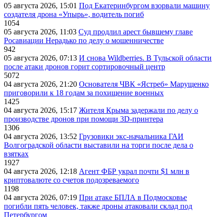
05 августа 2026, 15:01
Под Екатеринбургом взорвали машину
создателя дрона «Упырь», водитель погиб
1054
05 августа 2026, 11:03
Суд продлил арест бывшему главе
Росавиации Нерадько по делу о мошенничестве
942
05 августа 2026, 07:13
И снова Wildberries. В Тульской области
после атаки дронов горит сортировочный центр
5072
04 августа 2026, 21:20
Основателя ЧВК «Ястреб» Марущенко
приговорили к 18 годам за похищение военных
1425
04 августа 2026, 15:17
Жителя Крыма задержали по делу о
производстве дронов при помощи 3D‑принтера
1306
04 августа 2026, 13:52
Грузовики экс-начальника ГАИ
Волгоградской области выставили на торги после дела о
взятках
1927
04 августа 2026, 12:18
Агент ФБР украл почти $1 млн в
криптовалюте со счетов подозреваемого
1198
04 августа 2026, 07:19
При атаке БПЛА в Подмосковье
погибли пять человек, также дроны атаковали склад под
Петербургом