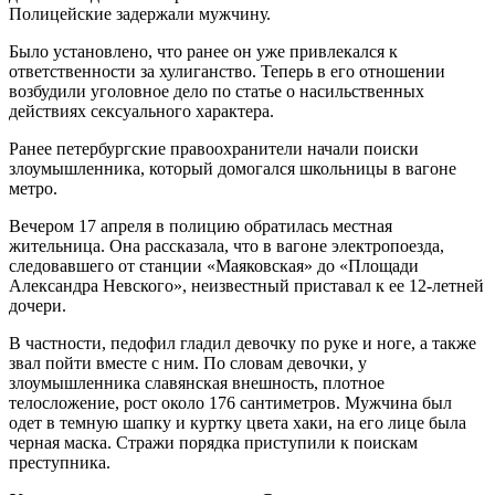
Полицейские задержали мужчину.
Было установлено, что ранее он уже привлекался к
ответственности за хулиганство. Теперь в его отношении
возбудили уголовное дело по статье о насильственных
действиях сексуального характера.
Ранее петербургские правоохранители начали поиски
злоумышленника, который домогался школьницы в вагоне
метро.
Вечером 17 апреля в полицию обратилась местная
жительница. Она рассказала, что в вагоне электропоезда,
следовавшего от станции «Маяковская» до «Площади
Александра Невского», неизвестный приставал к ее 12-летней
дочери.
В частности, педофил гладил девочку по руке и ноге, а также
звал пойти вместе с ним. По словам девочки, у
злоумышленника славянская внешность, плотное
телосложение, рост около 176 сантиметров. Мужчина был
одет в темную шапку и куртку цвета хаки, на его лице была
черная маска. Стражи порядка приступили к поискам
преступника.