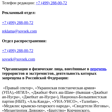
Телефон редакции:
+7 (499) 288-00-72
Рекламный отдел:
+7 (499) 288-00-72
reklama@sovsek.com
Отдел распространения:
+7 (499) 288-00-72
sovsek@sovsek.com
*Организации и физические лица, внесённные в
перечень
террористов и экстремистов, деятельность которых
запрещена в Российской Федерации:
«Правый сектор», «Украинская повстанческая армия»
(УПА),«ИГИЛ», «Джабхат Фатх аш-Шам» (бывшая «Джабхат
ан-Нусра», «Джебхат ан-Нусра»), Национал-Большевистская
партия (НБП), «Аль-Каида», «УНА-УНСО», «Талибан»,
«Меджлис крымско-татарского народа», «Свидетели Иеговы»,
«Мизантропик Дивижн», «Братство» Корчинского,