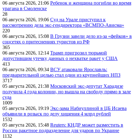
06 августа 2026, 21:06
Ребенок и женщина погибли во время
урагана в Смоленске
28
06 августа 2026, 19:06
Суд на Урале приступил к
рассмотрению дела экс-гендиректора «ВСМПО-Ависма»
220
06 августа 2026, 15:08
В Грузии завели дело из-за «фейков» в
соцсетях о притеснениях туристов из РФ
365
06 августа 2026, 12:14
Трамп пригрозил тюрьмой
допустившим утечку данных о нехватке ракет у США
413
06 августа 2026, 09:34
ВСУ атаковали Ярославль:
предварительной целью стал один из крупнейших НПЗ
3717
05 августа 2026, 21:38
Московский экс-депутат Харадизе
получила 4 года колонии, но вышла на свободу прямо в зале
суда
1009
05 августа 2026, 19:19
Экс-зама Набиуллиной в ЦБ Исаева
объявили в розыск по делу хищения 4 млрд рублей
1532
05 августа 2026, 15:48
Reuters: КНДР может разместить в
России ракетное подразделение для ударов по Украине
1132