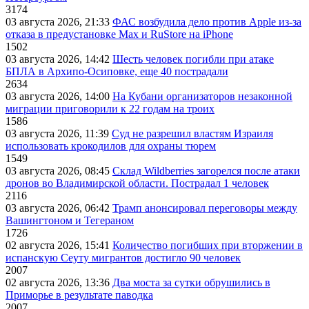
3174
03 августа 2026, 21:33
ФАС возбудила дело против Apple из-за
отказа в предустановке Max и RuStore на iPhone
1502
03 августа 2026, 14:42
Шесть человек погибли при атаке
БПЛА в Архипо-Осиповке, еще 40 пострадали
2634
03 августа 2026, 14:00
На Кубани организаторов незаконной
миграции приговорили к 22 годам на троих
1586
03 августа 2026, 11:39
Суд не разрешил властям Израиля
использовать крокодилов для охраны тюрем
1549
03 августа 2026, 08:45
Склад Wildberries загорелся после атаки
дронов во Владимирской области. Пострадал 1 человек
2116
03 августа 2026, 06:42
Трамп анонсировал переговоры между
Вашингтоном и Тегераном
1726
02 августа 2026, 15:41
Количество погибших при вторжении в
испанскую Сеуту мигрантов достигло 90 человек
2007
02 августа 2026, 13:36
Два моста за сутки обрушились в
Приморье в результате паводка
2007