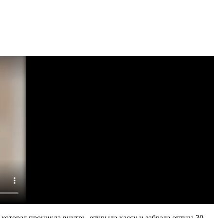
которая проникла внутрь, открыла кассу и забрала оттуда 30