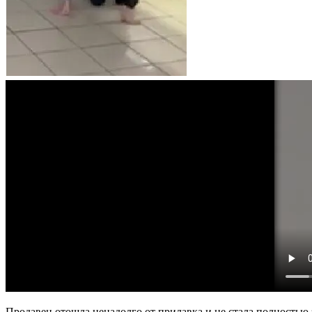
Продавец отошла ненадолго от прилавка и не стала полностью з