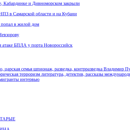
е, Кабардинке и Дивноморском закрыли
 НПЗ в Самарской области и на Кубани
 попал в жилой дом
Невзорову
я атаке БПЛА у порта Новороссийск
о, царская семья
шпионаж, разведка, контрразведка
Владимир П
торическая
терроризм
литература, детектив, рассказы
международ
 мигранты
интервью
СТАРЫЕ
ЩИНА