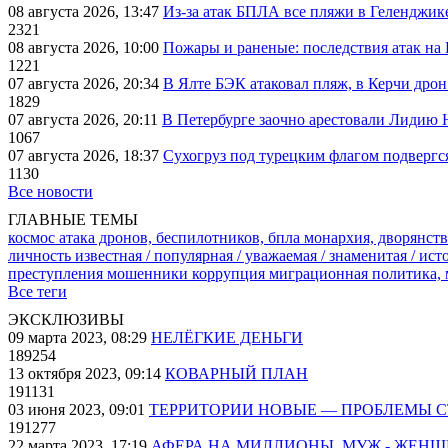
08 августа 2026, 13:47
Из-за атак БПЛА все пляжи в Геленджик
2321
08 августа 2026, 10:00
Пожары и раненые: последствия атак на
1221
07 августа 2026, 20:34
В Ялте БЭК атаковал пляж, в Керчи дрон
1829
07 августа 2026, 20:11
В Петербурге заочно арестовали Лидию 
1067
07 августа 2026, 18:37
Сухогруз под турецким флагом подвергс
1130
Все новости
ГЛАВНЫЕ ТЕМЫ
космос
атака дронов, беспилотников, бпла
монархия, дворянств
личность известная / популярная / уважаемая / знаменитая / ис
преступления
мошенники
коррупция
миграционная политика,
Все теги
ЭКСКЛЮЗИВЫ
09 марта 2023, 08:29
НЕЛЁГКИЕ ДЕНЬГИ
189254
13 октября 2023, 09:14
КОВАРНЫЙ ПЛАН
191131
03 июня 2023, 09:01
ТЕРРИТОРИИ НОВЫЕ — ПРОБЛЕМЫ 
191277
22 марта 2023, 17:19
АФЕРА НА МИЛЛИОНЫ. МУЖ - ЖЕН