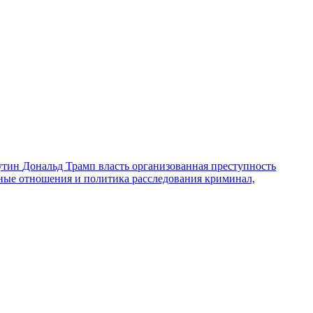
утин
Дональд Трамп
власть
организованная преступность
ные отношения и политика
расследования
криминал,