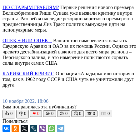
ПО СТАРЫМ ГРАБЛЯМ?
Первые решения нового премьера
Великобритания Риши Сунака уже вызвали критику внутри
страны. Разгребая наследие рекордно короткого премьерства
предшественницы Лиз Трасс политик вынужден идти на
непопулярные меры.
ОПЕК + ИЛИ ОПЕК –
Вашингтон намеревается наказать
Саудовскую Аравию и ОАЭ за их помощь России. Однако это
чревато дестабилизацией важного для всего мира региона –
Персидского залива, и это намерение попытаются сорвать
силы внутри самих США
КАРИБСКИЙ КРИЗИС
Операция «Анадырь» или история о
том, как в 1962 году СССР и США чуть не уничтожили друг
друга
10 ноября 2022, 18:06
Вам понравилась эта публикация?
👍
0
👎
0
❤
0
😆
0
😡
0
🤔
0
🙈
0
🧘‍♀️
0
Поделиться