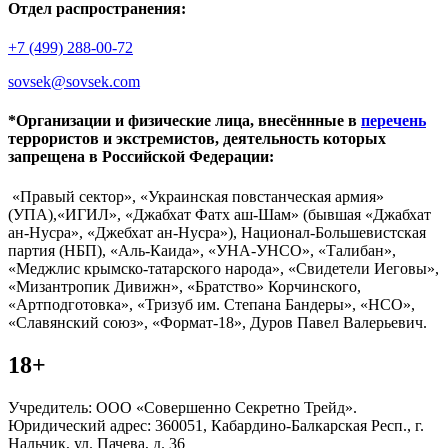
Отдел распространения:
+7 (499) 288-00-72
sovsek@sovsek.com
*Организации и физические лица, внесённные в
перечень
террористов и экстремистов, деятельность которых
запрещена в Российской Федерации:
«Правый сектор», «Украинская повстанческая армия»
(УПА),«ИГИЛ», «Джабхат Фатх аш-Шам» (бывшая «Джабхат
ан-Нусра», «Джебхат ан-Нусра»), Национал-Большевистская
партия (НБП), «Аль-Каида», «УНА-УНСО», «Талибан»,
«Меджлис крымско-татарского народа», «Свидетели Иеговы»,
«Мизантропик Дивижн», «Братство» Корчинского,
«Артподготовка», «Тризуб им. Степана Бандеры», «НСО»,
«Славянский союз», «Формат-18», Дуров Павел Валерьевич.
18+
Учредитель: ООО «Совершенно Секретно Трейд».
Юридический адрес: 360051, Кабардино-Балкарская Респ., г.
Нальчик, ул. Пачева, д. 36