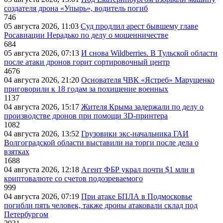
создателя дрона «Упырь», водитель погиб
746
05 августа 2026, 11:03
Суд продлил арест бывшему главе
Росавиации Нерадько по делу о мошенничестве
684
05 августа 2026, 07:13
И снова Wildberries. В Тульской области
после атаки дронов горит сортировочный центр
4676
04 августа 2026, 21:20
Основателя ЧВК «Ястреб» Марущенко
приговорили к 18 годам за похищение военных
1137
04 августа 2026, 15:17
Жителя Крыма задержали по делу о
производстве дронов при помощи 3D‑принтера
1082
04 августа 2026, 13:52
Грузовики экс-начальника ГАИ
Волгоградской области выставили на торги после дела о
взятках
1688
04 августа 2026, 12:18
Агент ФБР украл почти $1 млн в
криптовалюте со счетов подозреваемого
999
04 августа 2026, 07:19
При атаке БПЛА в Подмосковье
погибли пять человек, также дроны атаковали склад под
Петербургом