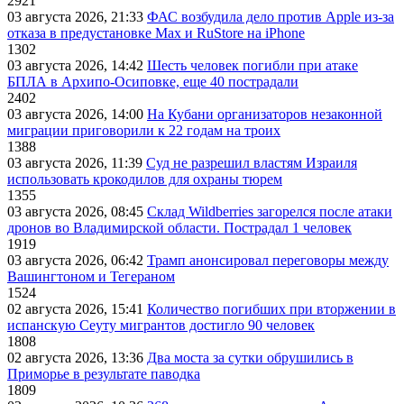
2921
03 августа 2026, 21:33
ФАС возбудила дело против Apple из-за
отказа в предустановке Max и RuStore на iPhone
1302
03 августа 2026, 14:42
Шесть человек погибли при атаке
БПЛА в Архипо-Осиповке, еще 40 пострадали
2402
03 августа 2026, 14:00
На Кубани организаторов незаконной
миграции приговорили к 22 годам на троих
1388
03 августа 2026, 11:39
Суд не разрешил властям Израиля
использовать крокодилов для охраны тюрем
1355
03 августа 2026, 08:45
Склад Wildberries загорелся после атаки
дронов во Владимирской области. Пострадал 1 человек
1919
03 августа 2026, 06:42
Трамп анонсировал переговоры между
Вашингтоном и Тегераном
1524
02 августа 2026, 15:41
Количество погибших при вторжении в
испанскую Сеуту мигрантов достигло 90 человек
1808
02 августа 2026, 13:36
Два моста за сутки обрушились в
Приморье в результате паводка
1809