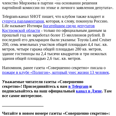
членство Мирзоева в партии «на основании решения
партийной комиссии по этике и личного заявления депутата».
Telegram-канал SHOT пишет, что клубом также владеет и
супруга парламентария
, которая, к слову, покинула Россию.
Life называет Ихтияра
богатейшим среди депутатов
Костромской области
- только по официальным данным за
прошлый год он заработал более 15 миллионов рублей. В
последней его декларации были указаны: Toyota Land Cruiser
200, семь земельных участков общей площадью 4,4 тыс. кв.
метров, четыре гаража общей площадью 280 кв. метров,
здание гостиницы на 2,4 тысячи квадратов и три нежилых
здания общей площадью 2,6 тыс. кв. метров.
Напомним, ранее газета «Совершенно секретно» писала о
пожаре в клубе «Полигон», который унес жизни 13 человек
.
Уважаемые читатели газеты «Совершенно
секретно»! Присоединяйтесь к нам
в Telegram
и
подписывайтесь на наш официальный
канал в Дзене
. Там
все самое интересное.
____________________
Читайте в новом номере газеты «Совершенно секретно»: