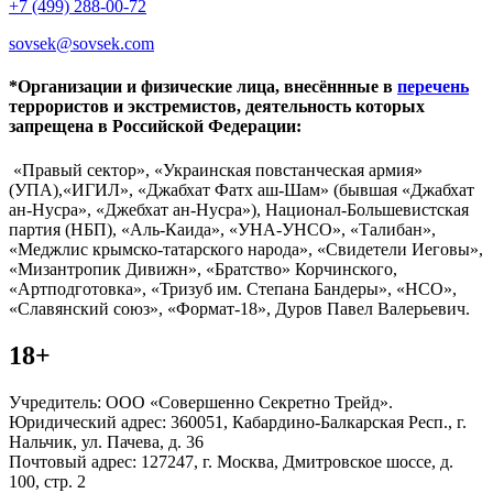
+7 (499) 288-00-72
sovsek@sovsek.com
*Организации и физические лица, внесённные в
перечень
террористов и экстремистов, деятельность которых
запрещена в Российской Федерации:
«Правый сектор», «Украинская повстанческая армия»
(УПА),«ИГИЛ», «Джабхат Фатх аш-Шам» (бывшая «Джабхат
ан-Нусра», «Джебхат ан-Нусра»), Национал-Большевистская
партия (НБП), «Аль-Каида», «УНА-УНСО», «Талибан»,
«Меджлис крымско-татарского народа», «Свидетели Иеговы»,
«Мизантропик Дивижн», «Братство» Корчинского,
«Артподготовка», «Тризуб им. Степана Бандеры», «НСО»,
«Славянский союз», «Формат-18», Дуров Павел Валерьевич.
18+
Учредитель: ООО «Совершенно Секретно Трейд».
Юридический адрес: 360051, Кабардино-Балкарская Респ., г.
Нальчик, ул. Пачева, д. 36
Почтовый адрес: 127247, г. Москва, Дмитровское шоссе, д.
100, стр. 2