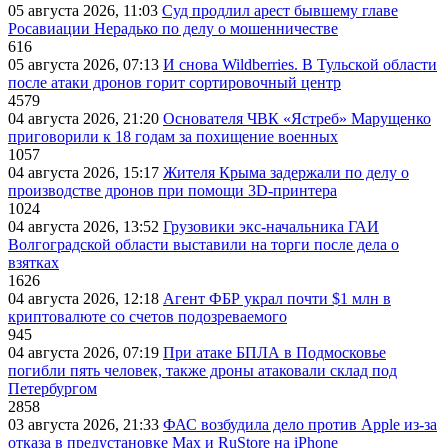
05 августа 2026, 11:03
Суд продлил арест бывшему главе
Росавиации Нерадько по делу о мошенничестве
616
05 августа 2026, 07:13
И снова Wildberries. В Тульской области
после атаки дронов горит сортировочный центр
4579
04 августа 2026, 21:20
Основателя ЧВК «Ястреб» Марущенко
приговорили к 18 годам за похищение военных
1057
04 августа 2026, 15:17
Жителя Крыма задержали по делу о
производстве дронов при помощи 3D‑принтера
1024
04 августа 2026, 13:52
Грузовики экс-начальника ГАИ
Волгоградской области выставили на торги после дела о
взятках
1626
04 августа 2026, 12:18
Агент ФБР украл почти $1 млн в
криптовалюте со счетов подозреваемого
945
04 августа 2026, 07:19
При атаке БПЛА в Подмосковье
погибли пять человек, также дроны атаковали склад под
Петербургом
2858
03 августа 2026, 21:33
ФАС возбудила дело против Apple из-за
отказа в предустановке Max и RuStore на iPhone