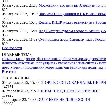
3000
05 августа 2026, 21:38
Московский экс-депутат Харадизе получи
825
05 августа 2026, 19:19
Экс-зама Набиуллиной в ЦБ Исаева объя
1299
05 августа 2026, 15:48
Reuters: КНДР может разместить в Росси
998
05 августа 2026, 15:01
Под Екатеринбургом взорвали машину со
935
05 августа 2026, 11:03
Суд продлил арест бывшему главе Росав
830
Все новости
ГЛАВНЫЕ ТЕМЫ
космос
атака дронов, беспилотников, бпла
монархия, дворянств
личность известная / популярная / уважаемая / знаменитая / ис
преступления
мошенники
коррупция
миграционная политика,
Все теги
ЭКСКЛЮЗИВЫ
06 февраля 2025, 15:00
СПОРТ В СССР: СКАНДАЛЫ, ИНТР
147151
07 февраля 2023, 21:29
ВНИМАНИЕ, НЕ РАЗЫСКИВАЮТ!
189925
12 января 2023, 13:37
DUTY FREE НЕ ДЛЯ РОССИИ
199308