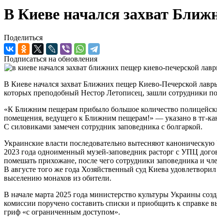
В Киеве начался захват Ближ
Поделиться
Подписаться на обновления
В Киеве начался захват Ближних пещер Киево-Печерской лавры
которых преподобный Нестор Летописец, зашли сотрудники п
«К Ближним пещерам прибыло большое количество полицейски
помещения, ведущего к Ближним пещерам!» — указано в тг-ка
С силовиками замечен сотрудник заповедника с болгаркой.
Украинские власти последовательно вытесняют каноническую У
2023 года одноименный музей-заповедник расторг с УПЦ догов
помешать прихожане, после чего сотрудники заповедника и ч
В августе того же года Хозяйственный суд Киева удовлетвори
выселению монахов из обители.
В начале марта 2025 года министерство культуры Украины соз
комиссии поручено составить списки и приобщить к справке 
гриф «с ограниченным доступом».