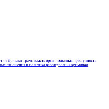
утин
Дональд Трамп
власть
организованная преступность
ные отношения и политика
расследования
криминал,