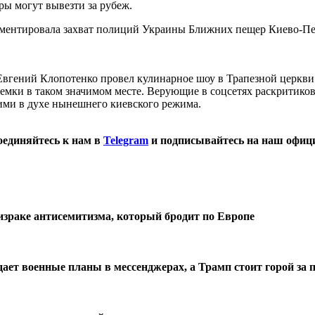
ры могут вывезти за рубеж.
нтировала захват полиций Украины Ближних пещер Киево-Пече
Евгений Клопотенко провел кулинарное шоу в Трапезной церкви 
емки в таком значимом месте. Верующие в соцсетях раскритиков
ими в духе нынешнего киевского режима.
оединяйтесь к нам в
Telegram
и подписывайтесь на наш офиц
израке антисемитизма, который бродит по Европе
ждает военные планы в мессенджерах, а Трамп стоит горой з