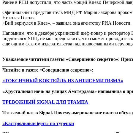
Ранее в РПЦ допустили, что часть мощей Киево-Печерской лав
Официальный представитель МИД РФ Мария Захарова прокомме
Николая Гоголя.
«Вий вернулся в Киев», – заявила она агентству РИА Новости.
Напомним, что в декабре украинский шеф-повар и ресторатор 
подчинялся УПЦ, не мог представить, что сможет проводить съ
еще одним фактом издевательства над православными верующ
Уважаемые читатели газеты «Совершенно секретно»! Прис
____________________
Читайте в газете «Совершенно секретно»:
«ТОКСИЧНЫЙ КОКТЕЙЛЬ ИЗ АНТИСЕМИТИЗМА»
«Хрустальная ночь на улицах Амстердама» напомнила о пр
ТРЕВОЖНЫЙ SIGNAL ДЛЯ ТРАМПА
Тот самый чат в Signal. Почему американские власти обсу
«Кастрюльный бунт» по-турецки