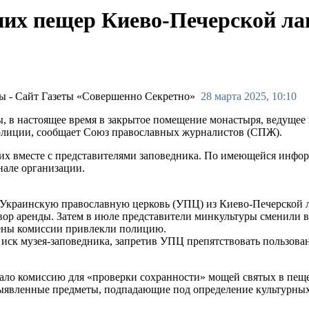
них пещер Киево-Печерской л
28 марта 2025, 10:10
, в настоящее время в закрытое помещение монастыря, ведущее 
олиции, сообщает Союз православных журналистов (СПЖ).
х вместе с представителями заповедника. По имеющейся инфор
нале организации.
краинскую православную церковь (УПЦ) из Киево-Печерской лав
ор аренды. Затем в июле представители минкультуры сменили в
лены комиссии привлекли полицию.
л иск музея-заповедника, запретив УПЦ препятствовать пользо
дало комиссию для «проверки сохранности» мощей святых в пеще
выявленные предметы, подпадающие под определение культурны