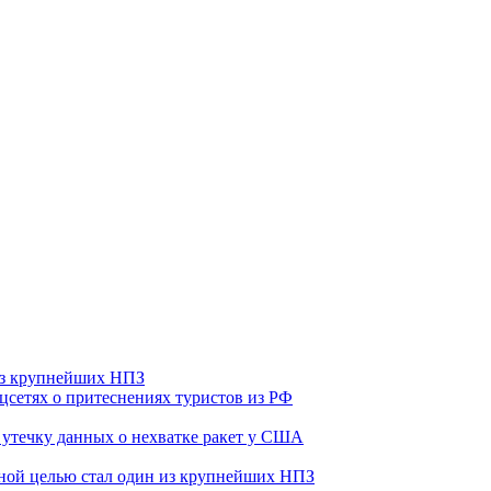
 из крупнейших НПЗ
оцсетях о притеснениях туристов из РФ
утечку данных о нехватке ракет у США
ьной целью стал один из крупнейших НПЗ