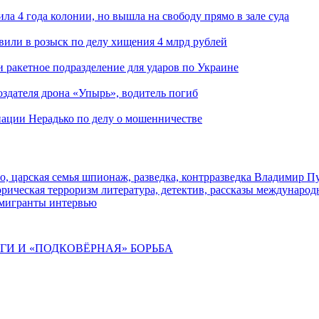
ла 4 года колонии, но вышла на свободу прямо в зале суда
вили в розыск по делу хищения 4 млрд рублей
и ракетное подразделение для ударов по Украине
здателя дрона «Упырь», водитель погиб
иации Нерадько по делу о мошенничестве
о, царская семья
шпионаж, разведка, контрразведка
Владимир П
торическая
терроризм
литература, детектив, рассказы
международ
 мигранты
интервью
ИГИ И «ПОДКОВЁРНАЯ» БОРЬБА