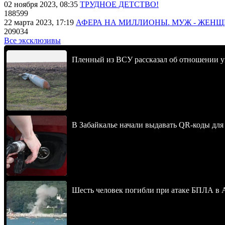
02 ноября 2023, 08:35
ТРУДНОЕ ДЕТСТВО!
188599
22 марта 2023, 17:19
АФЕРА НА МИЛЛИОНЫ. МУЖ - ЖЕН
209034
Все эксклюзивы
Пленный из ВСУ рассказал об отношении у
В Забайкалье начали выдавать QR-коды для
Шесть человек погибли при атаке БПЛА в 