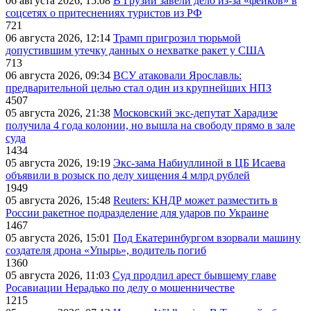
06 августа 2026, 15:08
В Грузии завели дело из-за «фейков» в
соцсетях о притеснениях туристов из РФ
721
06 августа 2026, 12:14
Трамп пригрозил тюрьмой
допустившим утечку данных о нехватке ракет у США
713
06 августа 2026, 09:34
ВСУ атаковали Ярославль:
предварительной целью стал один из крупнейших НПЗ
4507
05 августа 2026, 21:38
Московский экс-депутат Харадизе
получила 4 года колонии, но вышла на свободу прямо в зале
суда
1434
05 августа 2026, 19:19
Экс-зама Набиуллиной в ЦБ Исаева
объявили в розыск по делу хищения 4 млрд рублей
1949
05 августа 2026, 15:48
Reuters: КНДР может разместить в
России ракетное подразделение для ударов по Украине
1467
05 августа 2026, 15:01
Под Екатеринбургом взорвали машину
создателя дрона «Упырь», водитель погиб
1360
05 августа 2026, 11:03
Суд продлил арест бывшему главе
Росавиации Нерадько по делу о мошенничестве
1215