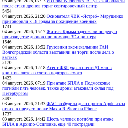
05 августа 2026, 07:13
И снова Wildberries. В Тульской области
после атаки дронов горит сортировочный центр
5454
04 августа 2026, 21:20
Основателя ЧВК «Ястреб» Марущенко
приговорили к 18 годам за похищение военных
1731
04 августа 2026, 15:17
Жителя Крыма задержали по делу о
производстве дронов при помощи 3D‑принтера
1546
04 августа 2026, 13:52
Грузовики экс-начальника ГАИ
Волгоградской области выставили на торги после дела о
взятках
2170
04 августа 2026, 12:18
Агент ФБР украл почти $1 млн в
криптовалюте со счетов подозреваемого
1423
04 августа 2026, 07:19
При атаке БПЛА в Подмосковье
погибли пять человек, также дроны атаковали склад под
Петербургом
3497
03 августа 2026, 21:33
ФАС возбудила дело против Apple из-за
отказа в предустановке Max и RuStore на iPhone
1737
03 августа 2026, 14:42
Шесть человек погибли при атаке
БПЛА в Архипо-Осиповке, еще 40 пострадали