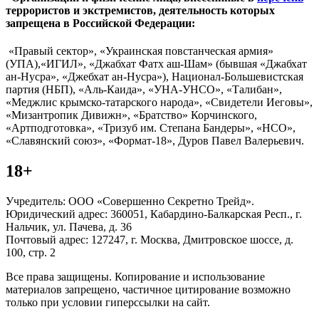
террористов и экстремистов, деятельность которых
запрещена в Российской Федерации:
«Правый сектор», «Украинская повстанческая армия»
(УПА),«ИГИЛ», «Джабхат Фатх аш-Шам» (бывшая «Джабхат
ан-Нусра», «Джебхат ан-Нусра»), Национал-Большевистская
партия (НБП), «Аль-Каида», «УНА-УНСО», «Талибан»,
«Меджлис крымско-татарского народа», «Свидетели Иеговы»,
«Мизантропик Дивижн», «Братство» Корчинского,
«Артподготовка», «Тризуб им. Степана Бандеры», «НСО»,
«Славянский союз», «Формат-18», Дуров Павел Валерьевич.
18+
Учредитель: ООО «Совершенно Секретно Трейд».
Юридический адрес: 360051, Кабардино-Балкарская Респ., г.
Нальчик, ул. Пачева, д. 36
Почтовый адрес: 127247, г. Москва, Дмитровское шоссе, д.
100, стр. 2
Все права защищены. Копирование и использование
материалов запрещено, частичное цитирование возможно
только при условии гиперссылки на сайт.