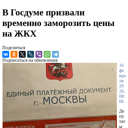
В Госдуме призвали
временно заморозить цены
на ЖКХ
Поделиться
Подписаться на обновления
16
фе
вра
ля
20
26,
08:
06
Де
пу
тат
ы