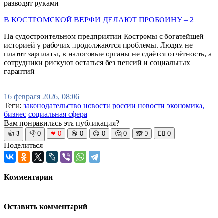
разводят руками
В КОСТРОМСКОЙ ВЕРФИ ДЕЛАЮТ ПРОБОИНУ – 2
На судостроительном предприятии Костромы с богатейшей
историей у рабочих продолжаются проблемы. Людям не
платят зарплаты, в налоговые органы не сдаётся отчётность, а
сотрудники рискуют остаться без пенсий и социальных
гарантий
16 февраля 2026, 08:06
Теги:
законодательство
новости россии
новости экономика,
бизнес
социальная сфера
Вам понравилась эта публикация?
👍
3
👎
0
❤
0
😆
0
😡
0
🤔
0
🙈
0
🧘‍♀️
0
Поделиться
Комментарии
Оставить комментарий