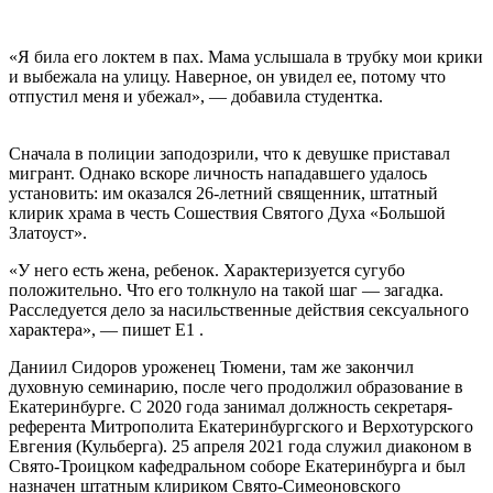
«Я била его локтем в пах. Мама услышала в трубку мои крики
и выбежала на улицу. Наверное, он увидел ее, потому что
отпустил меня и убежал», — добавила студентка.
Сначала в полиции заподозрили, что к девушке приставал
мигрант. Однако вскоре личность нападавшего удалось
установить: им оказался 26-летний священник, штатный
клирик храма в честь Сошествия Святого Духа «Большой
Златоуст».
«У него есть жена, ребенок. Характеризуется сугубо
положительно. Что его толкнуло на такой шаг — загадка.
Расследуется дело за насильственные действия сексуального
характера», — пишет E1 .
Даниил Сидоров уроженец Тюмени, там же закончил
духовную семинарию, после чего продолжил образование в
Екатеринбурге. С 2020 года занимал должность секретаря-
референта Митрополита Екатеринбургского и Верхотурского
Евгения (Кульберга). 25 апреля 2021 года служил диаконом в
Свято-Троицком кафедральном соборе Екатеринбурга и был
назначен штатным клириком Свято-Симеоновского