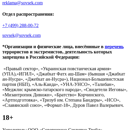
reklama@sovsek.com
Отдел распространения:
+7 (499) 288-00-72
sovsek@sovsek.com
*Организации и физические лица, внесённные в
перечень
террористов и экстремистов, деятельность которых
запрещена в Российской Федерации:
«Правый сектор», «Украинская повстанческая армия»
(УПА),«ИГИЛ», «Джабхат Фатх аш-Шам» (бывшая «Джабхат
ан-Нусра», «Джебхат ан-Нусра»), Национал-Большевистская
партия (НБП), «Аль-Каида», «УНА-УНСО», «Талибан»,
«Меджлис крымско-татарского народа», «Свидетели Иеговы»,
«Мизантропик Дивижн», «Братство» Корчинского,
«Артподготовка», «Тризуб им. Степана Бандеры», «НСО»,
«Славянский союз», «Формат-18», Дуров Павел Валерьевич.
18+
Учредитель: ООО «Совершенно Секретно Трейд».