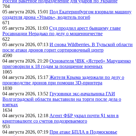
России ракетное подразделение для ударов по Украине
704
05 августа 2026, 15:01
Под Екатеринбургом взорвали машину
создателя дрона «Упырь», водитель погиб
671
05 августа 2026, 11:03
Суд продлил арест бывшему главе
Росавиации Нерадько по делу о мошенничестве
622
05 августа 2026, 07:13
И снова Wildberries. В Тульской области
после атаки дронов горит сортировочный центр
4590
04 августа 2026, 21:20
Основателя ЧВК «Ястреб» Марущенко
приговорили к 18 годам за похищение военных
1065
04 августа 2026, 15:17
Жителя Крыма задержали по делу о
производстве дронов при помощи 3D‑принтера
1030
04 августа 2026, 13:52
Грузовики экс-начальника ГАИ
Волгоградской области выставили на торги после дела о
взятках
1634
04 августа 2026, 12:18
Агент ФБР украл почти $1 млн в
криптовалюте со счетов подозреваемого
953
04 августа 2026, 07:19
При атаке БПЛА в Подмосковье