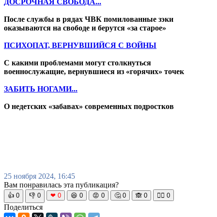
ДОСРОЧНАЯ СВОБОДА...
После службы в рядах ЧВК помилованные зэки
оказываются на свободе и берутся «за старое»
ПСИХОПАТ, ВЕРНУВШИЙСЯ С ВОЙНЫ
С какими проблемами могут столкнуться
военнослужащие, вернувшиеся из «горячих» точек
ЗАБИТЬ НОГАМИ...
О недетских «забавах» современных подростков
25 ноября 2024, 16:45
Вам понравилась эта публикация?
👍
0
👎
0
❤
0
😆
0
😡
0
🤔
0
🙈
0
🧘‍♀️
0
Поделиться