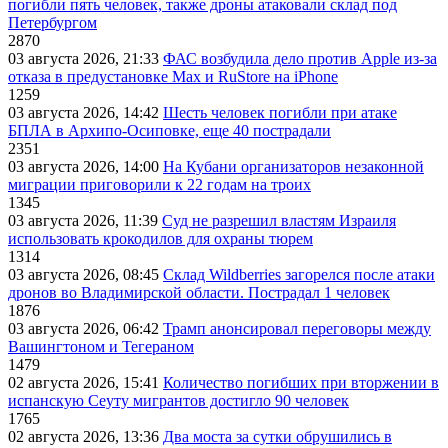
погибли пять человек, также дроны атаковали склад под
Петербургом
2870
03 августа 2026, 21:33
ФАС возбудила дело против Apple из-за
отказа в предустановке Max и RuStore на iPhone
1259
03 августа 2026, 14:42
Шесть человек погибли при атаке
БПЛА в Архипо-Осиповке, еще 40 пострадали
2351
03 августа 2026, 14:00
На Кубани организаторов незаконной
миграции приговорили к 22 годам на троих
1345
03 августа 2026, 11:39
Суд не разрешил властям Израиля
использовать крокодилов для охраны тюрем
1314
03 августа 2026, 08:45
Склад Wildberries загорелся после атаки
дронов во Владимирской области. Пострадал 1 человек
1876
03 августа 2026, 06:42
Трамп анонсировал переговоры между
Вашингтоном и Тегераном
1479
02 августа 2026, 15:41
Количество погибших при вторжении в
испанскую Сеуту мигрантов достигло 90 человек
1765
02 августа 2026, 13:36
Два моста за сутки обрушились в