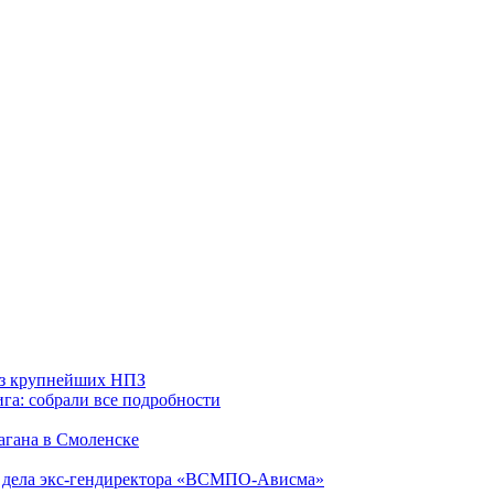
 из крупнейших НПЗ
га: собрали все подробности
агана в Смоленске
ю дела экс-гендиректора «ВСМПО-Ависма»