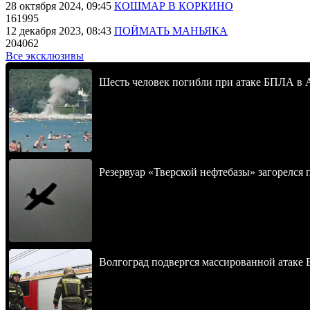
28 октября 2024, 09:45
КОШМАР В КОРКИНО
161995
12 декабря 2023, 08:43
ПОЙМАТЬ МАНЬЯКА
204062
Все эксклюзивы
Шесть человек погибли при атаке БПЛА в 
Резервуар «Тверской нефтебазы» загорелся 
Волгоград подвергся массированной атаке