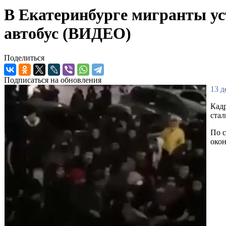
В Екатеринбурге мигранты ус
автобус (ВИДЕО)
Поделиться
Подписаться на обновления
13 д
Кадр
стал
По с
окон