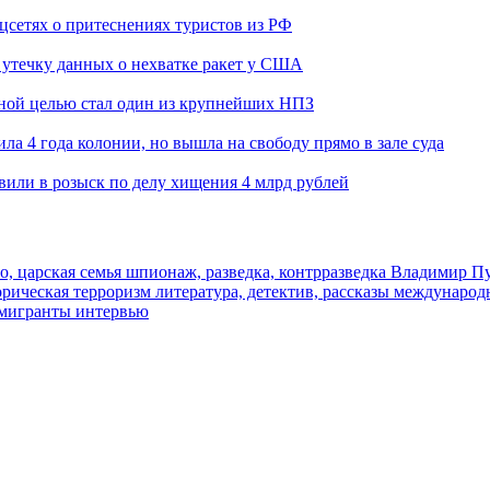
оцсетях о притеснениях туристов из РФ
утечку данных о нехватке ракет у США
ьной целью стал один из крупнейших НПЗ
ла 4 года колонии, но вышла на свободу прямо в зале суда
вили в розыск по делу хищения 4 млрд рублей
о, царская семья
шпионаж, разведка, контрразведка
Владимир П
торическая
терроризм
литература, детектив, рассказы
международ
 мигранты
интервью