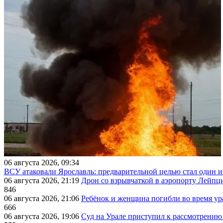
06 августа 2026, 09:34
ВСУ атаковали Ярославль: предварительной целью стал один
06 августа 2026, 21:19
Дрон со взрывчаткой в аэропорту Лейпци
846
06 августа 2026, 21:06
Ребёнок и женщина погибли во время ур
666
06 августа 2026, 19:06
Суд на Урале приступил к рассмотрени