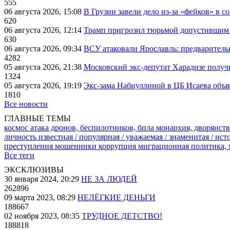
555
06 августа 2026, 15:08
В Грузии завели дело из-за «фейков» в с
620
06 августа 2026, 12:14
Трамп пригрозил тюрьмой допустившим 
630
06 августа 2026, 09:34
ВСУ атаковали Ярославль: предварител
4282
05 августа 2026, 21:38
Московский экс-депутат Харадизе получи
1324
05 августа 2026, 19:19
Экс-зама Набиуллиной в ЦБ Исаева объя
1810
Все новости
ГЛАВНЫЕ ТЕМЫ
космос
атака дронов, беспилотников, бпла
монархия, дворянств
личность известная / популярная / уважаемая / знаменитая / ис
преступления
мошенники
коррупция
миграционная политика,
Все теги
ЭКСКЛЮЗИВЫ
30 января 2024, 20:29
НЕ ЗА ЛЮДЕЙ
262896
09 марта 2023, 08:29
НЕЛЁГКИЕ ДЕНЬГИ
188667
02 ноября 2023, 08:35
ТРУДНОЕ ДЕТСТВО!
188818