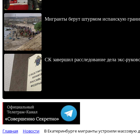
Мигранты берут штурмом испанскую границ
СК завершил расследование дела экс-руко
Главная
Новости
В Екатеринбурге мигранты устроили массовую др