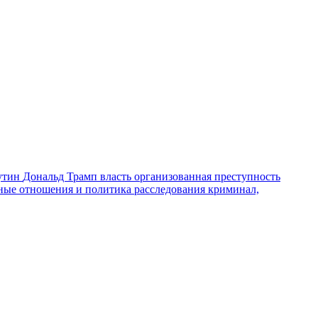
утин
Дональд Трамп
власть
организованная преступность
ные отношения и политика
расследования
криминал,