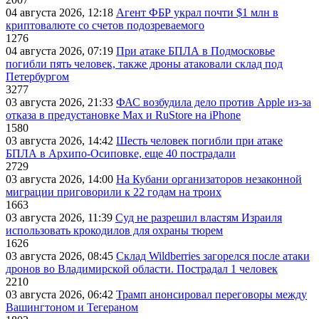
04 августа 2026, 12:18
Агент ФБР украл почти $1 млн в
криптовалюте со счетов подозреваемого
1276
04 августа 2026, 07:19
При атаке БПЛА в Подмосковье
погибли пять человек, также дроны атаковали склад под
Петербургом
3277
03 августа 2026, 21:33
ФАС возбудила дело против Apple из-за
отказа в предустановке Max и RuStore на iPhone
1580
03 августа 2026, 14:42
Шесть человек погибли при атаке
БПЛА в Архипо-Осиповке, еще 40 пострадали
2729
03 августа 2026, 14:00
На Кубани организаторов незаконной
миграции приговорили к 22 годам на троих
1663
03 августа 2026, 11:39
Суд не разрешил властям Израиля
использовать крокодилов для охраны тюрем
1626
03 августа 2026, 08:45
Склад Wildberries загорелся после атаки
дронов во Владимирской области. Пострадал 1 человек
2210
03 августа 2026, 06:42
Трамп анонсировал переговоры между
Вашингтоном и Тегераном