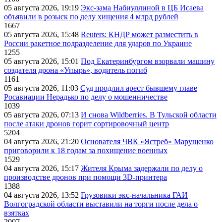
05 августа 2026, 19:19
Экс-зама Набиуллиной в ЦБ Исаева
объявили в розыск по делу хищения 4 млрд рублей
1667
05 августа 2026, 15:48
Reuters: КНДР может разместить в
России ракетное подразделение для ударов по Украине
1255
05 августа 2026, 15:01
Под Екатеринбургом взорвали машину
создателя дрона «Упырь», водитель погиб
1161
05 августа 2026, 11:03
Суд продлил арест бывшему главе
Росавиации Нерадько по делу о мошенничестве
1039
05 августа 2026, 07:13
И снова Wildberries. В Тульской области
после атаки дронов горит сортировочный центр
5204
04 августа 2026, 21:20
Основателя ЧВК «Ястреб» Марущенко
приговорили к 18 годам за похищение военных
1529
04 августа 2026, 15:17
Жителя Крыма задержали по делу о
производстве дронов при помощи 3D‑принтера
1388
04 августа 2026, 13:52
Грузовики экс-начальника ГАИ
Волгоградской области выставили на торги после дела о
взятках
2007