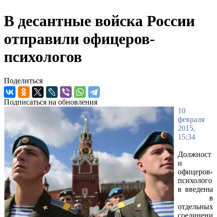
В десантные войска России
отправили офицеров-
психологов
Поделиться
Подписаться на обновления
10
февраля
2015,
15:34
Должност
и
офицеров-
психолого
в введены
в
отдельных
соединени