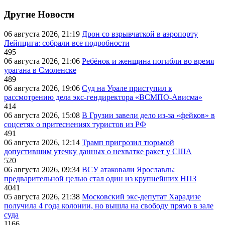
Другие Новости
06 августа 2026, 21:19
Дрон со взрывчаткой в аэропорту
Лейпцига: собрали все подробности
495
06 августа 2026, 21:06
Ребёнок и женщина погибли во время
урагана в Смоленске
489
06 августа 2026, 19:06
Суд на Урале приступил к
рассмотрению дела экс-гендиректора «ВСМПО-Ависма»
414
06 августа 2026, 15:08
В Грузии завели дело из-за «фейков» в
соцсетях о притеснениях туристов из РФ
491
06 августа 2026, 12:14
Трамп пригрозил тюрьмой
допустившим утечку данных о нехватке ракет у США
520
06 августа 2026, 09:34
ВСУ атаковали Ярославль:
предварительной целью стал один из крупнейших НПЗ
4041
05 августа 2026, 21:38
Московский экс-депутат Харадизе
получила 4 года колонии, но вышла на свободу прямо в зале
суда
1166