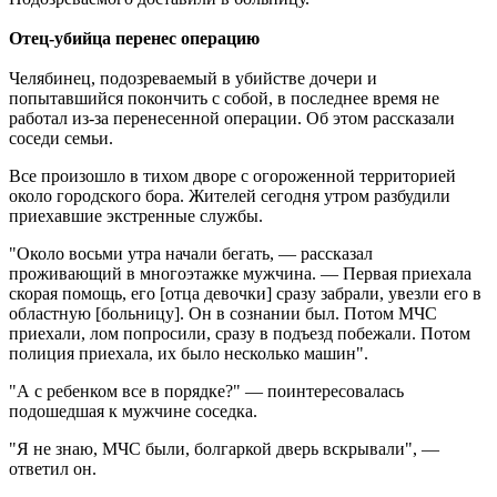
Отец-убийца перенес операцию
Челябинец, подозреваемый в убийстве дочери и
попытавшийся покончить с собой, в последнее время не
работал из-за перенесенной операции. Об этом рассказали
соседи семьи.
Все произошло в тихом дворе с огороженной территорией
около городского бора. Жителей сегодня утром разбудили
приехавшие экстренные службы.
"Около восьми утра начали бегать, — рассказал
проживающий в многоэтажке мужчина. — Первая приехала
скорая помощь, его [отца девочки] сразу забрали, увезли его в
областную [больницу]. Он в сознании был. Потом МЧС
приехали, лом попросили, сразу в подъезд побежали. Потом
полиция приехала, их было несколько машин".
"А с ребенком все в порядке?" — поинтересовалась
подошедшая к мужчине соседка.
"Я не знаю, МЧС были, болгаркой дверь вскрывали", —
ответил он.