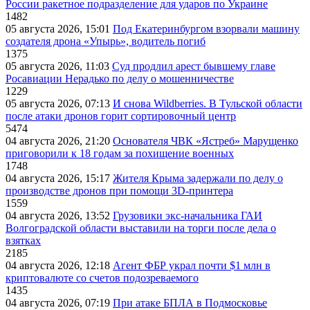
России ракетное подразделение для ударов по Украине
1482
05 августа 2026, 15:01
Под Екатеринбургом взорвали машину
создателя дрона «Упырь», водитель погиб
1375
05 августа 2026, 11:03
Суд продлил арест бывшему главе
Росавиации Нерадько по делу о мошенничестве
1229
05 августа 2026, 07:13
И снова Wildberries. В Тульской области
после атаки дронов горит сортировочный центр
5474
04 августа 2026, 21:20
Основателя ЧВК «Ястреб» Марущенко
приговорили к 18 годам за похищение военных
1748
04 августа 2026, 15:17
Жителя Крыма задержали по делу о
производстве дронов при помощи 3D‑принтера
1559
04 августа 2026, 13:52
Грузовики экс-начальника ГАИ
Волгоградской области выставили на торги после дела о
взятках
2185
04 августа 2026, 12:18
Агент ФБР украл почти $1 млн в
криптовалюте со счетов подозреваемого
1435
04 августа 2026, 07:19
При атаке БПЛА в Подмосковье