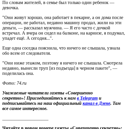
По словам жителей, в семье был только один ребенок —
девочка.
"Они живут хорошо, она работает в пекарне, а он дома после
операции, не работал, недавно машину продал, жили на эти
деньги, — рассказал мужчина. — Я его часто с дочкой
встречал. А вчера он сидел на балконе, на карнизе, я подумал,
упадет ещё. А сегодня...".
Еще одна соседка пояснила, что ничего не слышала, узнала
обо всем от следователя.
"Они ниже этажом, поэтому я ничего не слышала. Смотрела
недавно, вынесли труп [из подъезда] в черном пакете", —
поделилась она.
Фото: 74.ru
Уважаемые читатели газеты «Совершенно
секретно»! Присоединяйтесь к нам
в Telegram
и
подписывайтесь на наш официальный
канал в Дзене
. Там
все самое интересное.
____________________
Читайте в новом номере газеты «Совершенно секретно»: