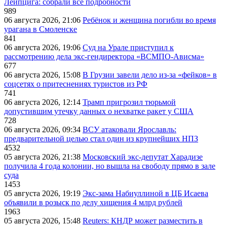
Лейпцига: собрали все подробности
989
06 августа 2026, 21:06
Ребёнок и женщина погибли во время
урагана в Смоленске
841
06 августа 2026, 19:06
Суд на Урале приступил к
рассмотрению дела экс-гендиректора «ВСМПО-Ависма»
677
06 августа 2026, 15:08
В Грузии завели дело из-за «фейков» в
соцсетях о притеснениях туристов из РФ
741
06 августа 2026, 12:14
Трамп пригрозил тюрьмой
допустившим утечку данных о нехватке ракет у США
728
06 августа 2026, 09:34
ВСУ атаковали Ярославль:
предварительной целью стал один из крупнейших НПЗ
4532
05 августа 2026, 21:38
Московский экс-депутат Харадизе
получила 4 года колонии, но вышла на свободу прямо в зале
суда
1453
05 августа 2026, 19:19
Экс-зама Набиуллиной в ЦБ Исаева
объявили в розыск по делу хищения 4 млрд рублей
1963
05 августа 2026, 15:48
Reuters: КНДР может разместить в