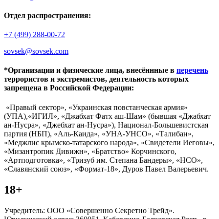
Отдел распространения:
+7 (499) 288-00-72
sovsek@sovsek.com
*Организации и физические лица, внесённные в
перечень
террористов и экстремистов, деятельность которых
запрещена в Российской Федерации:
«Правый сектор», «Украинская повстанческая армия»
(УПА),«ИГИЛ», «Джабхат Фатх аш-Шам» (бывшая «Джабхат
ан-Нусра», «Джебхат ан-Нусра»), Национал-Большевистская
партия (НБП), «Аль-Каида», «УНА-УНСО», «Талибан»,
«Меджлис крымско-татарского народа», «Свидетели Иеговы»,
«Мизантропик Дивижн», «Братство» Корчинского,
«Артподготовка», «Тризуб им. Степана Бандеры», «НСО»,
«Славянский союз», «Формат-18», Дуров Павел Валерьевич.
18+
Учредитель: ООО «Совершенно Секретно Трейд».