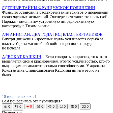
ЯДЕРНЫЕ ТАЙНЫ ФРАНЦУЗСКОЙ ПОЛИНЕЗИИ
Франция остановила рассекречивание архивов о проведении
своих ядерных испытаний. Эксперты считают это попыткой
Парижа «замолчать» устроенную им радиоактивную
катастрофу в Тихом океане
АФГАНИСТАН: ДВА ГОДА ПОД ВЛАСТЬЮ ТАЛИБОВ
Внутри движения «яростных мулл» усиливается борьба за
власть. Угроза масштабной войны в регионе никуда
не исчезла
АДВОКАТ КАШКИН
...Если говорить о юристах, то кто-то
выделяется своим красноречием, кто-то усидчивостью, кто-то
выдающимися аналитическими способностями. У адвоката
Константина Станиславовича Кашкина ничего этого не
было...
18 июня 2023, 08:21
Вам понравилась эта публикация?
👍
0
👎
0
❤
0
😆
0
😡
0
🤔
0
🙈
0
🧘‍♀️
0
Поделиться