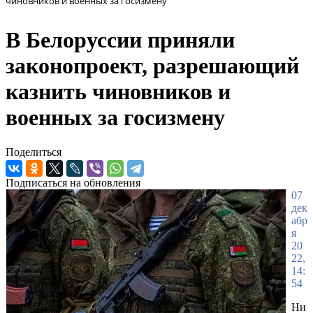
чиновников и военных за госизмену
В Белоруссии приняли
законопроект, разрешающий
казнить чиновников и
военных за госизмену
Поделиться
Подписаться на обновления
07
дек
абр
я
20
22,
14:
54
Ни