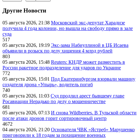
Другие Новости
05 августа 2026, 21:38
Московский экс-депутат Харадизе
получила 4 года колонии, но вышла на свободу прямо в зале
суда
517
05 августа 2026, 19:19
Экс-зама Набиуллиной в ЦБ Исаева
объявили в розыск по делу хищения 4 млрд рублей
803
05 августа 2026, 15:48
Reuters: КНДР может разместить в
России ракетное подразделение для ударов по Украине
772
05 августа 2026, 15:01
Под Екатеринбургом взорвали машину
создателя дрона «Упырь», водитель погиб
740
05 августа 2026, 11:03
Суд продлил арест бывшему главе
Росавиации Нерадько по делу о мошенничестве
681
05 августа 2026, 07:13
И снова Wildberries. В Тульской области
после атаки дронов горит сортировочный центр
4672
04 августа 2026, 21:20
Основателя ЧВК «Ястреб» Марущенко
приговорили к 18 годам за похищение военных