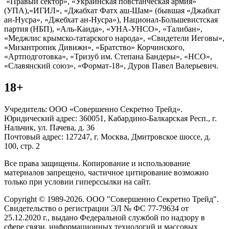
«Правый сектор», «Украинская повстанческая армия»
(УПА),«ИГИЛ», «Джабхат Фатх аш-Шам» (бывшая «Джабхат
ан-Нусра», «Джебхат ан-Нусра»), Национал-Большевистская
партия (НБП), «Аль-Каида», «УНА-УНСО», «Талибан»,
«Меджлис крымско-татарского народа», «Свидетели Иеговы»,
«Мизантропик Дивижн», «Братство» Корчинского,
«Артподготовка», «Тризуб им. Степана Бандеры», «НСО»,
«Славянский союз», «Формат-18», Дуров Павел Валерьевич.
18+
Учредитель: ООО «Совершенно Секретно Трейд».
Юридический адрес: 360051, Кабардино-Балкарская Респ., г.
Нальчик, ул. Пачева, д. 36
Почтовый адрес: 127247, г. Москва, Дмитровское шоссе, д.
100, стр. 2
Все права защищены. Копирование и использование
материалов запрещено, частичное цитирование возможно
только при условии гиперссылки на сайт.
Copyright © 1989-2026. ООО "Совершенно Секретно Трейд".
Свидетельство о регистрации ЭЛ № ФС 77-79634 от
25.12.2020 г., выдано Федеральной службой по надзору в
сфере связи, информационных технологий и массовых