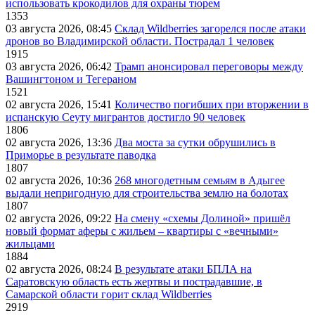
использовать крокодилов для охраны тюрем
1353
03 августа 2026, 08:45
Склад Wildberries загорелся после атаки
дронов во Владимирской области. Пострадал 1 человек
1915
03 августа 2026, 06:42
Трамп анонсировал переговоры между
Вашингтоном и Тегераном
1521
02 августа 2026, 15:41
Количество погибших при вторжении в
испанскую Сеуту мигрантов достигло 90 человек
1806
02 августа 2026, 13:36
Два моста за сутки обрушились в
Приморье в результате паводка
1807
02 августа 2026, 10:36
268 многодетным семьям в Адыгее
выдали непригодную для строительства землю на болотах
1807
02 августа 2026, 09:22
На смену «схемы Долиной» пришёл
новый формат аферы с жильем – квартиры с «вечными»
жильцами
1884
02 августа 2026, 08:24
В результате атаки БПЛА на
Саратовскую область есть жертвы и пострадавшие, в
Самарской области горит склад Wildberries
2919