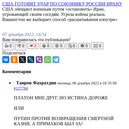
США ГОТОВЯТ УДАР ПО СОЮЗНИКУ РОССИИ ИРАНУ
США обещают военным путем «остановить» Иран,
угрожающий своим соседям. Угроза войны реальна.
Вашингтон же выбирает способ «расшатывания изнутри»
07 декабря 2022, 14:54
Вам понравилась эта публикация?
👍
0
👎
0
❤
0
😆
0
😡
0
🤔
0
🙈
0
🧘‍♀️
0
Поделиться
Комментарии
Таиров Фахратдин
пятница, 08 декабря 2022 в 18:35:00
#127784
ПЛАТОН МНЕ ДРУГ, НО ИСТИНА ДОРОЖЕ
ИЛИ
ПУТИН ПРОТИВ ВОЗВРАЩЕНИЯ СМЕРТНОЙ
КАЗНИ, А ПРИМАКОВ БЫЛ ЗА!