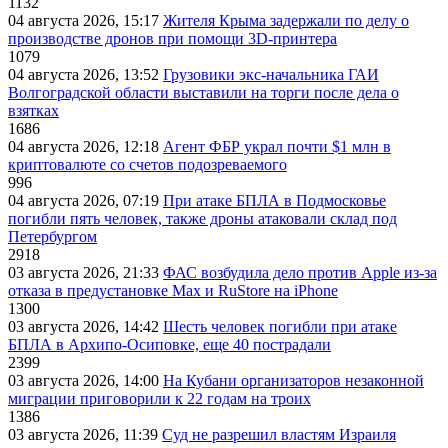
1132
04 августа 2026, 15:17
Жителя Крыма задержали по делу о
производстве дронов при помощи 3D‑принтера
1079
04 августа 2026, 13:52
Грузовики экс-начальника ГАИ
Волгоградской области выставили на торги после дела о
взятках
1686
04 августа 2026, 12:18
Агент ФБР украл почти $1 млн в
криптовалюте со счетов подозреваемого
996
04 августа 2026, 07:19
При атаке БПЛА в Подмосковье
погибли пять человек, также дроны атаковали склад под
Петербургом
2918
03 августа 2026, 21:33
ФАС возбудила дело против Apple из-за
отказа в предустановке Max и RuStore на iPhone
1300
03 августа 2026, 14:42
Шесть человек погибли при атаке
БПЛА в Архипо-Осиповке, еще 40 пострадали
2399
03 августа 2026, 14:00
На Кубани организаторов незаконной
миграции приговорили к 22 годам на троих
1386
03 августа 2026, 11:39
Суд не разрешил властям Израиля