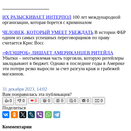
____________________
ИХ РАЗЫСКИВАЕТ ИНТЕРПОЛ
100 лет международной
организации, которая борется с криминалом
ЧЕЛОВЕК, КОТОРЫЙ УМЕЕТ УБЕЖДАТЬ
В истории ФБР
одним из самых успешных переговорщиков по праву
считается Крис Восс
«ФЛЭШРОБ» ЛИШАЕТ АМЕРИКАНЦЕВ РИТЕЙЛА
Убытки – неотъемлемая часть торговли, которую ритейлеры
закладывают в бюджет. Однако в последние годы в Америке
эти потери резко выросли за счет разгула краж и грабежей
магазинов.
31 декабря 2023, 14:02
Вам понравилась эта публикация?
👍
0
👎
0
❤
0
😆
0
😡
0
🤔
0
🙈
0
🧘‍♀️
0
Поделиться
Комментарии