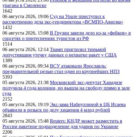
урагана в Смоленске
1642
06 августа 2026, 19:06
Суд на Урале приступил к
рассмотрению дела экс-гендиректора «ВСМПО-Ависма»
1432
06 августа 2026, 15:08
В Грузии завели дело из-за «фейков» в
соцсетях о притеснениях туристов из РФ
1514
06 августа 2026, 12:14
Трамп пригрозил тюрьмой
допустившим утечку данных о нехватке ракет у США
1389
06 августа 2026, 09:34
ВСУ атаковали Ярославль:
предварительной целью стал один из крупнейших НПЗ
5393
05 августа 2026, 21:38
Московский экс-депутат Харадизе
получила 4 года колонии, но вышла на свободу прямо в зале
суда
2152
05 августа 2026, 19:19
Экс-зама Набиуллиной в ЦБ Исаева
объявили в розыск по делу хищения 4 млрд рублей
2843
05 августа 2026, 15:48
Reuters: КНДР может разместить в
России ракетное подразделение для ударов по Украине
2206