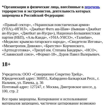
*Организации и физические лица, внесённные в
перечень
террористов и экстремистов, деятельность которых
запрещена в Российской Федерации:
«Правый сектор», «Украинская повстанческая армия»
(УПА),«ИГИЛ», «Джабхат Фатх аш-Шам» (бывшая «Джабхат
ан-Нусра», «Джебхат ан-Нусра»), Национал-Большевистская
партия (НБП), «Аль-Каида», «УНА-УНСО», «Талибан»,
«Меджлис крымско-татарского народа», «Свидетели Иеговы»,
«Мизантропик Дивижн», «Братство» Корчинского,
«Артподготовка», «Тризуб им. Степана Бандеры», «НСО»,
«Славянский союз», «Формат-18», Дуров Павел Валерьевич.
18+
Учредитель: ООО «Совершенно Секретно Трейд».
Юридический адрес: 360051, Кабардино-Балкарская Респ., г.
Нальчик, ул. Пачева, д. 36
Почтовый адрес: 127247, г. Москва, Дмитровское шоссе, д.
100, стр. 2
Все права защищены. Копирование и использование
материалов запрещено, частичное цитирование возможно