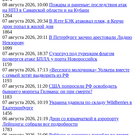
08 августа 2026, 10:00
Пожары и раненые: последствия атак
на НПЗ в Самарской области и на Кубани
1264
07 августа 2026, 20:34
В Ялте БЭК атаковал пляж, в Керчи
дрон попал в жилой дом
1864
07 августа 2026, 20:11
В Петербурге заочно арестовали Лидию
Невзорову
1099
07 августа 2026, 18:37
Сухогруз под турецким флагом
подвергся атаке БПЛА у порта Новороссийск
1159
07 августа 2026, 17:13
«Веселого молочника» Уолкера вместе
с семьей хотят выдворить из РФ
1193
07 августа 2026, 11:20
США попросили РФ освободить
бывшего морпеха Гилмана: он при смерти?
1183
07 августа 2026, 10:19
Украина ударила по складу Wildberries в
Екатеринбурге
1456
06 августа 2026, 21:19
Дрон со взрывчаткой в аэропорту
Лейпцига: собрали все подробности
1783
06 августа 2026, 21:06
Ребёнок и женщина погибли во время