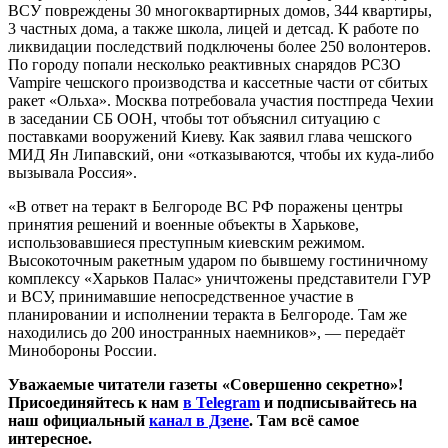
ВСУ повреждены 30 многоквартирных домов, 344 квартиры,
3 частных дома, а также школа, лицей и детсад. К работе по
ликвидации последствий подключены более 250 волонтеров.
По городу попали несколько реактивных снарядов РСЗО
Vampire чешского производства и кассетные части от сбитых
ракет «Ольха». Москва потребовала участия постпреда Чехии
в заседании СБ ООН, чтобы тот объяснил ситуацию с
поставками вооружений Киеву. Как заявил глава чешского
МИД Ян Липавский, они «отказываются, чтобы их куда-либо
вызывала Россия».
«В ответ на теракт в Белгороде ВС РФ поражены центры
принятия решений и военные объекты в Харькове,
использовавшиеся преступным киевским режимом.
Высокоточным ракетным ударом по бывшему гостиничному
комплексу «Харьков Палас» уничтожены представители ГУР
и ВСУ, принимавшие непосредственное участие в
планировании и исполнении теракта в Белгороде. Там же
находились до 200 иностранных наемников», — передаёт
Минобороны России.
Уважаемые читатели газеты «Совершенно секретно»!
Присоединяйтесь к нам
в Telegram
и подписывайтесь на
наш официальный
канал в Дзене
. Там всё самое
интересное.