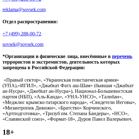
reklama@sovsek.com
Отдел распространения:
+7 (499) 288-00-72
sovsek@sovsek.com
*Организации и физические лица, внесённные в
перечень
террористов и экстремистов, деятельность которых
запрещена в Российской Федерации:
«Правый сектор», «Украинская повстанческая армия»
(УПА),«ИГИЛ», «Джабхат Фатх аш-Шам» (бывшая «Джабхат
ан-Нусра», «Джебхат ан-Нусра»), Национал-Большевистская
партия (НБП), «Аль-Каида», «УНА-УНСО», «Талибан»,
«Меджлис крымско-татарского народа», «Свидетели Иеговы»,
«Мизантропик Дивижн», «Братство» Корчинского,
«Артподготовка», «Тризуб им. Степана Бандеры», «НСО»,
«Славянский союз», «Формат-18», Дуров Павел Валерьевич.
18+