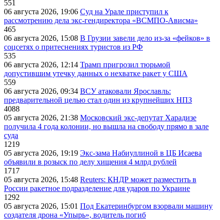
551
06 августа 2026, 19:06
Суд на Урале приступил к
рассмотрению дела экс-гендиректора «ВСМПО-Ависма»
465
06 августа 2026, 15:08
В Грузии завели дело из-за «фейков» в
соцсетях о притеснениях туристов из РФ
535
06 августа 2026, 12:14
Трамп пригрозил тюрьмой
допустившим утечку данных о нехватке ракет у США
559
06 августа 2026, 09:34
ВСУ атаковали Ярославль:
предварительной целью стал один из крупнейших НПЗ
4088
05 августа 2026, 21:38
Московский экс-депутат Харадизе
получила 4 года колонии, но вышла на свободу прямо в зале
суда
1219
05 августа 2026, 19:19
Экс-зама Набиуллиной в ЦБ Исаева
объявили в розыск по делу хищения 4 млрд рублей
1717
05 августа 2026, 15:48
Reuters: КНДР может разместить в
России ракетное подразделение для ударов по Украине
1292
05 августа 2026, 15:01
Под Екатеринбургом взорвали машину
создателя дрона «Упырь», водитель погиб