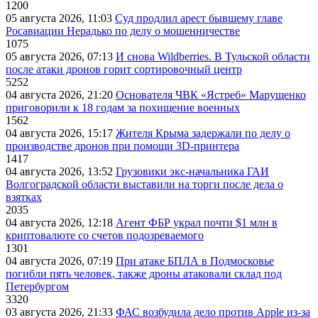
1200
05 августа 2026, 11:03
Суд продлил арест бывшему главе
Росавиации Нерадько по делу о мошенничестве
1075
05 августа 2026, 07:13
И снова Wildberries. В Тульской области
после атаки дронов горит сортировочный центр
5252
04 августа 2026, 21:20
Основателя ЧВК «Ястреб» Марущенко
приговорили к 18 годам за похищение военных
1562
04 августа 2026, 15:17
Жителя Крыма задержали по делу о
производстве дронов при помощи 3D‑принтера
1417
04 августа 2026, 13:52
Грузовики экс-начальника ГАИ
Волгоградской области выставили на торги после дела о
взятках
2035
04 августа 2026, 12:18
Агент ФБР украл почти $1 млн в
криптовалюте со счетов подозреваемого
1301
04 августа 2026, 07:19
При атаке БПЛА в Подмосковье
погибли пять человек, также дроны атаковали склад под
Петербургом
3320
03 августа 2026, 21:33
ФАС возбудила дело против Apple из-за