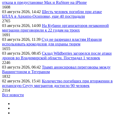
отказа в предустановке Max и RuStore на iPhone
1608
03 августа 2026, 14:42
Шесть человек погибли при атаке
БПЛА в Архипо-Осиповке, еще 40 пострадали
2765
03 августа 2026, 14:00
На Кубани организаторов незаконной
миграции приговорили к 22 годам на троих
1691
03 августа 2026, 11:39
Суд не разрешил властям Израиля
использовать крокодилов для охраны тюрем
1655
03 августа 2026, 08:45
Склад Wildberries загорелся после атаки
дронов во Владимирской области. Пострадал 1 человек
2246
03 августа 2026, 06:42
Трамп анонсировал переговоры между
Вашингтоном и Тегераном
1832
02 августа 2026, 15:41
Количество погибших при вторжении в
испанскую Сеуту мигрантов достигло 90 человек
2114
Все новости