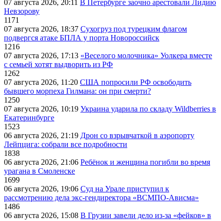
07 августа 2026, 20:11
В Петербурге заочно арестовали Лидию
Невзорову
1171
07 августа 2026, 18:37
Сухогруз под турецким флагом
подвергся атаке БПЛА у порта Новороссийск
1216
07 августа 2026, 17:13
«Веселого молочника» Уолкера вместе
с семьей хотят выдворить из РФ
1262
07 августа 2026, 11:20
США попросили РФ освободить
бывшего морпеха Гилмана: он при смерти?
1250
07 августа 2026, 10:19
Украина ударила по складу Wildberries в
Екатеринбурге
1523
06 августа 2026, 21:19
Дрон со взрывчаткой в аэропорту
Лейпцига: собрали все подробности
1838
06 августа 2026, 21:06
Ребёнок и женщина погибли во время
урагана в Смоленске
1699
06 августа 2026, 19:06
Суд на Урале приступил к
рассмотрению дела экс-гендиректора «ВСМПО-Ависма»
1486
06 августа 2026, 15:08
В Грузии завели дело из-за «фейков» в