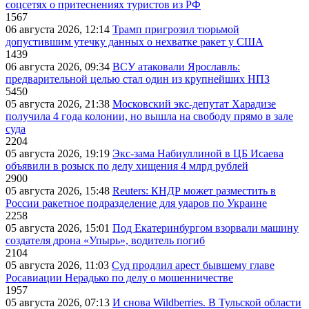
соцсетях о притеснениях туристов из РФ
1567
06 августа 2026, 12:14
Трамп пригрозил тюрьмой
допустившим утечку данных о нехватке ракет у США
1439
06 августа 2026, 09:34
ВСУ атаковали Ярославль:
предварительной целью стал один из крупнейших НПЗ
5450
05 августа 2026, 21:38
Московский экс-депутат Харадизе
получила 4 года колонии, но вышла на свободу прямо в зале
суда
2204
05 августа 2026, 19:19
Экс-зама Набиуллиной в ЦБ Исаева
объявили в розыск по делу хищения 4 млрд рублей
2900
05 августа 2026, 15:48
Reuters: КНДР может разместить в
России ракетное подразделение для ударов по Украине
2258
05 августа 2026, 15:01
Под Екатеринбургом взорвали машину
создателя дрона «Упырь», водитель погиб
2104
05 августа 2026, 11:03
Суд продлил арест бывшему главе
Росавиации Нерадько по делу о мошенничестве
1957
05 августа 2026, 07:13
И снова Wildberries. В Тульской области