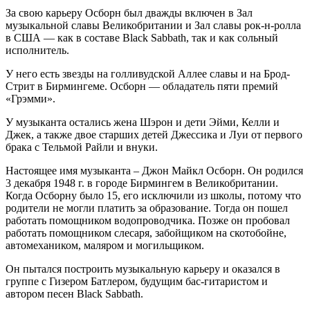
За свою карьеру Осборн был дважды включен в Зал
музыкальной славы Великобритании и Зал славы рок-н-ролла
в США — как в составе Black Sabbath, так и как сольный
исполнитель.
У него есть звезды на голливудской Аллее славы и на Брод-
Стрит в Бирмингеме. Осборн — обладатель пяти премий
«Грэмми».
У музыканта остались жена Шэрон и дети Эйми, Келли и
Джек, а также двое старших детей Джессика и Луи от первого
брака с Тельмой Райли и внуки.
Настоящее имя музыканта – Джон Майкл Осборн. Он родился
3 декабря 1948 г. в городе Бирмингем в Великобритании.
Когда Осборну было 15, его исключили из школы, потому что
родители не могли платить за образование. Тогда он пошел
работать помощником водопроводчика. Позже он пробовал
работать помощником слесаря, забойщиком на скотобойне,
автомехаником, маляром и могильщиком.
Он пытался построить музыкальную карьеру и оказался в
группе с Гизером Батлером, будущим бас-гитаристом и
автором песен Black Sabbath.