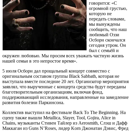
говорится: «С
огромной грустью,
которую не
передать словами,
мы вынуждены
сообщить, что наш
любимый Оззи
Осборн скончался
сегодня утром. Он
был с семьёй и
окружен любовью. Мы просим всех уважать частную жизнь
нашей семьи в это непростое время».
5 июля Осборн дал прощальный концерт совместно с
оригинальным составом группы Black Sabbath, которая не
выступала вместе последние 20 лет. Организатор мероприятия
заявлял, что вырученные с концерта средства будут переданы
благотворительным организациям, включая фонд,
поддерживающий исследования, направленные на замедление
развития болезни Паркинсона.
Коллектив выступил на фестивале Back To The Beginning. На
сцену также вышли Metallica, Slayer, Tool, Gojira, Alice in
Chains, музыканты Стивен Тайлер из Aerosmith, Слэш и Дафф
Маккаган из Guns N’Roses, лидер Korn Джонатан Дэвис, Фред