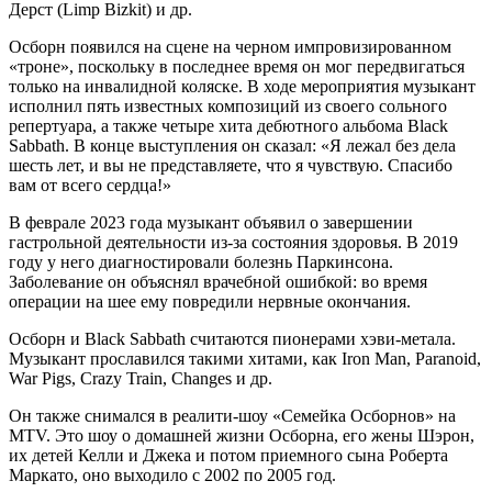
Дерст (Limp Bizkit) и др.
Осборн появился на сцене на черном импровизированном
«троне», поскольку в последнее время он мог передвигаться
только на инвалидной коляске. В ходе мероприятия музыкант
исполнил пять известных композиций из своего сольного
репертуара, а также четыре хита дебютного альбома Black
Sabbath. В конце выступления он сказал: «Я лежал без дела
шесть лет, и вы не представляете, что я чувствую. Спасибо
вам от всего сердца!»
В феврале 2023 года музыкант объявил о завершении
гастрольной деятельности из-за состояния здоровья. В 2019
году у него диагностировали болезнь Паркинсона.
Заболевание он объяснял врачебной ошибкой: во время
операции на шее ему повредили нервные окончания.
Осборн и Black Sabbath считаются пионерами хэви-метала.
Музыкант прославился такими хитами, как Iron Man, Paranoid,
War Pigs, Crazy Train, Changes и др.
Он также снимался в реалити-шоу «Семейка Осборнов» на
MTV. Это шоу о домашней жизни Осборна, его жены Шэрон,
их детей Келли и Джека и потом приемного сына Роберта
Маркато, оно выходило с 2002 по 2005 год.