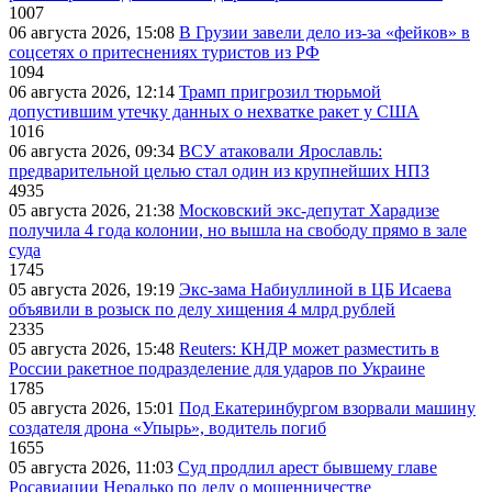
1007
06 августа 2026, 15:08
В Грузии завели дело из-за «фейков» в
соцсетях о притеснениях туристов из РФ
1094
06 августа 2026, 12:14
Трамп пригрозил тюрьмой
допустившим утечку данных о нехватке ракет у США
1016
06 августа 2026, 09:34
ВСУ атаковали Ярославль:
предварительной целью стал один из крупнейших НПЗ
4935
05 августа 2026, 21:38
Московский экс-депутат Харадизе
получила 4 года колонии, но вышла на свободу прямо в зале
суда
1745
05 августа 2026, 19:19
Экс-зама Набиуллиной в ЦБ Исаева
объявили в розыск по делу хищения 4 млрд рублей
2335
05 августа 2026, 15:48
Reuters: КНДР может разместить в
России ракетное подразделение для ударов по Украине
1785
05 августа 2026, 15:01
Под Екатеринбургом взорвали машину
создателя дрона «Упырь», водитель погиб
1655
05 августа 2026, 11:03
Суд продлил арест бывшему главе
Росавиации Нерадько по делу о мошенничестве