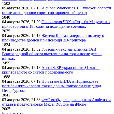
1502
05 августа 2026, 07:13
И снова Wildberries. В Тульской области
после атаки дронов горит сортировочный центр
5848
04 августа 2026, 21:20
Основателя ЧВК «Ястреб» Марущенко
приговорили к 18 годам за похищение военных
2075
04 августа 2026, 15:17
Жителя Крыма задержали по делу о
производстве дронов при помощи 3D‑принтера
1824
04 августа 2026, 13:52
Грузовики экс-начальника ГАИ
Волгоградской области выставили на торги после дела о
взятках
2455
04 августа 2026, 12:18
Агент ФБР украл почти $1 млн в
криптовалюте со счетов подозреваемого
1688
04 августа 2026, 07:19
При атаке БПЛА в Подмосковье
погибли пять человек, также дроны атаковали склад под
Петербургом
3841
03 августа 2026, 21:33
ФАС возбудила дело против Apple из-за
отказа в предустановке Max и RuStore на iPhone
2005
Все новости