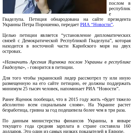
послом в
республик
е
Гваделупа. Петиция обнародована на сайте президента
Украины Петра Порошенко, передает
РИА “Новости”
.
Целью петиции является “установление дипломатических
связей с Демократической Республикой Гваделупа”, которая
находится в восточной части Карибского моря на двух
островах.
«
Назначить Арсения Яценюка послом Украины в республике
Гваделупа
», - говорится в петиции.
Для того чтобы украинский лидер рассмотрел ту или иную
размещенную на его сайте петицию, ее должны поддержать
минимум 25 тысяч человек, напоминает РИА “Новости”.
Ранее Яценюк пообещал, что в 2015 году жить «будет тяжело
абсолютно всем социальным слоям». На Украине растет
безработица, гривна за год подешевела более чем в три раза.
По данным министерства финансов Украины, в январе
текущего года средняя зарплата в стране составила 160
долларов. Это один из самых низких показателей в Европе.