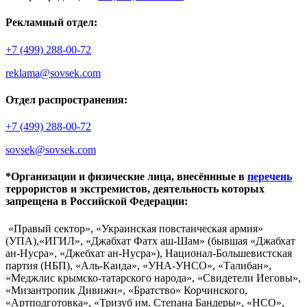
Рекламный отдел:
+7 (499) 288-00-72
reklama@sovsek.com
Отдел распространения:
+7 (499) 288-00-72
sovsek@sovsek.com
*Организации и физические лица, внесённные в
перечень
террористов и экстремистов, деятельность которых
запрещена в Российской Федерации:
«Правый сектор», «Украинская повстанческая армия»
(УПА),«ИГИЛ», «Джабхат Фатх аш-Шам» (бывшая «Джабхат
ан-Нусра», «Джебхат ан-Нусра»), Национал-Большевистская
партия (НБП), «Аль-Каида», «УНА-УНСО», «Талибан»,
«Меджлис крымско-татарского народа», «Свидетели Иеговы»,
«Мизантропик Дивижн», «Братство» Корчинского,
«Артподготовка», «Тризуб им. Степана Бандеры», «НСО»,