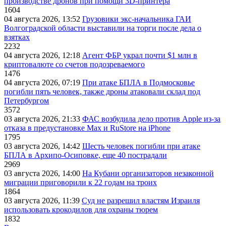
производстве дронов при помощи 3D‑принтера
1604
04 августа 2026, 13:52
Грузовики экс-начальника ГАИ
Волгоградской области выставили на торги после дела о
взятках
2232
04 августа 2026, 12:18
Агент ФБР украл почти $1 млн в
криптовалюте со счетов подозреваемого
1476
04 августа 2026, 07:19
При атаке БПЛА в Подмосковье
погибли пять человек, также дроны атаковали склад под
Петербургом
3572
03 августа 2026, 21:33
ФАС возбудила дело против Apple из-за
отказа в предустановке Max и RuStore на iPhone
1795
03 августа 2026, 14:42
Шесть человек погибли при атаке
БПЛА в Архипо-Осиповке, еще 40 пострадали
2969
03 августа 2026, 14:00
На Кубани организаторов незаконной
миграции приговорили к 22 годам на троих
1864
03 августа 2026, 11:39
Суд не разрешил властям Израиля
использовать крокодилов для охраны тюрем
1832