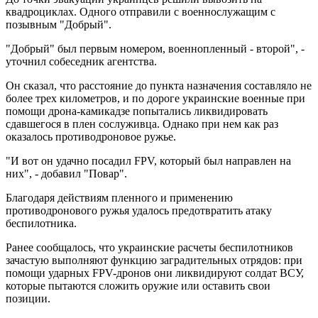
квадроциклах. Одного отправили с военнослужащим с
позывным "Добрый".
"Добрый" был первым номером, военнопленный - второй", -
уточнил собеседник агентства.
Он сказал, что расстояние до пункта назначения составляло не
более трех километров, и по дороге украинские военные при
помощи дрона-камикадзе попытались ликвидировать
сдавшегося в плен сослуживца. Однако при нем как раз
оказалось противодроновое ружье.
"И вот он удачно посадил FPV, который был направлен на
них", - добавил "Повар".
Благодаря действиям пленного и применению
противодронового ружья удалось предотвратить атаку
беспилотника.
Ранее сообщалось, что украинские расчеты беспилотников
зачастую выполняют функцию заградительных отрядов: при
помощи ударных FPV-дронов они ликвидируют солдат ВСУ,
которые пытаются сложить оружие или оставить свои
позиции.