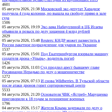
4601
05 августа 2026, 21:38
Московский экс-депутат Харадизе
получила 4 года колонии, но вышла на свободу прямо в зале
суда
1506
05 августа 2026, 19:19
Экс-зама Набиуллиной в ЦБ Исаева
объявили в розыск по делу хищения 4 млрд рублей
2029
05 августа 2026, 15:48
Reuters: КНДР может разместить в
России ракетное подразделение для ударов по Украине
1537
05 августа 2026, 15:01
Под Екатеринбургом взорвали машину
создателя дрона «Упырь», водитель погиб
1426
05 августа 2026, 11:03
Суд продлил арест бывшему главе
Росавиации Нерадько по делу о мошенничестве
1272
05 августа 2026, 07:13
И снова Wildberries. В Тульской области
после атаки дронов горит сортировочный центр
5533
04 августа 2026, 21:20
Основателя ЧВК «Ястреб» Марущенко
приговорили к 18 годам за похищение военных
1796
04 августа 2026, 15:17
Жителя Крыма задержали по делу о