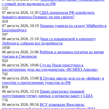
с семьей хотят выдворить из РФ
122
07 августа 2026, 11:20
США попросили РФ освободить
бывшего морпеха Гилмана: он при смерти?
418
07 августа 2026, 10:19
Украина ударила по складу Wildberries в
Екатеринбурге
597
06 августа 2026, 21:19
Дрон со взрывчаткой в аэропорту
Лейпцига: собрали все подробности
1058
06 августа 2026, 21:06
Ребёнок и женщина погибли во время
урагана в Смоленске
920
06 августа 2026, 19:06
Суд на Урале приступил к
рассмотрению дела экс-гендиректора «ВСМПО-Ависма»
742
06 августа 2026, 15:08
В Грузии завели дело из-за «фейков» в
соцсетях о притеснениях туристов из РФ
818
06 августа 2026, 12:14
Трамп пригрозил тюрьмой
допустившим утечку данных о нехватке ракет у США
776
06 августа 2026, 09:34
ВСУ атаковали Ярославль:
предварительной целью стал один из крупнейших НПЗ