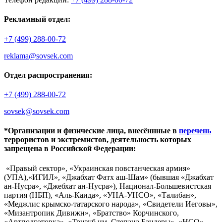
Рекламный отдел:
+7 (499) 288-00-72
reklama@sovsek.com
Отдел распространения:
+7 (499) 288-00-72
sovsek@sovsek.com
*Организации и физические лица, внесённные в
перечень
террористов и экстремистов, деятельность которых
запрещена в Российской Федерации:
«Правый сектор», «Украинская повстанческая армия»
(УПА),«ИГИЛ», «Джабхат Фатх аш-Шам» (бывшая «Джабхат
ан-Нусра», «Джебхат ан-Нусра»), Национал-Большевистская
партия (НБП), «Аль-Каида», «УНА-УНСО», «Талибан»,
«Меджлис крымско-татарского народа», «Свидетели Иеговы»,
«Мизантропик Дивижн», «Братство» Корчинского,
«Артподготовка», «Тризуб им. Степана Бандеры», «НСО»,