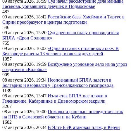
09 августа 2026, 18:59
Суд начал рассмотрение дела маньяка
Гаськова, убивавшего девушек в Подмосковье
487
09 августа 2026, 18:42
Российские базы Хмеймим и Тартус в
Сирии преобразуют в центры подготовки
546
09 августа 2026, 15:20
Суд арестовал главу производителя
БПЛА «Дрон Солюшнс»
755
09 августа 2026, 10:03
«Одна из самых страшных атак». В
Белгороде ранены 13 человек, включая двух детей
1057
08 августа 2026, 19:59
Возбуждено уголовное дело из-за угроз
создателям «Колобка»
909
08 августа 2026, 19:34
Неопознанный БПЛА залетел в
Болгарию и взорвался у Трансбалканского газопровода
1139
08 августа 2026, 13:47
Из-за атак БПЛА все пляжи в
Геленджике, Кабардинке и Дивноморском закрыли
3267
08 августа 2026, 10:00
Пожары и раненые: последствия атак
на НПЗ в Самарской области и на Кубани
1682
07 августа 2026, 20:34
В Ялте БЭК атаковал пляж, в Керчи