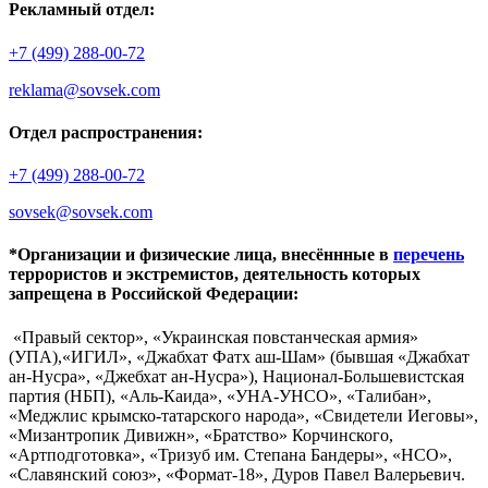
Рекламный отдел:
+7 (499) 288-00-72
reklama@sovsek.com
Отдел распространения:
+7 (499) 288-00-72
sovsek@sovsek.com
*Организации и физические лица, внесённные в
перечень
террористов и экстремистов, деятельность которых
запрещена в Российской Федерации:
«Правый сектор», «Украинская повстанческая армия»
(УПА),«ИГИЛ», «Джабхат Фатх аш-Шам» (бывшая «Джабхат
ан-Нусра», «Джебхат ан-Нусра»), Национал-Большевистская
партия (НБП), «Аль-Каида», «УНА-УНСО», «Талибан»,
«Меджлис крымско-татарского народа», «Свидетели Иеговы»,
«Мизантропик Дивижн», «Братство» Корчинского,
«Артподготовка», «Тризуб им. Степана Бандеры», «НСО»,
«Славянский союз», «Формат-18», Дуров Павел Валерьевич.