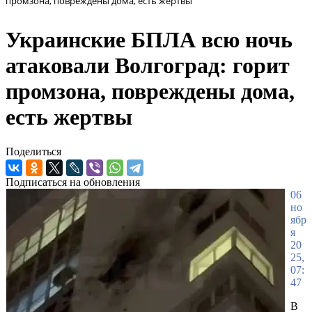
промзона, повреждены дома, есть жертвы
Украинские БПЛА всю ночь
атаковали Волгоград: горит
промзона, повреждены дома,
есть жертвы
Поделиться
Подписаться на обновления
06
но
ябр
я
20
25,
07:
47
В