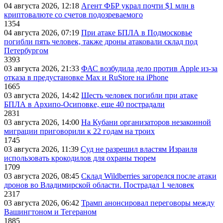
04 августа 2026, 12:18
Агент ФБР украл почти $1 млн в
криптовалюте со счетов подозреваемого
1354
04 августа 2026, 07:19
При атаке БПЛА в Подмосковье
погибли пять человек, также дроны атаковали склад под
Петербургом
3393
03 августа 2026, 21:33
ФАС возбудила дело против Apple из-за
отказа в предустановке Max и RuStore на iPhone
1665
03 августа 2026, 14:42
Шесть человек погибли при атаке
БПЛА в Архипо-Осиповке, еще 40 пострадали
2831
03 августа 2026, 14:00
На Кубани организаторов незаконной
миграции приговорили к 22 годам на троих
1745
03 августа 2026, 11:39
Суд не разрешил властям Израиля
использовать крокодилов для охраны тюрем
1709
03 августа 2026, 08:45
Склад Wildberries загорелся после атаки
дронов во Владимирской области. Пострадал 1 человек
2317
03 августа 2026, 06:42
Трамп анонсировал переговоры между
Вашингтоном и Тегераном
1885