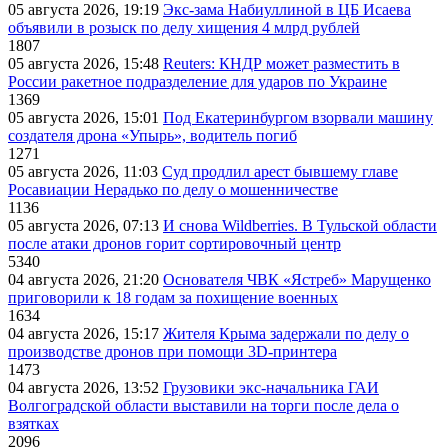
05 августа 2026, 19:19
Экс-зама Набиуллиной в ЦБ Исаева
объявили в розыск по делу хищения 4 млрд рублей
1807
05 августа 2026, 15:48
Reuters: КНДР может разместить в
России ракетное подразделение для ударов по Украине
1369
05 августа 2026, 15:01
Под Екатеринбургом взорвали машину
создателя дрона «Упырь», водитель погиб
1271
05 августа 2026, 11:03
Суд продлил арест бывшему главе
Росавиации Нерадько по делу о мошенничестве
1136
05 августа 2026, 07:13
И снова Wildberries. В Тульской области
после атаки дронов горит сортировочный центр
5340
04 августа 2026, 21:20
Основателя ЧВК «Ястреб» Марущенко
приговорили к 18 годам за похищение военных
1634
04 августа 2026, 15:17
Жителя Крыма задержали по делу о
производстве дронов при помощи 3D‑принтера
1473
04 августа 2026, 13:52
Грузовики экс-начальника ГАИ
Волгоградской области выставили на торги после дела о
взятках
2096