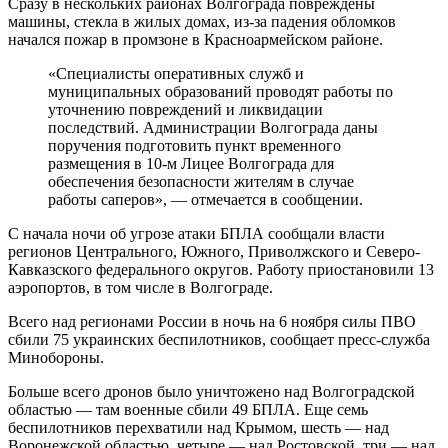
Сразу в нескольких районах Волгограда повреждены
машины, стекла в жилых домах, из-за падения обломков
начался пожар в промзоне в Красноармейском районе.
«Специалисты оперативных служб и
муниципальных образований проводят работы по
уточнению повреждений и ликвидации
последствий. Администрации Волгограда даны
поручения подготовить пункт временного
размещения в 10-м Лицее Волгограда для
обеспечения безопасности жителям в случае
работы саперов», — отмечается в сообщении.
С начала ночи об угрозе атаки БПЛА сообщали власти
регионов Центрального, Южного, Приволжского и Северо-
Кавказского федерального округов. Работу приостановили 13
аэропортов, в том числе в Волгограде.
Всего над регионами России в ночь на 6 ноября силы ПВО
сбили 75 украинских беспилотников, сообщает пресс-служба
Минобороны.
Больше всего дронов было уничтожено над Волгоградской
областью — там военные сбили 49 БПЛА. Еще семь
беспилотников перехватили над Крымом, шесть — над
Воронежской областью, четыре — над Ростовской, три — над