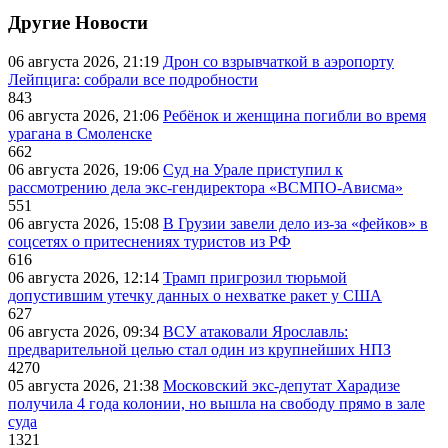
Другие Новости
06 августа 2026, 21:19
Дрон со взрывчаткой в аэропорту
Лейпцига: собрали все подробности
843
06 августа 2026, 21:06
Ребёнок и женщина погибли во время
урагана в Смоленске
662
06 августа 2026, 19:06
Суд на Урале приступил к
рассмотрению дела экс-гендиректора «ВСМПО-Ависма»
551
06 августа 2026, 15:08
В Грузии завели дело из-за «фейков» в
соцсетях о притеснениях туристов из РФ
616
06 августа 2026, 12:14
Трамп пригрозил тюрьмой
допустившим утечку данных о нехватке ракет у США
627
06 августа 2026, 09:34
ВСУ атаковали Ярославль:
предварительной целью стал один из крупнейших НПЗ
4270
05 августа 2026, 21:38
Московский экс-депутат Харадизе
получила 4 года колонии, но вышла на свободу прямо в зале
суда
1321