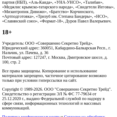
партия (НБП), «Аль-Каида», «УНА-УНСО», «Талибан»,
«Меджлис крымско-татарского народа», «Свидетели Иеговы»,
«Мизантропик Дивижн», «Братство» Корчинского,
«Артподготовка», «Тризуб им. Степана Бандеры», «НСО»,
«Славянский союз», «Формат-18», Дуров Павел Валерьевич.
18+
Учредитель: ООО «Совершенно Секретно Трейд».
Юридический адрес: 360051, Кабардино-Балкарская Респ., г.
Нальчик, ул. Пачева, д. 36
Почтовый адрес: 127247, г. Москва, Дмитровское шоссе, д.
100, стр. 2
Все права защищены. Копирование и использование
материалов запрещено, частичное цитирование возможно
только при условии гиперссылки на сайт.
Copyright © 1989-2026. ООО "Совершенно Секретно Трейд".
Свидетельство о регистрации ЭЛ № ФС 77-79634 от
25.12.2020 г., выдано Федеральной службой по надзору в
сфере связи, информационных технологий и массовых
коммуникаций.
Политика конфиценциальности
и
Согласие на обработку