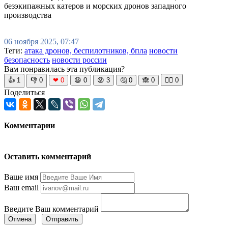
безэкипажных катеров и морских дронов западного
производства
06 ноября 2025, 07:47
Теги:
атака дронов, беспилотников, бпла
новости
безопасность
новости россии
Вам понравилась эта публикация?
👍
1
👎
0
❤
0
😆
0
😡
3
🤔
0
🙈
0
🧘‍♀️
0
Поделиться
Комментарии
Оставить комментарий
Ваше имя
Ваш email
Введите Ваш комментарий
Отмена
Отправить