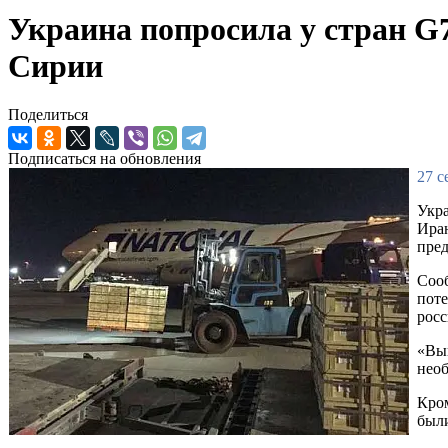
Украина попросила у стран G7
Сирии
Поделиться
Подписаться на обновления
27 с
Укра
Иран
пред
Сооб
поте
росс
«Выш
необ
Кром
был