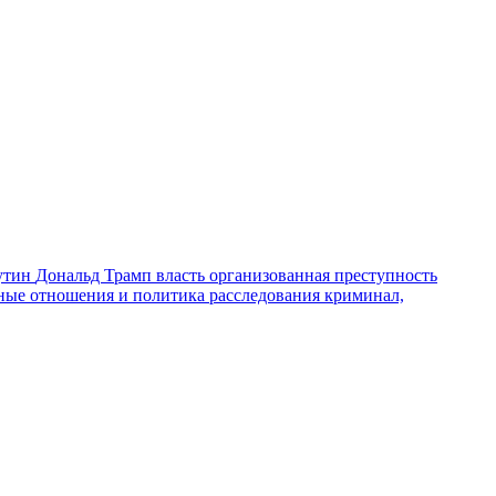
утин
Дональд Трамп
власть
организованная преступность
ные отношения и политика
расследования
криминал,