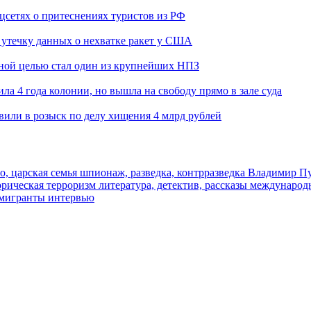
оцсетях о притеснениях туристов из РФ
утечку данных о нехватке ракет у США
ьной целью стал один из крупнейших НПЗ
ла 4 года колонии, но вышла на свободу прямо в зале суда
вили в розыск по делу хищения 4 млрд рублей
о, царская семья
шпионаж, разведка, контрразведка
Владимир П
торическая
терроризм
литература, детектив, рассказы
международ
 мигранты
интервью