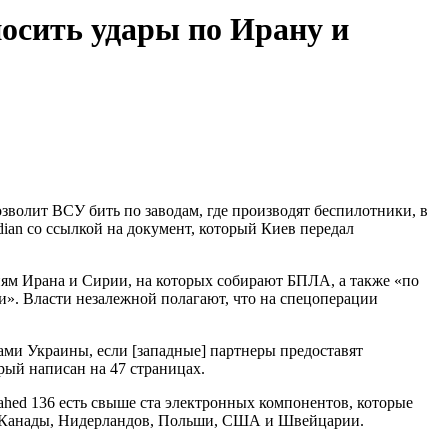
носить удары по Ирану и
озволит ВСУ бить по заводам, где производят беспилотники, в
ian со ссылкой на документ, который Киев передал
иям Ирана и Сирии, на которых собирают БПЛА, а также «по
». Власти незалежной полагают, что на спецоперации
и Украины, если [западные] партнеры предоставят
рый написан на 47 страницах.
hahed 136 есть свыше ста электронных компонентов, которые
, Канады, Нидерландов, Польши, США и Швейцарии.