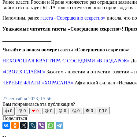
Ранее власти России и Ирана множество раз отрицали заявлени
войска использует БПЛА только отечественного производства.
Напомним, ранее
газета «Совершенно секретно»
писала, что п
Уважаемые читатели газеты «Совершенно секретно»! Прис
____________________
Читайте в новом номере газеты «Совершенно секретно»:
НЕХОРОШАЯ КВАРТИРА С СОСЕДЯМИ «В ПОДАРОК»
Две
«СВОИХ СДАЁМ!»
Захотим - простим и отпустим, захотим –
ЧЕРНЫЕ ФЛАГИ «ХОРАСАНА»
Афганский филиал «Исламско
27 сентября 2023, 15:56
Вам понравилась эта публикация?
👍
0
👎
0
❤
0
😆
0
😡
0
🤔
0
🙈
0
🧘‍♀️
0
Поделиться