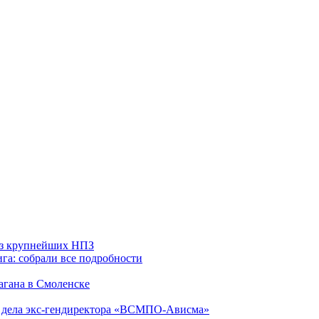
 из крупнейших НПЗ
га: собрали все подробности
агана в Смоленске
ю дела экс-гендиректора «ВСМПО-Ависма»