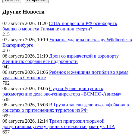
Другие Новости
07 августа 2026, 11:20
США попросили РФ освободить
бывшего морпеха Гилмана: он при смерти?
215
07 августа 2026, 10:19
Украина ударила по складу Wildberries в
Екатеринбурге
410
06 августа 2026, 21:19
Дрон со взрывчаткой в аэропорту
Лейпцига: собрали все подробности
942
06 августа 2026, 21:06
Ребёнок и женщина погибли во время
урагана в Смоленске
792
06 августа 2026, 19:06
Суд на Урале приступил к
рассмотрению дела экс-гендиректора «ВСМПО-Ависма»
638
06 августа 2026, 15:08
В Грузии завели дело из-за «фейков» в
соцсетях о притеснениях туристов из РФ
699
06 августа 2026, 12:14
Трамп пригрозил тюрьмой
допустившим утечку данных о нехватке ракет у США
697