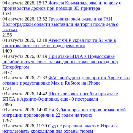
04 августа 2026, 15:17
Жителя Крыма задержали по делу о
производстве дронов при помощи 3D‑принтера
1531
04 августа 2026, 13:52
Грузовики экс-начальника ГАИ
Волгоградской области выставили на торги после дела о
взятках
2155
04 августа 2026, 12:18
Агент ФБР украл почти $1 млн в
криптовалюте со счетов подозреваемого
1409
04 августа 2026, 07:19
При атаке БПЛА в Подмосковье
погибли пять человек, также дроны атаковали склад под
Петербургом
3472
03 августа 2026, 21:33
ФАС возбудила дело против Apple из-за
отказа в предустановке Max и RuStore на iPhone
1721
03 августа 2026, 14:42
Шесть человек погибли при атаке
БПЛА в Архипо-Осиповке, еще 40 пострадали
2896
03 августа 2026, 14:00
На Кубани организаторов незаконной
миграции приговорили к 22 годам на троих
1797
03 августа 2026, 11:39
Суд не разрешил властям Израиля
использовать крокодилов для охраны тюрем