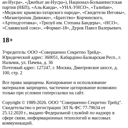
ан-Нусра», «Джебхат ан-Нусра»), Национал-Большевистская
партия (НБП), «Аль-Каида», «УНА-УНСО», «Талибан»,
«Меджлис крымско-татарского народа», «Свидетели Иеговы»,
«Мизантропик Дивижн», «Братство» Корчинского,
«Артподготовка», «Тризуб им. Степана Бандеры», «НСО»,
«Славянский союз», «Формат-18», Дуров Павел Валерьевич.
18+
Учредитель: ООО «Совершенно Секретно Трейд».
Юридический адрес: 360051, Кабардино-Балкарская Респ., г.
Нальчик, ул. Пачева, д. 36
Почтовый адрес: 127247, г. Москва, Дмитровское шоссе, д.
100, стр. 2
Все права защищены. Копирование и использование
материалов запрещено, частичное цитирование возможно
только при условии гиперссылки на сайт.
Copyright © 1989-2026. ООО "Совершенно Секретно Трейд".
Свидетельство о регистрации ЭЛ № ФС 77-79634 от
25.12.2020 г., выдано Федеральной службой по надзору в
сфере связи, информационных технологий и массовых
коммуникаций.