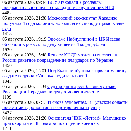
06 августа 2026, 09:34
ВСУ атаковали Ярославль:
предварительной целью стал один из крупнейших НПЗ
4482
05 августа 2026, 21:38
Московский экс-депутат Харадизе
получила 4 года колонии, но вышла на свободу прямо в зале
суда
1418
05 августа 2026, 19:19
Экс-зама Набиуллиной в ЦБ Исаева
объявили в розыск по делу хищения 4 млрд рублей
1920
05 августа 2026, 15:48
Reuters: КНДР может разместить в
России ракетное подразделение для ударов по Украине
1450
05 августа 2026, 15:01
Под Екатеринбургом взорвали машину
создателя дрона «Упырь», водитель погиб
1343
05 августа 2026, 11:03
Суд продлил арест бывшему главе
Росавиации Нерадько по делу о мошенничестве
1199
05 августа 2026, 07:13
И снова Wildberries. В Тульской области
после атаки дронов горит сортировочный центр
5427
04 августа 2026, 21:20
Основателя ЧВК «Ястреб» Марущенко
приговорили к 18 годам за похищение военных
1711