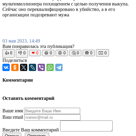
мультимиллионера похищением с целью получения выкупа.
Сейчас оно переквалифицировано в убийство, а в его
организации подозревают мужа
03 мая 2023, 14:49
Вам понравилась эта публикация?
👍
0
👎
0
❤
0
😆
0
😡
0
🤔
0
🙈
0
🧘‍♀️
0
Поделиться
Комментарии
Оставить комментарий
Ваше имя
Ваш email
Введите Ваш комментарий
Отмена
Отправить