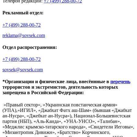
Телефон редакции:
+7 (499) 288-00-72
Рекламный отдел:
+7 (499) 288-00-72
reklama@sovsek.com
Отдел распространения:
+7 (499) 288-00-72
sovsek@sovsek.com
*Организации и физические лица, внесённные в
перечень
террористов и экстремистов, деятельность которых
запрещена в Российской Федерации:
«Правый сектор», «Украинская повстанческая армия»
(УПА),«ИГИЛ», «Джабхат Фатх аш-Шам» (бывшая «Джабхат
ан-Нусра», «Джебхат ан-Нусра»), Национал-Большевистская
партия (НБП), «Аль-Каида», «УНА-УНСО», «Талибан»,
«Меджлис крымско-татарского народа», «Свидетели Иеговы»,
«Мизантропик Дивижн», «Братство» Корчинского,