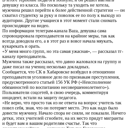
девушку из класса. Но поскольку та уходить не хотела,
мужчина решил перейти к более действенной стратегии — он
схватил студентку за руку и поволок ее по полу к выходу из
аудитории. Другие учащиеся в этот момент стали снимать
происходящее на видео.
По информации телеграм-канала Baza, девушка сама
спровоцировала преподавателя на крайние меры, так как
всегда доводила его, а в этот раз и вовсе начала мяукать,
кукарекать и орать.
«У меня много групп, но эта самая ужасная», — рассказал тг-
каналу преподаватель.
Мужчина также рассказал, что давно жаловался на группу и
даже писал на учениц несколько докладных.
Сообщается, что СК в Хабаровске возбудил в отношении
преподавателя уголовное дело по признакам преступления,
предусмотренного статьей 156 УК РФ («Неисполнение
обязанностей по воспитанию несовершеннолетнего»).
Пользователи соцсетей, в свою очередь, комментируя
инцидент, встали на защиту педагога.
«Не верю, что просто так из не ответа на вопрос учитель так
повел себя, зная, что он потеряет место. Это как надо было
довести мужчину. Начало спора не сняли, не показали. Ничего
детки, этих учителей сгнобите, на их место придут мигранты
и будет вам и вашим родителям счастье. Так что