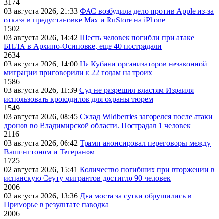
3174
03 августа 2026, 21:33
ФАС возбудила дело против Apple из-за
отказа в предустановке Max и RuStore на iPhone
1502
03 августа 2026, 14:42
Шесть человек погибли при атаке
БПЛА в Архипо-Осиповке, еще 40 пострадали
2634
03 августа 2026, 14:00
На Кубани организаторов незаконной
миграции приговорили к 22 годам на троих
1586
03 августа 2026, 11:39
Суд не разрешил властям Израиля
использовать крокодилов для охраны тюрем
1549
03 августа 2026, 08:45
Склад Wildberries загорелся после атаки
дронов во Владимирской области. Пострадал 1 человек
2116
03 августа 2026, 06:42
Трамп анонсировал переговоры между
Вашингтоном и Тегераном
1725
02 августа 2026, 15:41
Количество погибших при вторжении в
испанскую Сеуту мигрантов достигло 90 человек
2006
02 августа 2026, 13:36
Два моста за сутки обрушились в
Приморье в результате паводка
2006