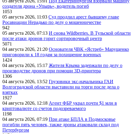
05 августа 2026, 15:01
Под Екатеринбургом взорвали машину
создателя дрона «Упырь», водитель погиб
1053
05 августа 2026, 11:03
Суд продлил арест бывшему главе
Росавиации Нерадько по делу о мошенничестве
942
05 августа 2026, 07:13
И снова Wildberries. В Тульской области
после атаки дронов горит сортировочный центр
5071
04 августа 2026, 21:20
Основателя ЧВК «Ястреб» Марущенко
приговорили к 18 годам за похищение военных
1424
04 августа 2026, 15:17
Жителя Крыма задержали по делу о
производстве дронов при помощи 3D‑принтера
1306
04 августа 2026, 13:52
Грузовики экс-начальника ГАИ
Волгоградской области выставили на торги после дела о
взятках
1927
04 августа 2026, 12:18
Агент ФБР украл почти $1 млн в
криптовалюте со счетов подозреваемого
1198
04 августа 2026, 07:19
При атаке БПЛА в Подмосковье
погибли пять человек, также дроны атаковали склад под
Петербургом