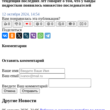
тенденция последних лет говорит о том, что у банды
подростков появилось множество последователей
12 октября 2024, 14:54
Вам понравилась эта публикация?
👍
0
👎
0
❤
0
😆
0
😡
0
🤔
0
🙈
0
🧘‍♀️
0
Поделиться
Комментарии
Оставить комментарий
Ваше имя
Ваш email
Введите Ваш комментарий
Отмена
Отправить
Другие Новости