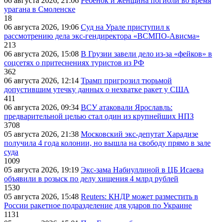
06 августа 2026, 21:06
Ребенок и женщина погибли во время
урагана в Смоленске
18
06 августа 2026, 19:06
Суд на Урале приступил к
рассмотрению дела экс-гендиректора «ВСМПО-Ависма»
213
06 августа 2026, 15:08
В Грузии завели дело из-за «фейков» в
соцсетях о притеснениях туристов из РФ
362
06 августа 2026, 12:14
Трамп пригрозил тюрьмой
допустившим утечку данных о нехватке ракет у США
411
06 августа 2026, 09:34
ВСУ атаковали Ярославль:
предварительной целью стал один из крупнейших НПЗ
3708
05 августа 2026, 21:38
Московский экс-депутат Харадизе
получила 4 года колонии, но вышла на свободу прямо в зале
суда
1009
05 августа 2026, 19:19
Экс-зама Набиуллиной в ЦБ Исаева
объявили в розыск по делу хищения 4 млрд рублей
1530
05 августа 2026, 15:48
Reuters: КНДР может разместить в
России ракетное подразделение для ударов по Украине
1131