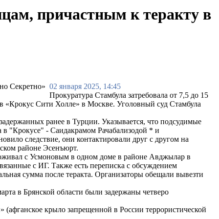
нцам, причастным к теракту в
02 января 2025, 14:45
Прокуратура Стамбула затребовала от 7,5 до 15
 в «Крокус Сити Холле» в Москве. Уголовный суд Стамбула
задержанных ранее в Турции. Указывается, что подсудимые
 в "Крокусе" - Саидакрамом Рачабализодой * и
овило следствие, они контактировали друг с другом на
ьском районе Эсенъюрт.
роживал с Усмоновым в одном доме в районе Авджылар в
вязанные с ИГ. Также есть переписка с обсуждением
тальная сумма после теракта. Организаторы обещали вывезти
 марта в Брянской области были задержаны четверо
ан» (афганское крыло запрещенной в России террористической