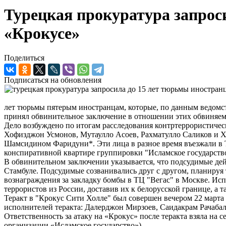
Турецкая прокуратура запрос
«Крокусе»
Поделиться
Подписаться на обновления
лет тюрьмы пятерым иностранцам, которые, по данным ведомс
принял обвинительное заключение в отношении этих обвиняемы
Дело возбуждено по итогам расследования контртеррористичес
Хофизджон Усмонов, Мутаулло Асоев, Рахматулло Саликов и Ха
Шамсидином Фаридуни*. Эти лица в разное время въезжали в Т
конспиративной квартире группировки "Исламское государство
В обвинительном заключении указывается, что подсудимые де
Стамбуле. Подсудимые созванивались друг с другом, планируя 
вознаграждения за закладку бомбы в ТЦ "Вегас" в Москве. Исп
террористов из России, доставив их к белорусской границе, а 
Теракт в "Крокус Сити Холле" был совершен вечером 22 марта 
исполнителей теракта: Далерджон Мирзоев, Саидакрам Рачаб
Ответственность за атаку на «Крокус» после теракта взяла на
организации «Исламское государство»).