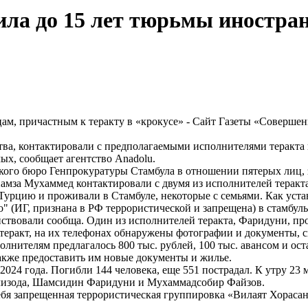
ила до 15 лет тюрьмы иностра
тва, контактировали с предполагаемыми исполнителями теракта
х, сообщает агентство Аnadolu.
кого бюро Генпрокуратуры Стамбула в отношении пятерых лиц, 
мза Мухаммед контактировали с двумя из исполнителей теракта
урцию и проживали в Стамбуле, некоторые с семьями. Как устан
" (ИГ, признана в РФ террористической и запрещена) в стамбул
йствовали сообща. Один из исполнителей теракта, Фаридуни, п
теракт, на их телефонах обнаружены фотографии и документы, с
олнителям предлагалось 800 тыс. рублей, 100 тыс. авансом и ос
также предоставить им новые документы и жилье.
2024 года. Погибли 144 человека, еще 551 пострадал. К утру 23
ализода, Шамсидин Фаридуни и Мухаммадсобир Файзов.
 себя запрещенная террористическая группировка «Вилаят Хорас