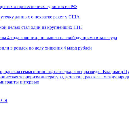
оцсетях о притеснениях туристов из РФ
утечку данных о нехватке ракет у США
ьной целью стал один из крупнейших НПЗ
ла 4 года колонии, но вышла на свободу прямо в зале суда
вили в розыск по делу хищения 4 млрд рублей
о, царская семья
шпионаж, разведка, контрразведка
Владимир П
торическая
терроризм
литература, детектив, рассказы
международ
 мигранты
интервью
ТСЯ