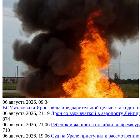
06 августа 2026, 09:34
ВСУ атаковали Ярославль: предварительной целью стал один
06 августа 2026, 21:19
Дрон со взрывчаткой в аэропорту Лейпци
874
06 августа 2026, 21:06
Ребёнок и женщина погибли во время ур
710
06 августа 2026, 19:06
Суд на Урале приступил к рассмотрени