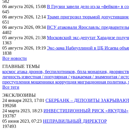
582
06 августа 2026, 15:08
В Грузии завели дело из-за «фейков» в с
645
06 августа 2026, 12:14
Трамп пригрозил тюрьмой допустившим 
651
06 августа 2026, 09:34
ВСУ атаковали Ярославль: предварител
4402
05 августа 2026, 21:38
Московский экс-депутат Харадизе получи
1363
05 августа 2026, 19:19
Экс-зама Набиуллиной в ЦБ Исаева объя
1838
Все новости
ГЛАВНЫЕ ТЕМЫ
космос
атака дронов, беспилотников, бпла
монархия, дворянств
личность известная / популярная / уважаемая / знаменитая / ис
преступления
мошенники
коррупция
миграционная политика,
Все теги
ЭКСКЛЮЗИВЫ
24 января 2023, 17:01
СБЕРБАНК – ДЕПОЗИТЫ ЗАКРЫВАЮ
199268
24 марта 2023, 18:23
ИНВЕСТИЦИОННЫЙ РИСК «ЯКУДЗЫ»
193787
05 июня 2023, 07:23
НЕПРАВИЛЬНЫЙ ДИРЕКТОР
197493