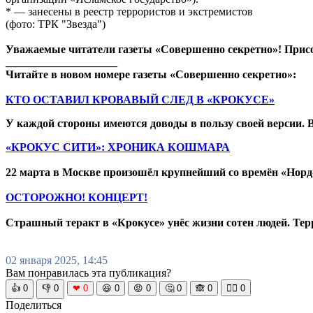
* — занесены в реестр террористов и экстремистов
(фото: ТРК "Звезда")
Уважаемые читатели газеты «Совершенно секретно»! Прис
____________________
Читайте в новом номере газеты «Совершенно секретно»:
КТО ОСТАВИЛ КРОВАВЫЙ СЛЕД В «КРОКУСЕ»
У каждой стороны имеются доводы в пользу своей версии. 
«КРОКУС СИТИ»: ХРОНИКА КОШМАРА
22 марта в Москве произошёл крупнейший со времён «Норд-
ОСТОРОЖНО! КОНЦЕРТ!
Страшный теракт в «Крокусе» унёс жизни сотен людей. Терр
02 января 2025, 14:45
Вам понравилась эта публикация?
👍
0
👎
0
❤
0
😆
0
😡
0
🤔
0
🙈
0
🧘‍♀️
0
Поделиться