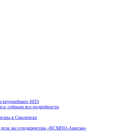
 из крупнейших НПЗ
га: собрали все подробности
агана в Смоленске
ю дела экс-гендиректора «ВСМПО-Ависма»