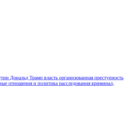
утин
Дональд Трамп
власть
организованная преступность
ные отношения и политика
расследования
криминал,