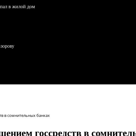
опал в жилой дом
взорову
в в сомнительных банках
щением госсредств в сомнител