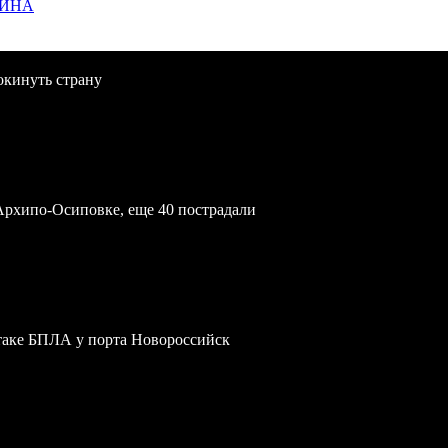
ЩИНА
окинуть страну
Архипо-Осиповке, еще 40 пострадали
атаке БПЛА у порта Новороссийск