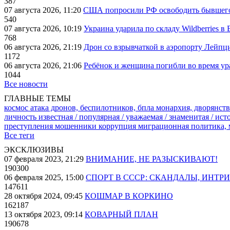
387
07 августа 2026, 11:20
США попросили РФ освободить бывшего 
540
07 августа 2026, 10:19
Украина ударила по складу Wildberries в
768
06 августа 2026, 21:19
Дрон со взрывчаткой в аэропорту Лейпци
1172
06 августа 2026, 21:06
Ребёнок и женщина погибли во время ур
1044
Все новости
ГЛАВНЫЕ ТЕМЫ
космос
атака дронов, беспилотников, бпла
монархия, дворянств
личность известная / популярная / уважаемая / знаменитая / ис
преступления
мошенники
коррупция
миграционная политика,
Все теги
ЭКСКЛЮЗИВЫ
07 февраля 2023, 21:29
ВНИМАНИЕ, НЕ РАЗЫСКИВАЮТ!
190300
06 февраля 2025, 15:00
СПОРТ В СССР: СКАНДАЛЫ, ИНТР
147611
28 октября 2024, 09:45
КОШМАР В КОРКИНО
162187
13 октября 2023, 09:14
КОВАРНЫЙ ПЛАН
190678