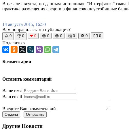
В начале августа, по данным источников “Интерфакса” глава
практика размещения средств в финансово неустойчивые банки
14 августа 2015, 16:50
Вам понравилась эта публикация?
👍
0
👎
0
❤
0
😆
0
😡
0
🤔
0
🙈
0
🧘‍♀️
0
Поделиться
Комментарии
Оставить комментарий
Ваше имя
Ваш email
Введите Ваш комментарий
Отмена
Отправить
Другие Новости