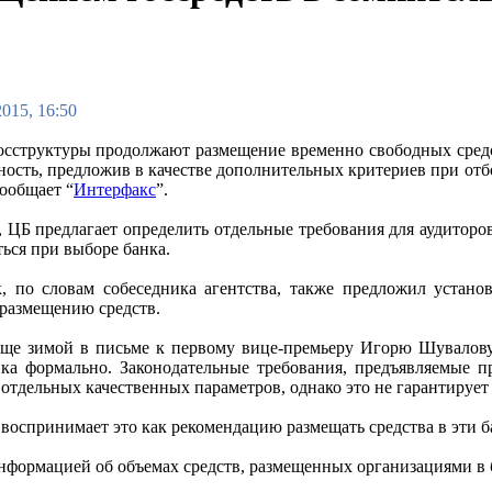
2015, 16:50
осструктуры продолжают размещение временно свободных средс
ность, предложив в качестве дополнительных критериев при отб
сообщает “
Интерфакс
”.
, ЦБ предлагает определить отдельные требования для аудиторо
ться при выборе банка.
, по словам собеседника агентства, также предложил устано
 размещению средств.
еще зимой в письме к первому вице-премьеру Игорю Шувалову 
ка формально. Законодательные требования, предъявляемые пр
о отдельных качественных параметров, однако это не гарантируе
 воспринимает это как рекомендацию размещать средства в эти 
нформацией об объемах средств, размещенных организациями в б