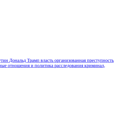
утин
Дональд Трамп
власть
организованная преступность
ные отношения и политика
расследования
криминал,