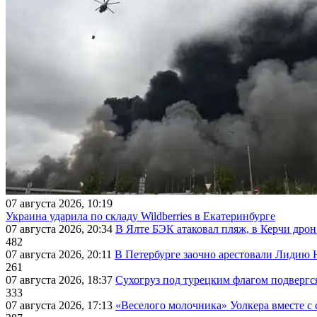
07 августа 2026, 10:19
Украина ударила по складу Wildberries в Екатеринбурге
07 августа 2026, 20:34
В Ялте БЭК атаковал пляж, в Керчи дрон
482
07 августа 2026, 20:11
В Петербурге заочно арестовали Лидию 
261
07 августа 2026, 18:37
Сухогруз под турецким флагом подвергс
333
07 августа 2026, 17:13
«Веселого молочника» Уолкера вместе с 