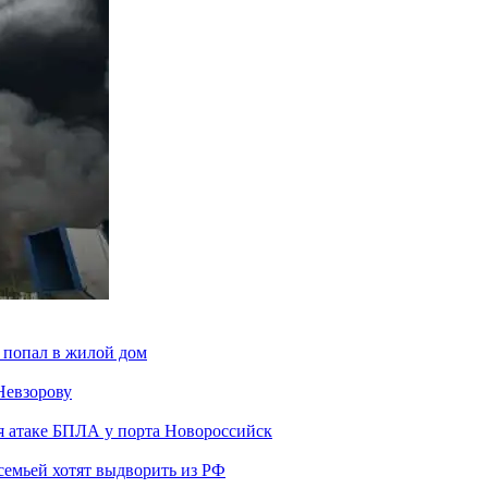
 попал в жилой дом
Невзорову
я атаке БПЛА у порта Новороссийск
семьей хотят выдворить из РФ