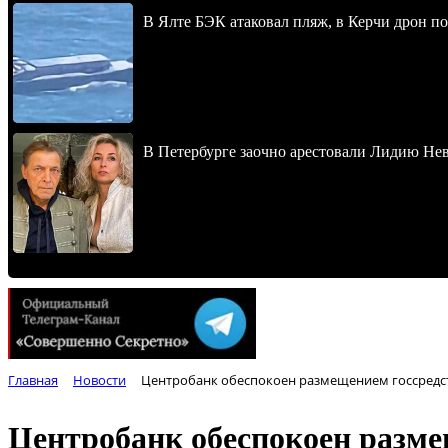
В Ялте БЭК атаковал пляж, в Керчи дрон п
В Петербурге заочно арестовали Лидию Не
Главная
Новости
Центробанк обеспокоен размещением госсредст
Центробанк обеспокоен разме