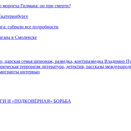
морпеха Гилмана: он при смерти?
 Екатеринбурге
га: собрали все подробности
агана в Смоленске
о, царская семья
шпионаж, разведка, контрразведка
Владимир П
торическая
терроризм
литература, детектив, рассказы
международ
 мигранты
интервью
ИГИ И «ПОДКОВЁРНАЯ» БОРЬБА