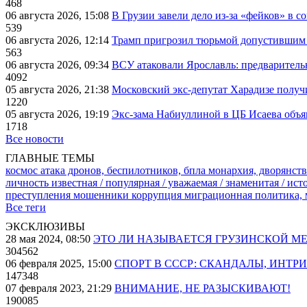
468
06 августа 2026, 15:08
В Грузии завели дело из-за «фейков» в с
539
06 августа 2026, 12:14
Трамп пригрозил тюрьмой допустившим 
563
06 августа 2026, 09:34
ВСУ атаковали Ярославль: предварител
4092
05 августа 2026, 21:38
Московский экс-депутат Харадизе получи
1220
05 августа 2026, 19:19
Экс-зама Набиуллиной в ЦБ Исаева объя
1718
Все новости
ГЛАВНЫЕ ТЕМЫ
космос
атака дронов, беспилотников, бпла
монархия, дворянств
личность известная / популярная / уважаемая / знаменитая / ис
преступления
мошенники
коррупция
миграционная политика,
Все теги
ЭКСКЛЮЗИВЫ
28 мая 2024, 08:50
ЭТО ЛИ НАЗЫВАЕТСЯ ГРУЗИНСКОЙ М
304562
06 февраля 2025, 15:00
СПОРТ В СССР: СКАНДАЛЫ, ИНТР
147348
07 февраля 2023, 21:29
ВНИМАНИЕ, НЕ РАЗЫСКИВАЮТ!
190085