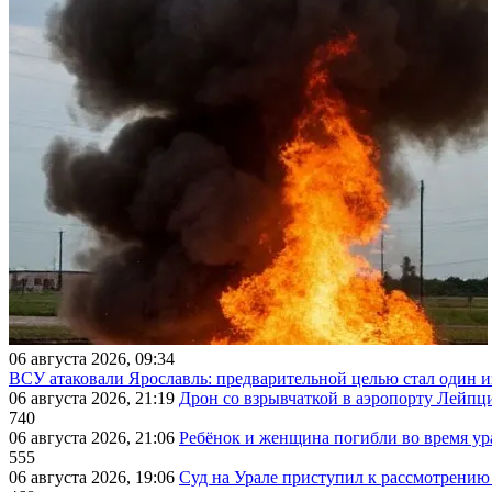
06 августа 2026, 09:34
ВСУ атаковали Ярославль: предварительной целью стал один
06 августа 2026, 21:19
Дрон со взрывчаткой в аэропорту Лейпци
740
06 августа 2026, 21:06
Ребёнок и женщина погибли во время ур
555
06 августа 2026, 19:06
Суд на Урале приступил к рассмотрени