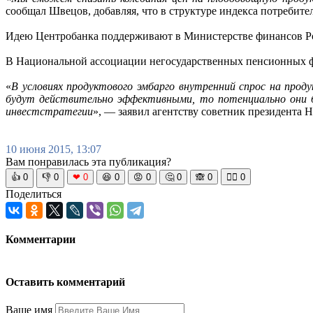
сообщал Швецов, добавляя, что в структуре индекса потребит
Идею Центробанка поддерживают в Министерстве финансов Р
В Национальной ассоциации негосударственных пенсионных ф
«
В условиях продуктового эмбарго внутренний спрос на прод
будут действительно эффективными, то потенциально они б
инвестстратегии
», — заявил агентству советник президента
10 июня 2015, 13:07
Вам понравилась эта публикация?
👍
0
👎
0
❤
0
😆
0
😡
0
🤔
0
🙈
0
🧘‍♀️
0
Поделиться
Комментарии
Оставить комментарий
Ваше имя