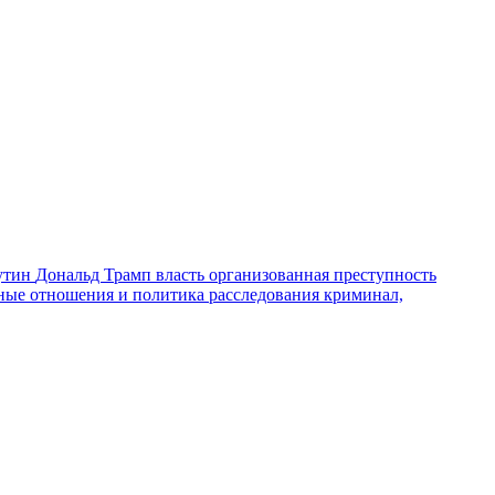
утин
Дональд Трамп
власть
организованная преступность
ные отношения и политика
расследования
криминал,