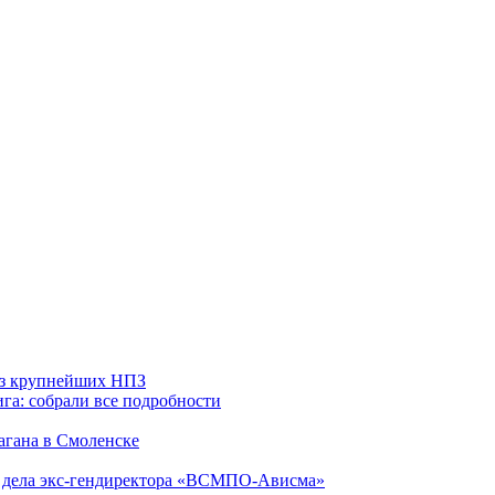
 из крупнейших НПЗ
га: собрали все подробности
агана в Смоленске
ю дела экс-гендиректора «ВСМПО-Ависма»