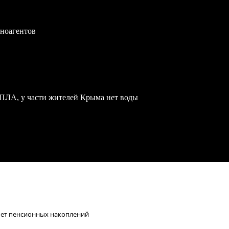
иноагентов
БПЛА, у части жителей Крыма нет воды
чет пенсионных накоплений