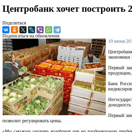
Центробанк хочет построить 
Поделиться
Подписаться на обновления
10 июня 201
Центробанк
экономики 
Первый зам
продукции,
Банк Росси
индексиро
Негосудар
доходность
Первый зам
позволит регулировать цены.
«
Мы сможем снизить колебания цен на плодоовощную продукц