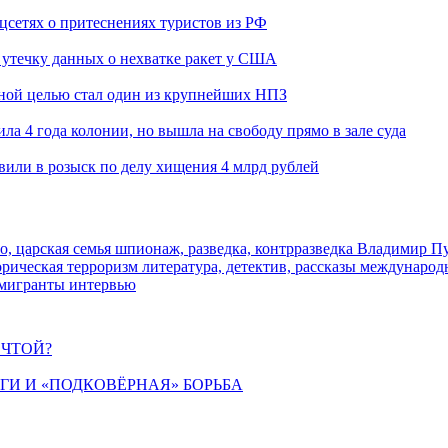
оцсетях о притеснениях туристов из РФ
утечку данных о нехватке ракет у США
ьной целью стал один из крупнейших НПЗ
ла 4 года колонии, но вышла на свободу прямо в зале суда
вили в розыск по делу хищения 4 млрд рублей
о, царская семья
шпионаж, разведка, контрразведка
Владимир П
торическая
терроризм
литература, детектив, рассказы
международ
 мигранты
интервью
ЕЧТОЙ?
ИГИ И «ПОДКОВЁРНАЯ» БОРЬБА