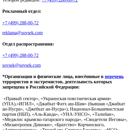
Рекламный отдел:
+7 (499) 288-00-72
reklama@sovsek.com
Отдел распространения:
+7 (499) 288-00-72
sovsek@sovsek.com
*Организации и физические лица, внесённные в
перечень
террористов и экстремистов, деятельность которых
запрещена в Российской Федерации:
«Правый сектор», «Украинская повстанческая армия»
(УПА),«ИГИЛ», «Джабхат Фатх аш-Шам» (бывшая «Джабхат
ан-Нусра», «Джебхат ан-Нусра»), Национал-Большевистская
партия (НБП), «Аль-Каида», «УНА-УНСО», «Талибан»,
«Меджлис крымско-татарского народа», «Свидетели Иеговы»,
«Мизантропик Дивижн», «Братство» Корчинского,
«Артподготовка», «Тризуб им. Степана Бандеры», «НСО»,