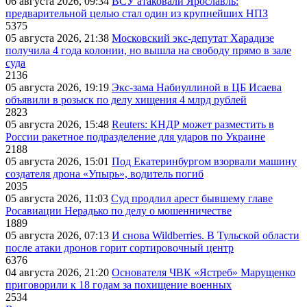
06 августа 2026, 09:34
ВСУ атаковали Ярославль:
предварительной целью стал один из крупнейших НПЗ
5375
05 августа 2026, 21:38
Московский экс-депутат Харадизе
получила 4 года колонии, но вышла на свободу прямо в зале
суда
2136
05 августа 2026, 19:19
Экс-зама Набиуллиной в ЦБ Исаева
объявили в розыск по делу хищения 4 млрд рублей
2823
05 августа 2026, 15:48
Reuters: КНДР может разместить в
России ракетное подразделение для ударов по Украине
2188
05 августа 2026, 15:01
Под Екатеринбургом взорвали машину
создателя дрона «Упырь», водитель погиб
2035
05 августа 2026, 11:03
Суд продлил арест бывшему главе
Росавиации Нерадько по делу о мошенничестве
1889
05 августа 2026, 07:13
И снова Wildberries. В Тульской области
после атаки дронов горит сортировочный центр
6376
04 августа 2026, 21:20
Основателя ЧВК «Ястреб» Марущенко
приговорили к 18 годам за похищение военных
2534