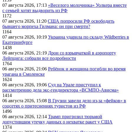
07 августа 2026, 17:13
«Веселого молочника» Уолкера вместе
с семьей хотят выдворить из РФ
1172
07 августа 2026, 11:20
США попросили РФ освободить
бывшего морпеха Гилмана: он при смерти?
1164
07 августа 2026, 10:19
Украина ударила по складу Wildberries в
Екатеринбурге
1438
06 августа 2026, 21:19
Дрон со взрывчаткой в аэропорту
Лейпцига: собрали все подробности
1764
06 августа 2026, 21:06
Ребёнок и женщина погибли во время
урагана в Смоленске
1624
06 августа 2026, 19:06
Суд на Урале приступил к
рассмотрению дела экс-гендиректора «ВСМПО-Ависма»
1414
06 августа 2026, 15:08
В Грузии завели дело из-за «фейков» в
соцсетях о притеснениях туристов из РФ
1496
06 августа 2026, 12:14
Трамп пригрозил тюрьмой
допустившим утечку данных о нехватке ракет у США
1374