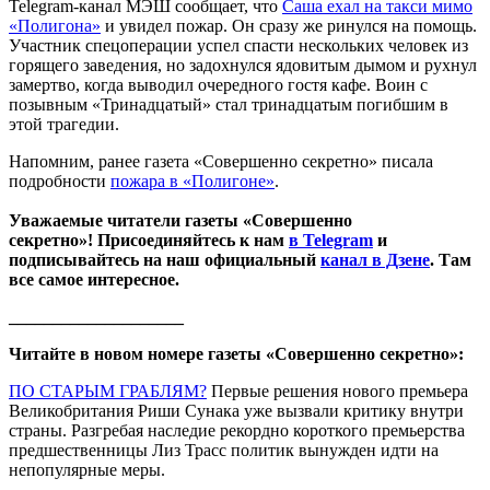
Telegram-канал МЭШ сообщает, что
Саша ехал на такси мимо
«Полигона»
и увидел пожар. Он сразу же ринулся на помощь.
Участник спецоперации успел спасти нескольких человек из
горящего заведения, но задохнулся ядовитым дымом и рухнул
замертво, когда выводил очередного гостя кафе. Воин с
позывным «Тринадцатый» стал тринадцатым погибшим в
этой трагедии.
Напомним, ранее газета «Совершенно секретно» писала
подробности
пожара в «Полигоне»
.
Уважаемые читатели газеты «Совершенно
секретно»! Присоединяйтесь к нам
в Telegram
и
подписывайтесь на наш официальный
канал в Дзене
. Там
все самое интересное.
____________________
Читайте в новом номере газеты «Совершенно секретно»:
ПО СТАРЫМ ГРАБЛЯМ?
Первые решения нового премьера
Великобритания Риши Сунака уже вызвали критику внутри
страны. Разгребая наследие рекордно короткого премьерства
предшественницы Лиз Трасс политик вынужден идти на
непопулярные меры.