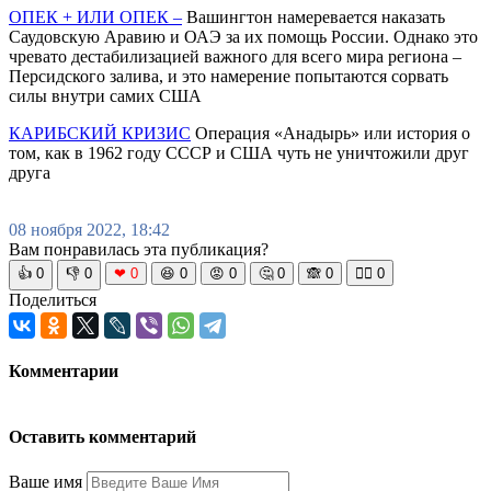
ОПЕК + ИЛИ ОПЕК –
Вашингтон намеревается наказать
Саудовскую Аравию и ОАЭ за их помощь России. Однако это
чревато дестабилизацией важного для всего мира региона –
Персидского залива, и это намерение попытаются сорвать
силы внутри самих США
КАРИБСКИЙ КРИЗИС
Операция «Анадырь» или история о
том, как в 1962 году СССР и США чуть не уничтожили друг
друга
08 ноября 2022, 18:42
Вам понравилась эта публикация?
👍
0
👎
0
❤
0
😆
0
😡
0
🤔
0
🙈
0
🧘‍♀️
0
Поделиться
Комментарии
Оставить комментарий
Ваше имя