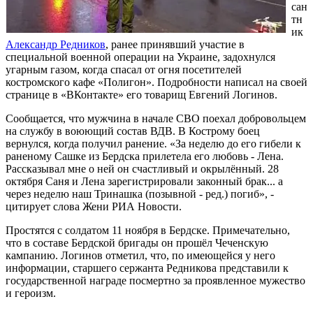
сан
тн
ик
Александр Редников
, ранее принявший участие в
специальной военной операции на Украине, задохнулся
угарным газом, когда спасал от огня посетителей
костромского кафе «Полигон». Подробности написал на своей
странице в «ВКонтакте» его товарищ Евгений Логинов.
Сообщается, что мужчина в начале СВО поехал добровольцем
на службу в воюющий состав ВДВ. В Кострому боец
вернулся, когда получил ранение. «За неделю до его гибели к
раненому Сашке из Бердска прилетела его любовь - Лена.
Рассказывал мне о ней он счастливый и окрылённый. 28
октября Саня и Лена зарегистрировали законный брак... а
через неделю наш Тринашка (позывной - ред.) погиб», -
цитирует слова Жени РИА Новости.
Простятся с солдатом 11 ноября в Бердске. Примечательно,
что в составе Бердской бригады он прошёл Чеченскую
кампанию. Логинов отметил, что, по имеющейся у него
информации, старшего сержанта Редникова представили к
государственной награде посмертно за проявленное мужество
и героизм.