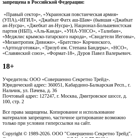
запрещена в Российской Федерации:
«Правый сектор», «Украинская повстанческая армия»
(УПА),«ИГИЛ», «Джабхат Фатх аш-Шам» (бывшая «Джабхат
ан-Нусра», «Джебхат ан-Нусра»), Национал-Большевистская
партия (НБП), «Аль-Каида», «УНА-УНСО», «Талибан»,
«Меджлис крымско-татарского народа», «Свидетели Иеговы»,
«Мизантропик Дивижн», «Братство» Корчинского,
«Артподготовка», «Тризуб им. Степана Бандеры», «НСО»,
«Славянский союз», «Формат-18», Дуров Павел Валерьевич.
18+
Учредитель: ООО «Совершенно Секретно Трейд».
Юридический адрес: 360051, Кабардино-Балкарская Респ., г.
Нальчик, ул. Пачева, д. 36
Почтовый адрес: 127247, г. Москва, Дмитровское шоссе, д.
100, стр. 2
Все права защищены. Копирование и использование
материалов запрещено, частичное цитирование возможно
только при условии гиперссылки на сайт.
Copyright © 1989-2026. ООО "Совершенно Секретно Трейд".