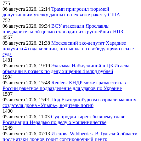
775
06 августа 2026, 12:14
Трамп пригрозил тюрьмой
допустившим утечку данных о нехватке ракет у США
752
06 августа 2026, 09:34
ВСУ атаковали Ярославль:
предварительной целью стал один из крупнейших НПЗ
4567
05 августа 2026, 21:38
Московский экс-депутат Харадизе
получила 4 года колонии, но вышла на свободу прямо в зале
суда
1481
05 августа 2026, 19:19
Экс-зама Набиуллиной в ЦБ Исаева
объявили в розыск по делу хищения 4 млрд рублей
1994
05 августа 2026, 15:48
Reuters: КНДР может разместить в
России ракетное подразделение для ударов по Украине
1507
05 августа 2026, 15:01
Под Екатеринбургом взорвали машину
создателя дрона «Упырь», водитель погиб
1400
05 августа 2026, 11:03
Суд продлил арест бывшему главе
Росавиации Нерадько по делу о мошенничестве
1249
05 августа 2026, 07:13
И снова Wildberries. В Тульской области
после атаки дронов горит сортировочный центр