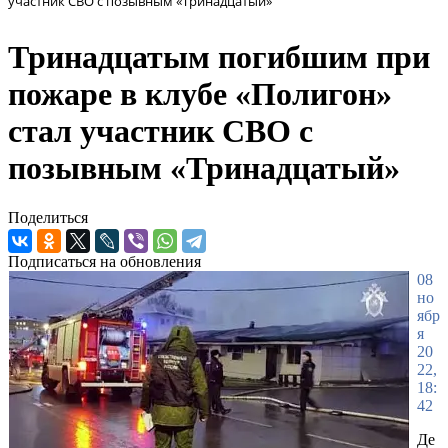
участник СВО с позывным «Тринадцатый»
Тринадцатым погибшим при
пожаре в клубе «Полигон»
стал участник СВО с
позывным «Тринадцатый»
Поделиться
Подписаться на обновления
08
но
ябр
я
20
22,
18:
42
Де