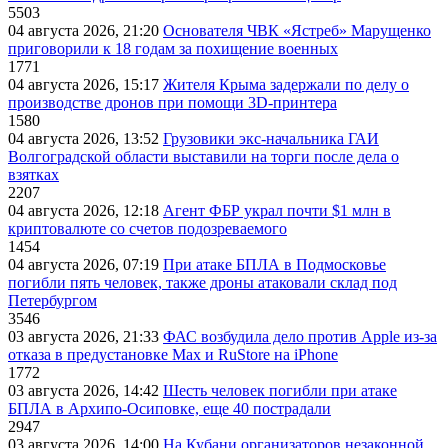
5503
04 августа 2026, 21:20
Основателя ЧВК «Ястреб» Марущенко
приговорили к 18 годам за похищение военных
1771
04 августа 2026, 15:17
Жителя Крыма задержали по делу о
производстве дронов при помощи 3D‑принтера
1580
04 августа 2026, 13:52
Грузовики экс-начальника ГАИ
Волгоградской области выставили на торги после дела о
взятках
2207
04 августа 2026, 12:18
Агент ФБР украл почти $1 млн в
криптовалюте со счетов подозреваемого
1454
04 августа 2026, 07:19
При атаке БПЛА в Подмосковье
погибли пять человек, также дроны атаковали склад под
Петербургом
3546
03 августа 2026, 21:33
ФАС возбудила дело против Apple из-за
отказа в предустановке Max и RuStore на iPhone
1772
03 августа 2026, 14:42
Шесть человек погибли при атаке
БПЛА в Архипо-Осиповке, еще 40 пострадали
2947
03 августа 2026, 14:00
На Кубани организаторов незаконной