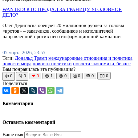
WANTED! КТО ПРОДАЛ ЗА ГРАНИЦУ УГОЛОВНОЕ
ДЕЛО?
Олег Дерипаска обещает 20 миллионов рублей за головы
«кротов» – заказчиков, сообщников и исполнителей
направленной против него информационной кампании
05 марта 2026, 23:55
Теги:
Дональд Трамп
международные отношения и политика
новости мира
новости политики
новости экономика, бизнес
Вам понравилась эта публикация?
👍
0
👎
0
❤
0
😆
1
😡
0
🤔
0
🙈
0
🧘‍♀️
0
Поделиться
Комментарии
Оставить комментарий
Ваше имя