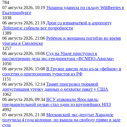
784
07 августа 2026, 10:19
Украина ударила по складу Wildberries в
Екатеринбурге
1038
06 августа 2026, 21:19
Дрон со взрывчаткой в аэропорту
Лейпцига: собрали все подробности
1389
06 августа 2026, 21:06
Ребёнок и женщина погибли во время
урагана в Смоленске
1257
06 августа 2026, 19:06
Суд на Урале приступил к
рассмотрению дела экс-гендиректора «ВСМПО-Ависма»
1056
06 августа 2026, 15:08
В Грузии завели дело из-за «фейков» в
соцсетях о притеснениях туристов из РФ
1151
06 августа 2026, 12:14
Трамп пригрозил тюрьмой
допустившим утечку данных о нехватке ракет у США
1062
06 августа 2026, 09:34
ВСУ атаковали Ярославль:
предварительной целью стал один из крупнейших НПЗ
4992
05 августа 2026, 21:38
Московский экс-депутат Харадизе
получила 4 года колонии, но вышла на свободу прямо в зале
суда