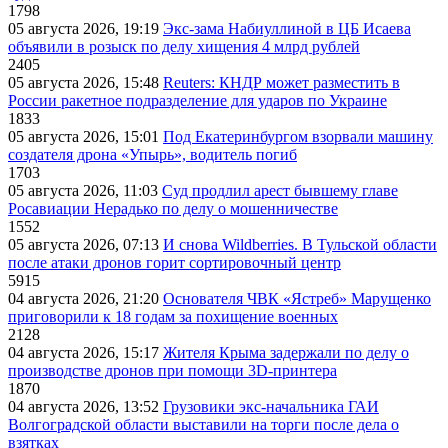
1798
05 августа 2026, 19:19
Экс-зама Набиуллиной в ЦБ Исаева
объявили в розыск по делу хищения 4 млрд рублей
2405
05 августа 2026, 15:48
Reuters: КНДР может разместить в
России ракетное подразделение для ударов по Украине
1833
05 августа 2026, 15:01
Под Екатеринбургом взорвали машину
создателя дрона «Упырь», водитель погиб
1703
05 августа 2026, 11:03
Суд продлил арест бывшему главе
Росавиации Нерадько по делу о мошенничестве
1552
05 августа 2026, 07:13
И снова Wildberries. В Тульской области
после атаки дронов горит сортировочный центр
5915
04 августа 2026, 21:20
Основателя ЧВК «Ястреб» Марущенко
приговорили к 18 годам за похищение военных
2128
04 августа 2026, 15:17
Жителя Крыма задержали по делу о
производстве дронов при помощи 3D‑принтера
1870
04 августа 2026, 13:52
Грузовики экс-начальника ГАИ
Волгоградской области выставили на торги после дела о
взятках