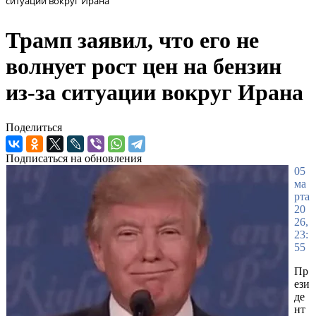
ситуации вокруг Ирана
Трамп заявил, что его не
волнует рост цен на бензин
из-за ситуации вокруг Ирана
Поделиться
Подписаться на обновления
05
ма
рта
20
26,
23:
55
Пр
ези
де
нт