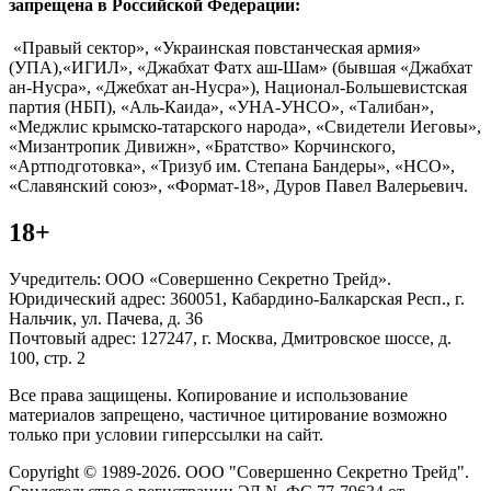
запрещена в Российской Федерации:
«Правый сектор», «Украинская повстанческая армия»
(УПА),«ИГИЛ», «Джабхат Фатх аш-Шам» (бывшая «Джабхат
ан-Нусра», «Джебхат ан-Нусра»), Национал-Большевистская
партия (НБП), «Аль-Каида», «УНА-УНСО», «Талибан»,
«Меджлис крымско-татарского народа», «Свидетели Иеговы»,
«Мизантропик Дивижн», «Братство» Корчинского,
«Артподготовка», «Тризуб им. Степана Бандеры», «НСО»,
«Славянский союз», «Формат-18», Дуров Павел Валерьевич.
18+
Учредитель: ООО «Совершенно Секретно Трейд».
Юридический адрес: 360051, Кабардино-Балкарская Респ., г.
Нальчик, ул. Пачева, д. 36
Почтовый адрес: 127247, г. Москва, Дмитровское шоссе, д.
100, стр. 2
Все права защищены. Копирование и использование
материалов запрещено, частичное цитирование возможно
только при условии гиперссылки на сайт.
Copyright © 1989-2026. ООО "Совершенно Секретно Трейд".