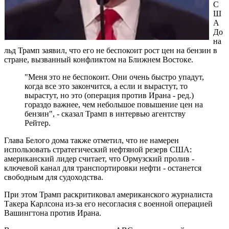
С
Ш
А
До
на
льд Трамп заявил, что его не беспокоит рост цен на бензин в
стране, вызванный конфликтом на Ближнем Востоке.
"Меня это не беспокоит. Они очень быстро упадут,
когда все это закончится, а если и вырастут, то
вырастут, но это (операция против Ирана - ред.)
гораздо важнее, чем небольшое повышение цен на
бензин", - сказал Трамп в интервью агентству
Рейтер.
Глава Белого дома также отметил, что не намерен
использовать стратегический нефтяной резерв США:
американский лидер считает, что Ормузский пролив -
ключевой канал для транспортировки нефти - останется
свободным для судоходства.
При этом Трамп раскритиковал американского журналиста
Такера Карлсона из-за его несогласия с военной операцией
Вашингтона против Ирана.