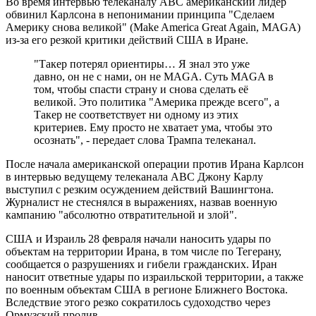
Во время интервью телеканалу ABC американский лидер
обвинил Карлсона в непонимании принципа "Сделаем
Америку снова великой" (Make America Great Again, MAGA)
из-за его резкой критики действий США в Иране.
"Такер потерял ориентиры… Я знал это уже
давно, он не с нами, он не MAGA. Суть MAGA в
том, чтобы спасти страну и снова сделать её
великой. Это политика "Америка прежде всего", а
Такер не соответствует ни одному из этих
критериев. Ему просто не хватает ума, чтобы это
осознать", - передает слова Трампа телеканал.
После начала американской операции против Ирана Карлсон
в интервью ведущему телеканала ABC Джону Карлу
выступил с резким осуждением действий Вашингтона.
Журналист не стеснялся в выражениях, назвав военную
кампанию "абсолютно отвратительной и злой".
США и Израиль 28 февраля начали наносить удары по
объектам на территории Ирана, в том числе по Тегерану,
сообщается о разрушениях и гибели гражданских. Иран
наносит ответные удары по израильской территории, а также
по военным объектам США в регионе Ближнего Востока.
Вследствие этого резко сократилось судоходство через
Ормузский пролив.