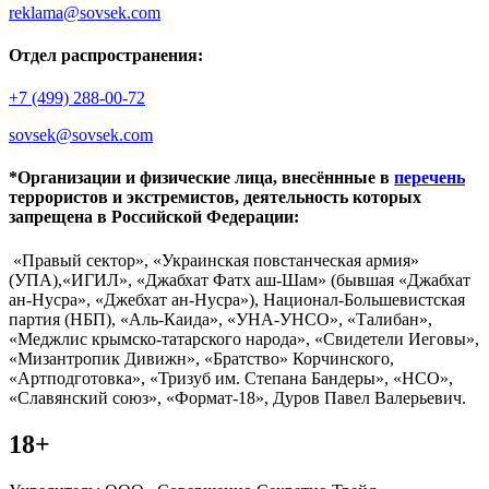
reklama@sovsek.com
Отдел распространения:
+7 (499) 288-00-72
sovsek@sovsek.com
*Организации и физические лица, внесённные в
перечень
террористов и экстремистов, деятельность которых
запрещена в Российской Федерации:
«Правый сектор», «Украинская повстанческая армия»
(УПА),«ИГИЛ», «Джабхат Фатх аш-Шам» (бывшая «Джабхат
ан-Нусра», «Джебхат ан-Нусра»), Национал-Большевистская
партия (НБП), «Аль-Каида», «УНА-УНСО», «Талибан»,
«Меджлис крымско-татарского народа», «Свидетели Иеговы»,
«Мизантропик Дивижн», «Братство» Корчинского,
«Артподготовка», «Тризуб им. Степана Бандеры», «НСО»,
«Славянский союз», «Формат-18», Дуров Павел Валерьевич.
18+