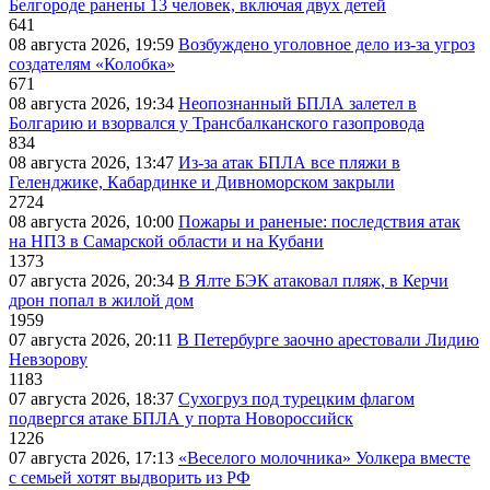
Белгороде ранены 13 человек, включая двух детей
641
08 августа 2026, 19:59
Возбуждено уголовное дело из-за угроз
создателям «Колобка»
671
08 августа 2026, 19:34
Неопознанный БПЛА залетел в
Болгарию и взорвался у Трансбалканского газопровода
834
08 августа 2026, 13:47
Из-за атак БПЛА все пляжи в
Геленджике, Кабардинке и Дивноморском закрыли
2724
08 августа 2026, 10:00
Пожары и раненые: последствия атак
на НПЗ в Самарской области и на Кубани
1373
07 августа 2026, 20:34
В Ялте БЭК атаковал пляж, в Керчи
дрон попал в жилой дом
1959
07 августа 2026, 20:11
В Петербурге заочно арестовали Лидию
Невзорову
1183
07 августа 2026, 18:37
Сухогруз под турецким флагом
подвергся атаке БПЛА у порта Новороссийск
1226
07 августа 2026, 17:13
«Веселого молочника» Уолкера вместе
с семьей хотят выдворить из РФ