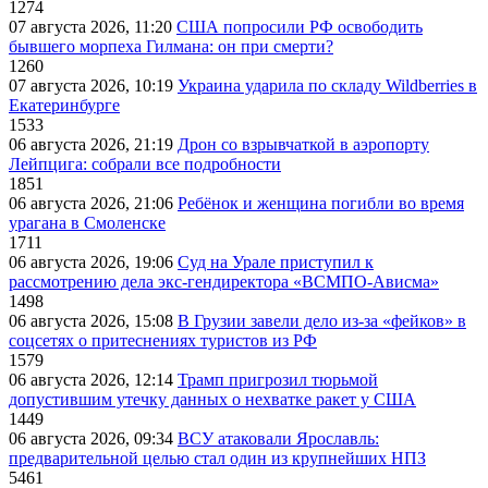
1274
07 августа 2026, 11:20
США попросили РФ освободить
бывшего морпеха Гилмана: он при смерти?
1260
07 августа 2026, 10:19
Украина ударила по складу Wildberries в
Екатеринбурге
1533
06 августа 2026, 21:19
Дрон со взрывчаткой в аэропорту
Лейпцига: собрали все подробности
1851
06 августа 2026, 21:06
Ребёнок и женщина погибли во время
урагана в Смоленске
1711
06 августа 2026, 19:06
Суд на Урале приступил к
рассмотрению дела экс-гендиректора «ВСМПО-Ависма»
1498
06 августа 2026, 15:08
В Грузии завели дело из-за «фейков» в
соцсетях о притеснениях туристов из РФ
1579
06 августа 2026, 12:14
Трамп пригрозил тюрьмой
допустившим утечку данных о нехватке ракет у США
1449
06 августа 2026, 09:34
ВСУ атаковали Ярославль:
предварительной целью стал один из крупнейших НПЗ
5461