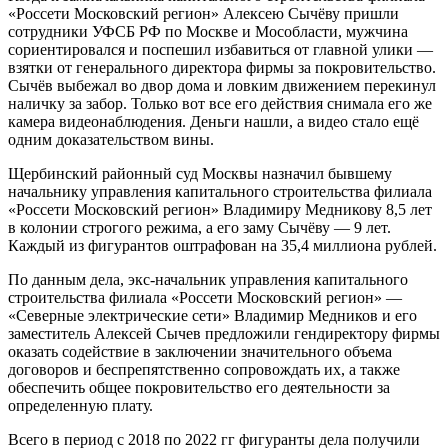
«Россети Московский регион» Алексею Сычёву пришли
сотрудники УФСБ РФ по Москве и Мособласти, мужчина
сориентировался и поспешил избавиться от главной улики —
взятки от генерального директора фирмы за покровительство.
Сычёв выбежал во двор дома и ловким движением перекинул
наличку за забор. Только вот все его действия снимала его же
камера видеонаблюдения. Деньги нашли, а видео стало ещё
одним доказательством вины.
Щербинский районный суд Москвы назначил бывшему
начальнику управления капитального строительства филиала
«Россети Московский регион» Владимиру Медникову 8,5 лет
в колонии строгого режима, а его заму Сычёву — 9 лет.
Каждый из фигурантов оштрафован на 35,4 миллиона рублей.
По данным дела, экс-начальник управления капитального
строительства филиала «Россети Московский регион» —
«Северные электрические сети» Владимир Медников и его
заместитель Алексей Сычев предложили гендиректору фирмы
оказать содействие в заключении значительного объема
договоров и беспрепятственно сопровождать их, а также
обеспечить общее покровительство его деятельности за
определенную плату.
Всего в период с 2018 по 2022 гг фигуранты дела получили