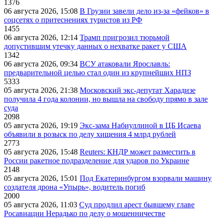
1376
06 августа 2026, 15:08
В Грузии завели дело из-за «фейков» в
соцсетях о притеснениях туристов из РФ
1455
06 августа 2026, 12:14
Трамп пригрозил тюрьмой
допустившим утечку данных о нехватке ракет у США
1342
06 августа 2026, 09:34
ВСУ атаковали Ярославль:
предварительной целью стал один из крупнейших НПЗ
5333
05 августа 2026, 21:38
Московский экс-депутат Харадизе
получила 4 года колонии, но вышла на свободу прямо в зале
суда
2098
05 августа 2026, 19:19
Экс-зама Набиуллиной в ЦБ Исаева
объявили в розыск по делу хищения 4 млрд рублей
2773
05 августа 2026, 15:48
Reuters: КНДР может разместить в
России ракетное подразделение для ударов по Украине
2148
05 августа 2026, 15:01
Под Екатеринбургом взорвали машину
создателя дрона «Упырь», водитель погиб
2000
05 августа 2026, 11:03
Суд продлил арест бывшему главе
Росавиации Нерадько по делу о мошенничестве