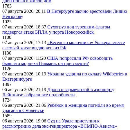
дрон попал в жилой дом
1783
07 августа 2026, 20:11
В Петербурге заочно арестовали Лидию
Невзорову
1025
07 августа 2026, 18:37
Сухогруз под турецким флагом
подвергся атаке БПЛА у порта Новороссийск
1100
07 августа 2026, 17:13
«Веселого молочника» Уолкера вместе
с семьей хотят выдворить из РФ
1130
07 августа 2026, 11:20
США попросили РФ освободить
бывшего морпеха Гилмана: он при смерти?
1126
07 августа 2026, 10:19
Украина ударила по складу Wildberries в
Екатеринбурге
1397
06 августа 2026, 21:19
Дрон со взрывчаткой в аэропорту
Лейпцига: собрали все подробности
1724
06 августа 2026, 21:06
Ребёнок и женщина погибли во время
урагана в Смоленске
1589
06 августа 2026, 19:06
Суд на Урале приступил к
рассмотрению дела экс-гендиректора «ВСМПО-Ависма»