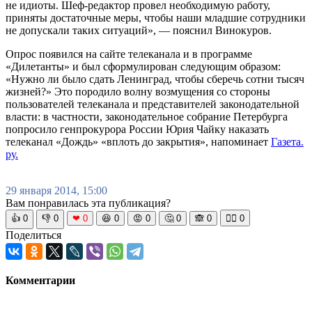
не идиоты. Шеф-редактор провел необходимую работу,
приняты достаточные меры, чтобы наши младшие сотрудники
не допускали таких ситуаций», — пояснил Винокуров.
Опрос появился на сайте телеканала и в программе
«Дилетанты» и был сформулирован следующим образом:
«Нужно ли было сдать Ленинград, чтобы сберечь сотни тысяч
жизней?» Это породило волну возмущения со стороны
пользователей телеканала и представителей законодательной
власти: в частности, законодательное собрание Петербурга
попросило генпрокурора России Юрия Чайку наказать
телеканал «Дождь» «вплоть до закрытия», напоминает
Газета.
ру.
29 января 2014, 15:00
Вам понравилась эта публикация?
👍
0
👎
0
❤
0
😆
0
😡
0
🤔
0
🙈
0
🧘‍♀️
0
Поделиться
Комментарии