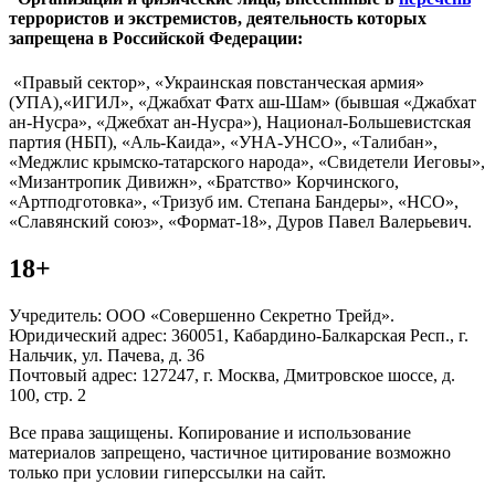
террористов и экстремистов, деятельность которых
запрещена в Российской Федерации:
«Правый сектор», «Украинская повстанческая армия»
(УПА),«ИГИЛ», «Джабхат Фатх аш-Шам» (бывшая «Джабхат
ан-Нусра», «Джебхат ан-Нусра»), Национал-Большевистская
партия (НБП), «Аль-Каида», «УНА-УНСО», «Талибан»,
«Меджлис крымско-татарского народа», «Свидетели Иеговы»,
«Мизантропик Дивижн», «Братство» Корчинского,
«Артподготовка», «Тризуб им. Степана Бандеры», «НСО»,
«Славянский союз», «Формат-18», Дуров Павел Валерьевич.
18+
Учредитель: ООО «Совершенно Секретно Трейд».
Юридический адрес: 360051, Кабардино-Балкарская Респ., г.
Нальчик, ул. Пачева, д. 36
Почтовый адрес: 127247, г. Москва, Дмитровское шоссе, д.
100, стр. 2
Все права защищены. Копирование и использование
материалов запрещено, частичное цитирование возможно
только при условии гиперссылки на сайт.